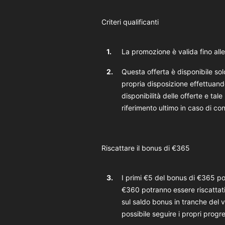
Criteri qualificanti
La promozione è valida fino all
Questa offerta è disponibile solo
propria disposizione effettuando
disponibilità delle offerte e tal
riferimento ultimo in caso di con
Riscattare il bonus di €365
I primi €5 del bonus di €365 pot
€360 potranno essere riscattati
sul saldo bonus in tranche del v
possibile seguire i propri prog