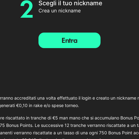
2
Scegli il tuo nickname
Crea un nickname
Entra
rranno accreditati una volta effettuato il login e creato un nickname
generati €0,10 in rake e/o spese torneo.
ere riscattato in tranche di €5 man mano che si accumulano Bonus Poi
 75 Bonus Points. Le successive 12 tranche verranno riscattate a un 
anenti verranno riscattate a un tasso di una ogni 750 Bonus Point accu