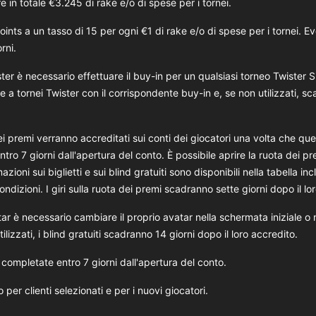
in totale €3.245 di rake e/o di spese per i tornei.
nts a un tasso di 15 per ogni €1 di rake e/o di spese per i tornei. Ev
rni.
er è necessario effettuare il buy-in per un qualsiasi torneo Twister Si
e a tornei Twister con il corrispondente buy-in e, se non utilizzati, sc
dei premi verranno accreditati sui conti dei giocatori una volta che qu
ro 7 giorni dall'apertura del conto. È possibile aprire la ruota dei pre
oni sui biglietti e sui blind gratuiti sono disponibili nella tabella incl
condizioni. I giri sulla ruota dei premi scadranno sette giorni dopo il lo
r è necessario cambiare il proprio avatar nella schermata iniziale o 
izzati, i blind gratuiti scadranno 14 giorni dopo il loro accredito.
completate entro 7 giorni dall'apertura del conto.
 per clienti selezionati e per i nuovi giocatori.