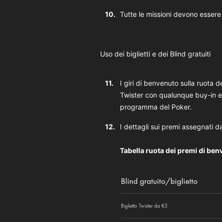
Tutte le missioni devono essere 
Uso dei biglietti e dei Blind gratuiti
I giri di benvenuto sulla ruota 
Twister con qualunque buy-in ent
programma del Poker.
I dettagli sui premi assegnati da
Tabella ruota dei premi di be
Blind gratuito/biglietto
Biglietto Twister da €5