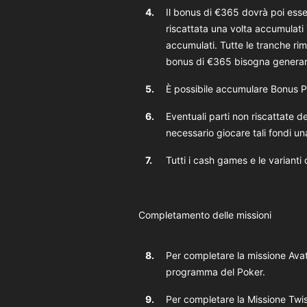
Il bonus di €365 dovrà poi ess
riscattata una volta accumulati
accumulati. Tutte le tranche rim
bonus di €365 bisogna generare 
È possibile accumulare Bonus Poi
Eventuali parti non riscattate d
necessario giocare tali fondi un
Tutti i cash games e le varianti 
Completamento delle missioni
Per completare la missione Avata
programma del Poker.
Per completare la Missione Twist