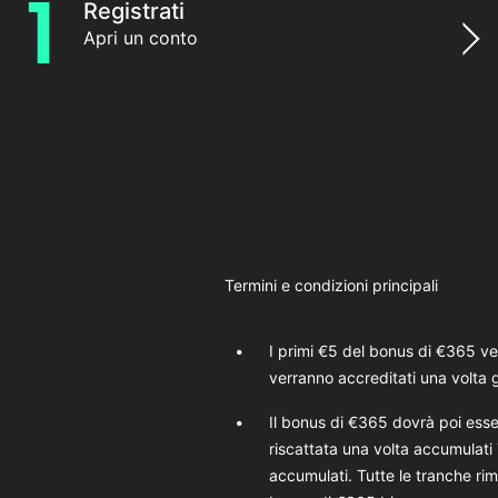
1
Registrati
Apri un conto
Termini e condizioni principali
I primi €5 del bonus di €365 ve
verranno accreditati una volta 
Il bonus di €365 dovrà poi ess
riscattata una volta accumulati
accumulati. Tutte le tranche rim