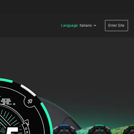
Language
Italiano
Enter Site