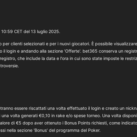
e 10:59 CET del 13 luglio 2025.
 per clienti selezionati e per i nuovi giocatori. È possibile visualizzare
 il login e andando alla sezione 'Offerte'. bet365 conserva un registro 
e registro, che include la data e l'ora in cui sono state imposte le rest
troversie.
ranno essere riscattati una volta effettuato il login e creato un nick
 una volta generati €0,10 in rake e/o spese torneo. Una volta disponib
alore di €5 dopo aver ottenuto i Bonus Points richiesti, come indicato 
ressi nella sezione 'Bonus' del programma del Poker.