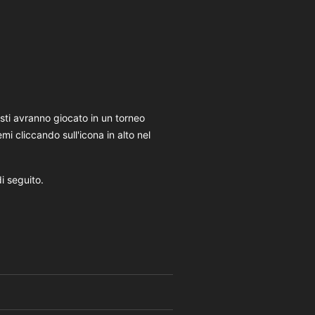
esti avranno giocato in un torneo
mi cliccando sull'icona in alto nel
i seguito.