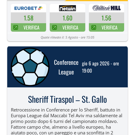
1.58
1.60
1.56
VERIFICA
VERIFICA
VERIFICA
Quote rilevate il: 5 Agosto - ore 15:05
Conference
gio 6 ago 2026 - ore
19:00
League
Sheriff Tiraspol – St. Gallo
Retrocessione in Conference per lo Sheriff, battuto in
Europa League dal Maccabi Tel Aviv ma saldamente al
primo posto dopo 6 turni del campionato moldavo.
Fattore campo che, almeno a livello europeo, ha
aiutato poco, con un pareggio e una sconfitta in 2