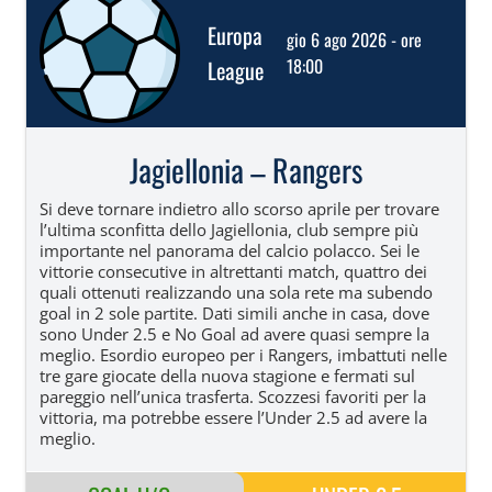
Europa
gio 6 ago 2026 - ore
18:00
League
Jagiellonia – Rangers
Si deve tornare indietro allo scorso aprile per trovare
l’ultima sconfitta dello Jagiellonia, club sempre più
importante nel panorama del calcio polacco. Sei le
vittorie consecutive in altrettanti match, quattro dei
quali ottenuti realizzando una sola rete ma subendo
goal in 2 sole partite. Dati simili anche in casa, dove
sono Under 2.5 e No Goal ad avere quasi sempre la
meglio. Esordio europeo per i Rangers, imbattuti nelle
tre gare giocate della nuova stagione e fermati sul
pareggio nell’unica trasferta. Scozzesi favoriti per la
vittoria, ma potrebbe essere l’Under 2.5 ad avere la
meglio.