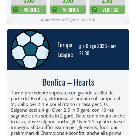
VERIFICA
VERIFICA
VERIFICA
Quote rilevate il: 5 Agosto - ore 15:40
Europa
gio 6 ago 2026 - ore
21:00
League
Benfica – Hearts
Turno precedente superato con grande facilità da
parte del Benfica, vittorioso all’andata sul campo del
St. Gallo per 2-1 e poi al ritono in casa per 5-0.
Salgono cosi a 4 gli Over 2.5 in 5 gare, con 10 reti
segnate e una subita in 2 gare. Dato confermato anche
in casa, dove salgono anche gli Over 3.5, quattro in sei
impegni. Sfida difficilissima per gli Hearts, fuori dai
preliminari di Champions e sconfitti anche alla prima