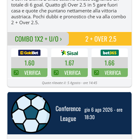
totale di 6 goal. Quatto gli Over 2.5 in 5 gare fuori
casa e quote che puntano nettamente alla vittoria
austriaca. Pochi dubbi e pronostico che va alla combo
2 + Over 2.5.
COMBO 1X2 + U/O ›
2 + OVER 2.5
1.60
1.67
1.66
VERIFICA
VERIFICA
VERIFICA
Quote rilevate il: 5 Agosto - ore 14:45
Conference
gio 6 ago 2026 - ore
18:30
League