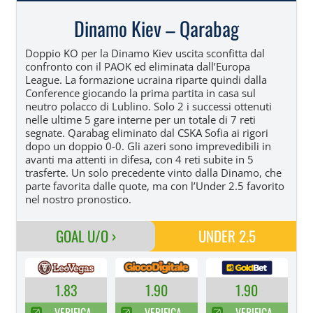
Dinamo Kiev – Qarabag
Doppio KO per la Dinamo Kiev uscita sconfitta dal
confronto con il PAOK ed eliminata dall’Europa
League. La formazione ucraina riparte quindi dalla
Conference giocando la prima partita in casa sul
neutro polacco di Lublino. Solo 2 i successi ottenuti
nelle ultime 5 gare interne per un totale di 7 reti
segnate. Qarabag eliminato dal CSKA Sofia ai rigori
dopo un doppio 0-0. Gli azeri sono imprevedibili in
avanti ma attenti in difesa, con 4 reti subite in 5
trasferte. Un solo precedente vinto dalla Dinamo, che
parte favorita dalle quote, ma con l’Under 2.5 favorito
nel nostro pronostico.
GOAL U/O ›
UNDER 2.5
1.83
1.90
1.90
VERIFICA
VERIFICA
VERIFICA