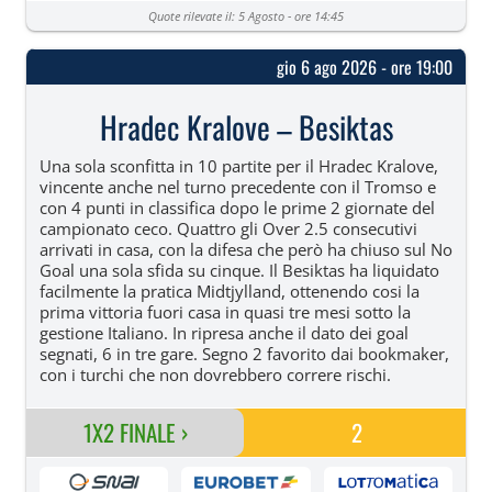
Quote rilevate il: 5 Agosto - ore 14:45
gio 6 ago 2026 - ore 19:00
Hradec Kralove – Besiktas
Una sola sconfitta in 10 partite per il Hradec Kralove,
vincente anche nel turno precedente con il Tromso e
con 4 punti in classifica dopo le prime 2 giornate del
campionato ceco. Quattro gli Over 2.5 consecutivi
arrivati in casa, con la difesa che però ha chiuso sul No
Goal una sola sfida su cinque. Il Besiktas ha liquidato
facilmente la pratica Midtjylland, ottenendo cosi la
prima vittoria fuori casa in quasi tre mesi sotto la
gestione Italiano. In ripresa anche il dato dei goal
segnati, 6 in tre gare. Segno 2 favorito dai bookmaker,
con i turchi che non dovrebbero correre rischi.
1X2 FINALE ›
2