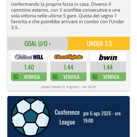
confermando la propria forza in casa. Diverso il
cammino esterno, con 3 sconfitte consecutive e una
sola vittoria nelle ultime 5 gare. Quota del segno 1
favorita e che potrebbe arrivare in combo con l’Under
3.5.
GOAL U/O ›
UNDER 3.5
1.40
1.44
1.44
VERIFICA
VERIFICA
VERIFICA
Quote rilevate il: 4 Agosto - ore 18:30
Conference
gio 6 ago 2026 - ore
19:00
League