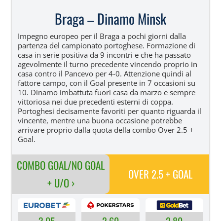
Braga – Dinamo Minsk
Impegno europeo per il Braga a pochi giorni dalla
partenza del campionato portoghese. Formazione di
casa in serie positiva da 9 incontri e che ha passato
agevolmente il turno precedente vincendo proprio in
casa contro il Pancevo per 4-0. Attenzione quindi al
fattore campo, con il Goal presente in 7 occasioni su
10. Dinamo imbattuta fuori casa da marzo e sempre
vittoriosa nei due precedenti esterni di coppa.
Portoghesi decisamente favoriti per quanto riguarda il
vincente, mentre una buona occasione potrebbe
arrivare proprio dalla quota della combo Over 2.5 +
Goal.
COMBO GOAL/NO GOAL
OVER 2.5 + GOAL
+ U/O ›
3.05
2.60
2.80