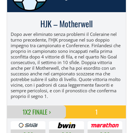
HJK – Motherwell
Dopo aver eliminato senza problemi il Coleraine nel
turno precedente, l’HJK prosegue nel suo doppio
impegno tra campionato e Conference. Finlandesi che
proprio in campionato sono incappati nella prima
sconfitta dopo 4 vittorie di fila, e nel quarto No Goal
consecutivo, il settimo in 10 sfide. Doppia vittoria
anche per il Motherwell, che ha poi esordito con un
successo anche nel campionato scozzese ma che
potrebbe subire il salto di livello. Quote vittoria molto
vicine, con i padroni di casa leggermente favoriti e
sempre pericolosi, e con il pronostico che conferma
proprio il segno 1.
1X2 FINALE ›
1