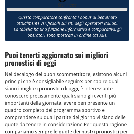
Scommesse
Questo comparatore confronta i bonus di benvenuto
attualmente verificabili sui siti degli operatori italiani.
La tabella ha una funzione informativa e comparativa, gli
operatori sono mostrati in ordine casuale.
Puoi tenerti aggiornato sui migliori
pronostici di oggi
Nel decalogo del buon scommettitore, esistono alcuni
principi che è consigliabile seguire: per capire quali
siano i
migliori pronostici di oggi
, è interessante
conoscere precisamente quali siano gli eventi più
importanti della giornata, avere ben presente un
quadro completo del programma sportivo e
comprendere su quali partite del giorno vi siano delle
quote da tenere in considerazione.Per questa ragione
compariamo sempre le quote dei nostri pronostici
per