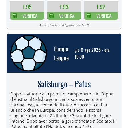
1.95
1.93
1.92
VERIFICA
VERIFICA
VERIFICA
Quote rilevate il: 4 Agosto - ore 18:25
Europa
gio 6 ago 2026 - ore
19:00
League
Salisburgo – Pafos
Dopo la vittorie alla prima di campionato e in Coppa
d’Austria, il Salisburgo inizia la sua avventura in
Europa League cercando il quarto successo di fila.
Bilancio che in Europa, considerando la scorsa
stagione, diventa di 2 vittorie e 2 sconfitte in 4 gare
interne. Dopo aver perso la gara d’andata a Spalato, il
Pafos ha ribaltato l’Hajduk vincendo 4-0 e