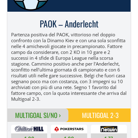
PAOK – Anderlecht
Partenza positiva del PAOK, vittorioso nel doppio
confronto con la Dinamo Kiev e con una sola sconfitta
nelle 4 amichevoli giocate in precampionato. Fattore
campo da considerare, con 2 KO in 10 gare e 2
successi in 4 sfide di Europa League nella scorsa
stagione. Cammino positivo anche per l’Anderlecht,
sconfitto nell’ultima giornata di campionato e con 6
risultati utili nelle gare successive. Belgi che fuori casa
segnano poco ma con costanza, con 3 impegni su 10
archiviati con più di una rete. Segno 1 favorito dal
fattore campo, con la quota interessante che arriva dal
Multigoal 2-3.
MULTIGOAL SI/NO ›
MULTIGOAL 2-3