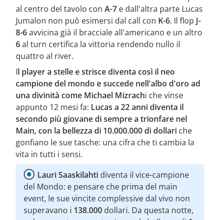
al centro del tavolo con
A-7
e dall'altra parte Lucas
Jumalon non può esimersi dal call con
K-6
. Il flop
J-
8-6
avvicina già il bracciale all'americano e un altro
6
al turn certifica la vittoria rendendo nullo il
quattro al river.
I
l player a stelle e strisce diventa così il neo
campione del mondo e succede nell'albo d'oro ad
una divinità come Michael Mizrach
i che vinse
appunto 12 mesi fa:
Lucas a 22 anni diventa il
secondo più giovane di sempre a trionfare nel
Main, con la bellezza di 10.000.000 di dollari
che
gonfiano le sue tasche: una cifra che ti cambia la
vita in tutti i sensi.
Lauri Saaskilahti
diventa il vice-campione
del Mondo: e pensare che prima del main
event, le sue vincite complessive dal vivo non
superavano i
138.000
dollari. Da questa notte,