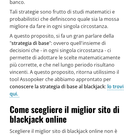
banco.
Tali strategie sono frutto di studi matematici e
probabilistici che definiscono quale sia la mossa
migliore da fare in ogni singola circostanza.
A questo proposito, si fa un gran parlare della
"
strategia di base
": ovvero quell'insieme di
decisioni che - in ogni singola circostanza - ci
permette di adottare le scelte matematicamente
più corrette, e che nel lungo periodo risultano
vincenti. A questo proposito, ritorna utilissimo il
tool Assopoker che abbiamo approntato per
conoscere la strategia di base al blackjack
:
lo trovi
qui.
Come scegliere il miglior sito di
blackjack online
Scegliere il miglior sito di blackjack online non è