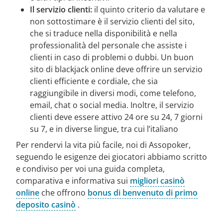
Il servizio clienti:
il quinto criterio da valutare e
non sottostimare è il servizio clienti del sito,
che si traduce nella disponibilità e nella
professionalità del personale che assiste i
clienti in caso di problemi o dubbi. Un buon
sito di blackjack online deve offrire un servizio
clienti efficiente e cordiale, che sia
raggiungibile in diversi modi, come telefono,
email, chat o social media. Inoltre, il servizio
clienti deve essere attivo 24 ore su 24, 7 giorni
su 7, e in diverse lingue, tra cui l’italiano
Per rendervi la vita più facile, noi di Assopoker,
seguendo le esigenze dei giocatori abbiamo scritto
e condiviso per voi una guida completa,
comparativa e informativa sui
migliori casinò
online
che offrono
bonus di benvenuto di primo
deposito casinò
.