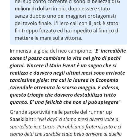
nel suo conto corrente ci sono la bellezza di
6
milioni di dollari
in più, dopo essere stato
senza dubbio uno dei maggiori protagonisti
del tavolo finale. L'Hero call con il Jack è stato
fin troppo forzato ed ha impedito al finnico di
mettere le mani sulla vittoria.
Immensa la gioia del neo campione: "
E' incredibile
come ti possa cambiare la vita nel giro di pochi
giorni. Vincere il Main Event è un sogno che si
realizza e davvero negli ultimi mesi sono arrivate
tantissime gioie: tra cui la laurea in Economia
Aziendale ottenuta lo scorso maggio. E adesso,
questo trionfo che davvero destabilizza tutto
quanto. E' una felicità che non si può spiegare
"
Grande sportività nelle parole del runner up
Saaskilahti
:
"Nel day5 ci siamo presi diversi volte a
sportellate io e Lucas. Poi abbiamo fraternizzato e ci
siamo detti che sarebbe stato bello arrivare al duello