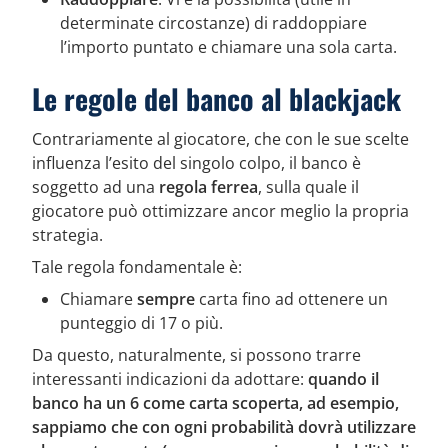
determinate circostanze) di raddoppiare
l’importo puntato e chiamare una sola carta.
Le regole del banco al blackjack
Contrariamente al giocatore, che con le sue scelte
influenza l’esito del singolo colpo, il banco è
soggetto ad una
regola ferrea
, sulla quale il
giocatore può ottimizzare ancor meglio la propria
strategia.
Tale regola fondamentale è:
Chiamare
sempre
carta fino ad ottenere un
punteggio di 17 o più.
Da questo, naturalmente, si possono trarre
interessanti indicazioni da adottare:
quando il
banco ha un 6 come carta scoperta, ad esempio,
sappiamo che con ogni probabilità dovrà utilizzare