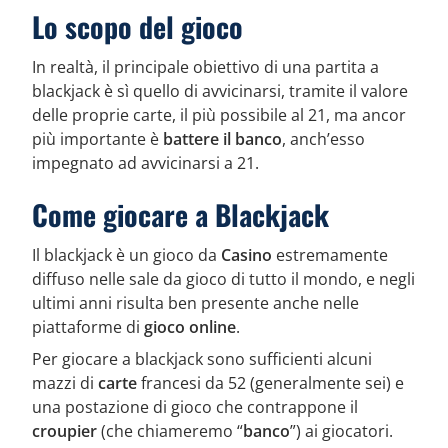
Lo scopo del gioco
In realtà, il principale obiettivo di una partita a
blackjack è sì quello di avvicinarsi, tramite il valore
delle proprie carte, il più possibile al 21, ma ancor
più importante è
battere il banco
, anch’esso
impegnato ad avvicinarsi a 21.
Come giocare a Blackjack
Il blackjack è un gioco da
Casino
estremamente
diffuso nelle sale da gioco di tutto il mondo, e negli
ultimi anni risulta ben presente anche nelle
piattaforme di
gioco
online
.
Per giocare a blackjack sono sufficienti alcuni
mazzi di
carte
francesi da 52 (generalmente sei) e
una postazione di gioco che contrappone il
croupier
(che chiameremo “
banco
”) ai giocatori.