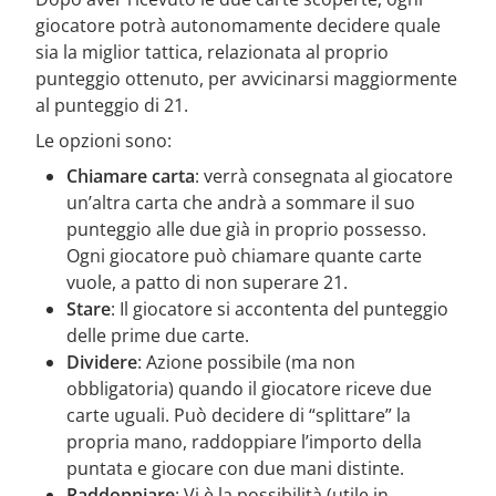
giocatore potrà autonomamente decidere quale
sia la miglior tattica, relazionata al proprio
punteggio ottenuto, per avvicinarsi maggiormente
al punteggio di 21.
Le opzioni sono:
Chiamare carta
: verrà consegnata al giocatore
un’altra carta che andrà a sommare il suo
punteggio alle due già in proprio possesso.
Ogni giocatore può chiamare quante carte
vuole, a patto di non superare 21.
Stare
: Il giocatore si accontenta del punteggio
delle prime due carte.
Dividere
: Azione possibile (ma non
obbligatoria) quando il giocatore riceve due
carte uguali. Può decidere di “splittare” la
propria mano, raddoppiare l’importo della
puntata e giocare con due mani distinte.
Raddoppiare
: Vi è la possibilità (utile in