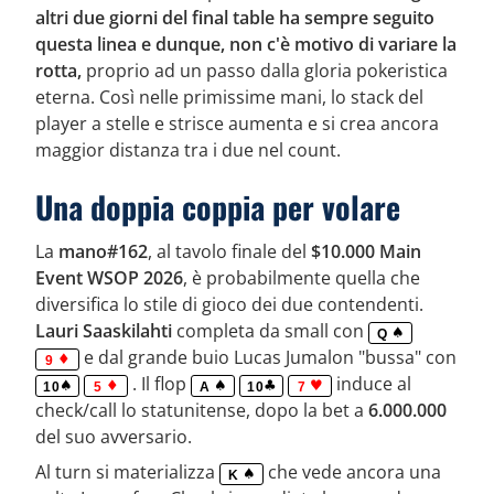
altri due giorni del final table ha sempre seguito
questa linea e dunque, non c'è motivo di variare la
rotta,
proprio ad un passo dalla gloria pokeristica
eterna. Così nelle primissime mani, lo stack del
player a stelle e strisce aumenta e si crea ancora
maggior distanza tra i due nel count.
Una doppia coppia per volare
La
mano#162
, al tavolo finale del
$10.000 Main
Event WSOP 2026
, è probabilmente quella che
diversifica lo stile di gioco dei due contendenti.
Lauri Saaskilahti
completa da small con
Q
e dal grande buio Lucas Jumalon "bussa" con
9
. Il flop
induce al
10
5
A
10
7
check/call lo statunitense, dopo la bet a
6.000.000
del suo avversario.
Al turn si materializza
che vede ancora una
K