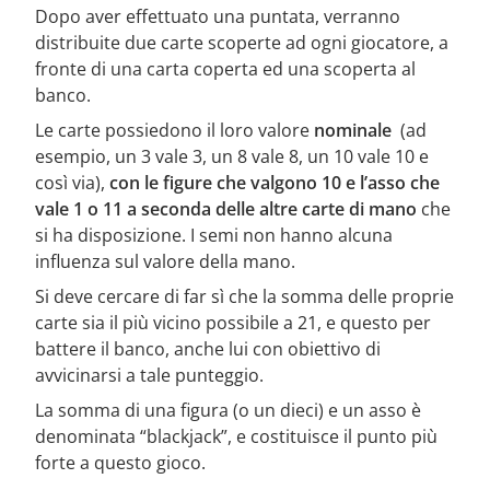
Dopo aver effettuato una puntata, verranno
distribuite due carte scoperte ad ogni giocatore, a
fronte di una carta coperta ed una scoperta al
banco.
Le carte possiedono il loro valore
nominale
(ad
esempio, un 3 vale 3, un 8 vale 8, un 10 vale 10 e
così via),
con le figure che valgono 10 e l’asso che
vale 1 o 11 a seconda delle altre carte di mano
che
si ha disposizione. I semi non hanno alcuna
influenza sul valore della mano.
Si deve cercare di far sì che la somma delle proprie
carte sia il più vicino possibile a 21, e questo per
battere il banco, anche lui con obiettivo di
avvicinarsi a tale punteggio.
La somma di una figura (o un dieci) e un asso è
denominata “blackjack”, e costituisce il punto più
forte a questo gioco.