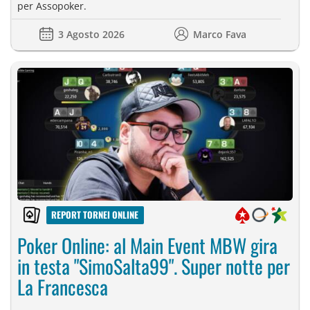
per Assopoker.
3 Agosto 2026
Marco Fava
REPORT TORNEI ONLINE
Poker Online: al Main Event MBW gira
in testa "SimoSalta99". Super notte per
La Francesca