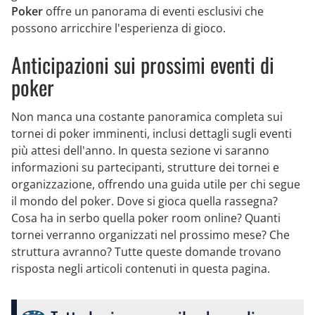
Poker
offre un panorama di eventi esclusivi che
possono arricchire l'esperienza di gioco.
Anticipazioni sui prossimi eventi di
poker
Non manca una costante panoramica completa sui
tornei di poker imminenti, inclusi dettagli sugli eventi
più attesi dell'anno. In questa sezione vi saranno
informazioni su partecipanti, strutture dei tornei e
organizzazione, offrendo una guida utile per chi segue
il mondo del poker. Dove si gioca quella rassegna?
Cosa ha in serbo quella poker room online? Quanti
tornei verranno organizzati nel prossimo mese? Che
struttura avranno? Tutte queste domande trovano
risposta negli articoli contenuti in questa pagina.