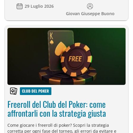
29 Luglio 2026
Giovan Giuseppe Buono
CLUB DEL POKER
Freeroll del Club del Poker: come
affrontarli con la strategia giusta
Come giocare i freeroll di poker? Scopri la strategia
corretta per ogni fase del torneo, gli errori da evitare e