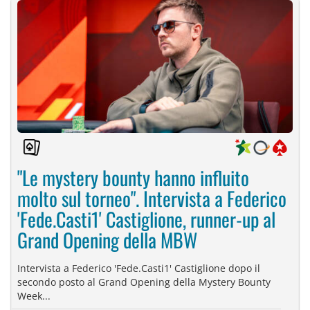
"Le mystery bounty hanno influito
molto sul torneo". Intervista a Federico
'Fede.Casti1' Castiglione, runner-up al
Grand Opening della MBW
Intervista a Federico 'Fede.Casti1' Castiglione dopo il
secondo posto al Grand Opening della Mystery Bounty
Week...