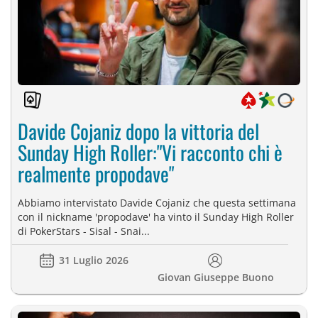
Davide Cojaniz dopo la vittoria del
Sunday High Roller:"Vi racconto chi è
realmente propodave"
Abbiamo intervistato Davide Cojaniz che questa settimana
con il nickname 'propodave' ha vinto il Sunday High Roller
di PokerStars - Sisal - Snai...
31 Luglio 2026
Giovan Giuseppe Buono