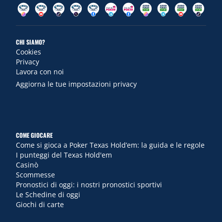
CHI SIAMO?
Cookies
Privacy
Lavora con noi
Aggiorna le tue impostazioni privacy
COME GIOCARE
Come si gioca a Poker Texas Hold’em: la guida e le regole
I punteggi del Texas Hold'em
Casinò
Scommesse
Pronostici di oggi: i nostri pronostici sportivi
Le Schedine di oggi
Giochi di carte