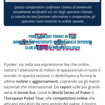
Questo comparatore confronta i bonus di benvenuto
attualmente verificabili sui siti degli operatori italiani.
La tabella ha una funzione informativa e comparativa, gli
operatori sono mostrati in ordine casuale.
POKER ONLINE
I TORNEI DI OGGI
BONUS NO DEPOSITO
TUTTI I BONUS SENZA DEPOSITO
CLUB DEL POKER
I TORNEI ESCLUSIVI
Il poker, sia nella sua espressione live che online,
cattura l'attenzione di milioni di appassionati in tutto il
mondo. In questa sezione, ci dedichiamo a fornire le
ultime
notizie
e
aggiornamenti
, coprendo sia gli eventi
nazionali che internazionali. Da
report
sulle più grandi
serie di
tornei live
, come le
World Series of Poker
o
l'
European Poker Tour
, alle
competizioni online
che
attirano giocatori da ogni angolo del paese, il nostro