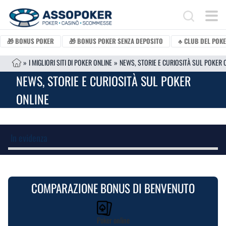
Vai al contenuto
Search for:
🎁 BONUS POKER
🎁 BONUS POKER SENZA DEPOSITO
♣️ CLUB DEL POK
»
I MIGLIORI SITI DI POKER ONLINE
»
NEWS, STORIE E CURIOSITÀ SUL POKER 
NEWS, STORIE E CURIOSITÀ SUL POKER
ONLINE
In evidenza
COMPARAZIONE BONUS DI BENVENUTO
Poker online