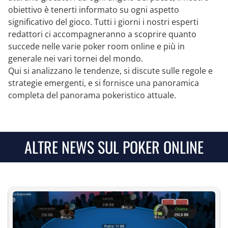
obiettivo è tenerti informato su ogni aspetto
significativo del gioco. Tutti i giorni i nostri esperti
redattori ci accompagneranno a scoprire quanto
succede nelle varie poker room online e più in
generale nei vari tornei del mondo.
Qui si analizzano le tendenze, si discute sulle regole e
strategie emergenti, e si fornisce una panoramica
completa del panorama pokeristico attuale.
ALTRE NEWS SUL POKER ONLINE