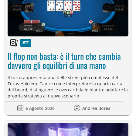
MTT
Il flop non basta: è il turn che cambia
davvero gli equilibri di una mano
Il turn rappresenta una delle street più complesse del
Texas Hold'em. Capire come interpretare la quarta carta
del board, distinguere le overcard dalle blank e adattare la
propria strategia al nuovo scenario
6 Agosto 2026
Andrea Borea