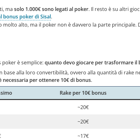
lti, ma
solo 1.000€ sono legati al poker
. Il resto è su altri g
 bonus poker di Sisal
.
molto alto, ma il poker non è davvero la parte principale. Di f
 poker è semplice:
quanto devo giocare per trasformare il b
 base alla loro convertibilità, ovvero alla quantità di rake
è necessaria per ottenere
10€ di bonus
.
ssimo
Rake per 10€ bonus
~20€
~20€
€
~17€