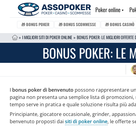
Vai al contenuto
Poker online
Pok
🎁 BONUS POKER
🎁 BONUS SCOMMESSE
🎁 BONUS CASINÒ
»
I MIGLIORI SITI DI POKER ONLINE
»
BONUS POKER: LE MIGLIORI OFFERTE
BONUS POKER: LE M
I
bonus poker
di benvenuto
possono rappresentare un va
pagina non presenta una semplice lista di promozioni,
tempo serve in pratica e quale soluzione risulta più adat
Principiante, giocatore occasionale, grinder, appassion
benvenuto proposti dai
siti di poker online
, le offerte