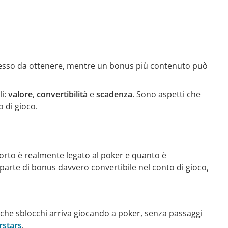
plesso da ottenere, mentre un bonus più contenuto può
li:
valore
,
convertibilità
e
scadenza
. Sono aspetti che
 di gioco.
orto è realmente legato al poker e quanto è
rte di bonus davvero convertibile nel conto di gioco,
o che sblocchi arriva giocando a poker, senza passaggi
rstars
.