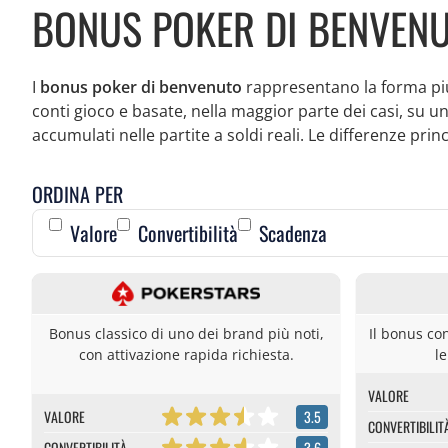
BONUS POKER DI BENVEN
I
bonus poker di benvenuto
rappresentano la forma più 
conti gioco e basate, nella maggior parte dei casi, su u
accumulati nelle partite a soldi reali. Le differenze princ
ORDINA PER
Valore
Convertibilità
Scadenza
Bonus classico di uno dei brand più noti,
Il bonus con
con attivazione rapida richiesta.
le
VALORE
3.5
VALORE
CONVERTIBILIT
3.6
CONVERTIBILITÀ