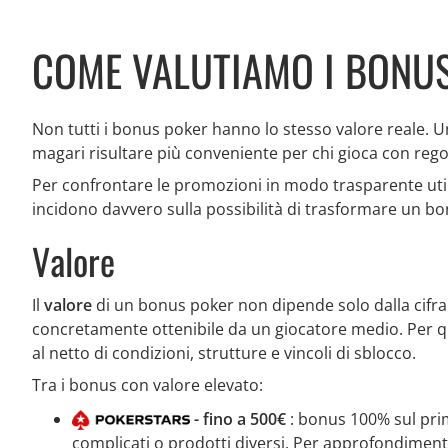
COME VALUTIAMO I BONU
Non tutti i bonus poker hanno lo stesso valore reale.
magari risultare più conveniente per chi gioca con regol
Per confrontare le promozioni in modo trasparente util
incidono davvero sulla possibilità di trasformare un bo
Valore
Il
valore
di un bonus poker non dipende solo dalla cifra
concretamente ottenibile da un giocatore medio. Per q
al netto di condizioni, strutture e vincoli di sblocco.
Tra i bonus con valore elevato:
- fino a 500€
: bonus 100% sul prim
complicati o prodotti diversi. Per approfondiment