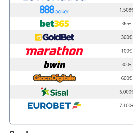
1.508
365€
300€
100€
300€
600€
6.000
7.100