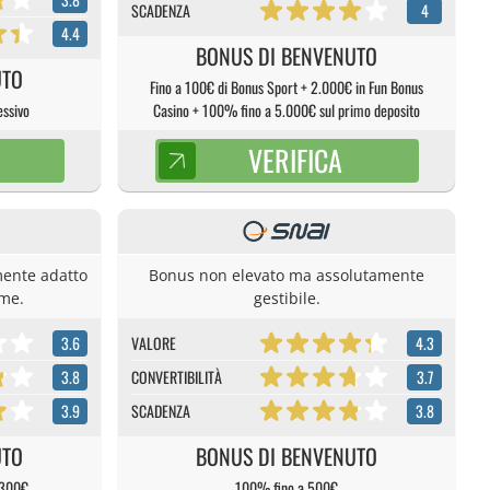
4
SCADENZA
4.4
BONUS DI BENVENUTO
UTO
Fino a 100€ di Bonus Sport + 2.000€ in Fun Bonus
essivo
Casino + 100% fino a 5.000€ sul primo deposito
VERIFICA
mente adatto
Bonus non elevato ma assolutamente
ame.
gestibile.
3.6
4.3
VALORE
3.8
3.7
CONVERTIBILITÀ
3.9
3.8
SCADENZA
UTO
BONUS DI BENVENUTO
 300€
100% fino a 500€