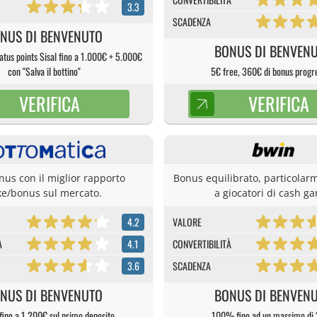
3.3
SCADENZA
NUS DI BENVENUTO
BONUS DI BENVEN
atus points Sisal fino a 1.000€ + 5.000€
con "Salva il bottino"
5€ free, 360€ di bonus progr
VERIFICA
VERIFICA
nus con il miglior rapporto
Bonus equilibrato, particolar
ke/bonus sul mercato.
a giocatori di cash g
4.2
VALORE
4.1
À
CONVERTIBILITÀ
3.6
SCADENZA
NUS DI BENVENUTO
BONUS DI BENVEN
ino a 1.200€ sul primo deposito
100% fino ad un massimo di