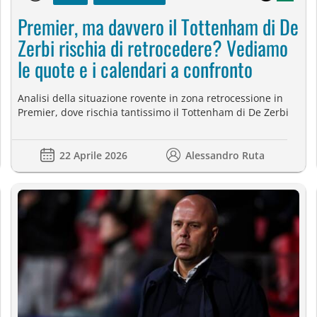
Premier, ma davvero il Tottenham di De
Zerbi rischia di retrocedere? Vediamo
le quote e i calendari a confronto
Analisi della situazione rovente in zona retrocessione in
Premier, dove rischia tantissimo il Tottenham di De Zerbi
22 Aprile 2026
Alessandro Ruta