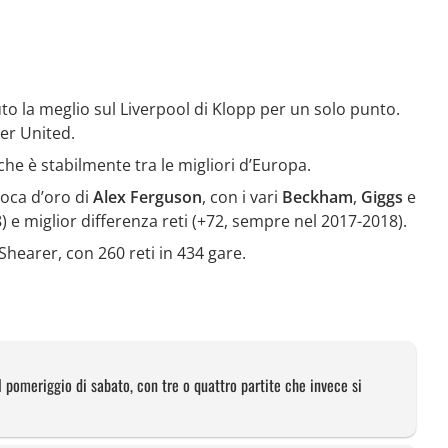
uto la meglio sul Liverpool di Klopp per un solo punto.
er United.
che è stabilmente tra le migliori d’Europa.
epoca d’oro di
Alex Ferguson
, con i vari
Beckham
,
Giggs
e
8) e miglior differenza reti (+72, sempre nel 2017-2018).
Shearer, con 260 reti in 434 gare.
pomeriggio di sabato, con tre o quattro partite che invece si