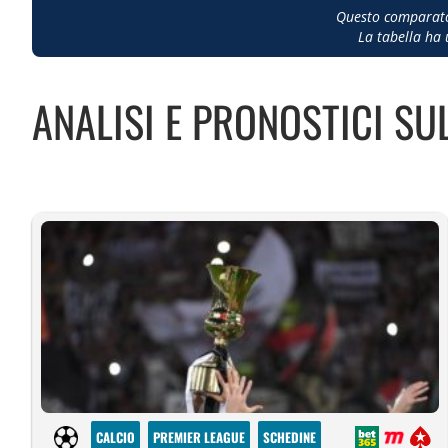
Questo comparatore
La tabella ha 
ANALISI E PRONOSTICI SU
CALCIO
PREMIER LEAGUE
SCHEDINE