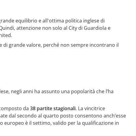
nde equilibrio e all'ottima politica inglese di
 Quindi, attenzione non solo al City di Guardiola e
nited.
ote di grande valore, perché non sempre incontrano il
glese, negli anni ha assunto una popolarità che l’ha
 composto da
38 partite stagionali
. La vincitrice
azzate dal secondo al quarto posto consentono anch’esse
o europeo è il settimo, valido per la qualificazione in