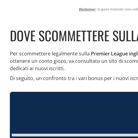
Disclaimer
: le quote mostrate sono indi
DOVE SCOMMETTERE SULL
Per scommettere legalmente sulla
Premier League ingl
ottenere un conto gioco, va consultato un sito di scomm
dedicati ai nuovi iscritti.
Di seguito, un confronto tra i vari bonus per i nuovi isc