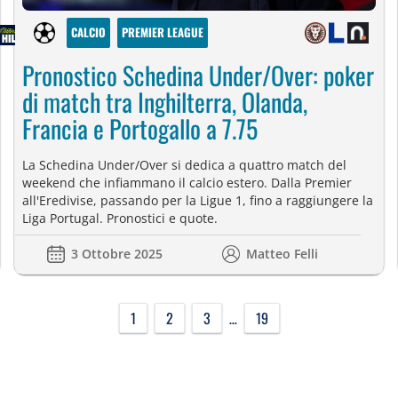
CALCIO
PREMIER LEAGUE
Pronostico Schedina Under/Over: poker
di match tra Inghilterra, Olanda,
Francia e Portogallo a 7.75
La Schedina Under/Over si dedica a quattro match del
weekend che infiammano il calcio estero. Dalla Premier
all'Eredivise, passando per la Ligue 1, fino a raggiungere la
Liga Portugal. Pronostici e quote.
3 Ottobre 2025
Matteo Felli
1
2
3
…
19