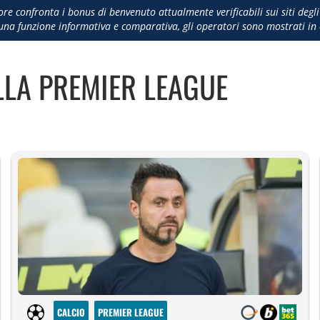
 confronta i bonus di benvenuto attualmente verificabili sui siti degli 
una funzione informativa e comparativa, gli operatori sono mostrati in 
LLA PREMIER LEAGUE
CALCIO
PREMIER LEAGUE