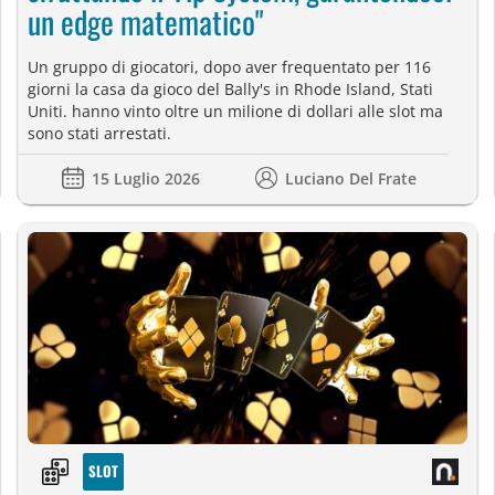
un edge matematico"
Un gruppo di giocatori, dopo aver frequentato per 116
giorni la casa da gioco del Bally's in Rhode Island, Stati
Uniti. hanno vinto oltre un milione di dollari alle slot ma
sono stati arrestati.
15 Luglio 2026
Luciano Del Frate
SLOT