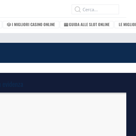
Search for:
🎲 I MIGLIORI CASINO ONLINE
🎰 GUIDA ALLE SLOT ONLINE
LE MIGLIO
n evidenza