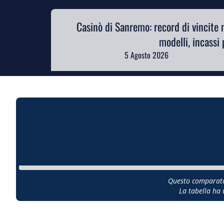
Casinò di Sanremo: record di vincite n
modelli, incassi 
5 Agosto 2026
Questo comparatore
La tabella ha 