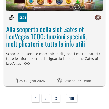
SLOT
Alla scoperta della slot Gates of
LeoVegas 1000: funzioni speciali,
moltiplicatori e tutte le info utili
Scopri quali sono le meccaniche di gioco, i moltiplicatori e
tutte le informazioni utili riguardo la slot online Gates of
LeoVegas 1000
25 Giugno 2026
Assopoker Team
1
2
3
…
101