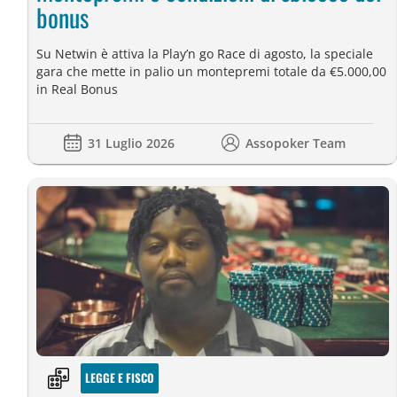
bonus
Su Netwin è attiva la Play’n go Race di agosto, la speciale
gara che mette in palio un montepremi totale da €5.000,00
in Real Bonus
31 Luglio 2026
Assopoker Team
LEGGE E FISCO