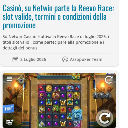
Casinò, su Netwin parte la Reevo Race:
slot valide, termini e condizioni della
promozione
Su Netwin Casinò è attiva la Reevo Race di luglio 2026: i
titoli slot validi, come partecipare alla promozione e i
dettagli del bonus
2 Luglio 2026
Assopoker Team