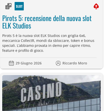
SLOT
Pirots 5: recensione della nuova slot
ELK Studios
Pirots 5 è la nuova slot ELK Studios con griglia 6x6,
meccanica CollectR, mondi da sbloccare, token e bonus
speciali. L’abbiamo provata in demo per capire ritmo,
feature e profilo di gioco.
29 Giugno 2026
Riccardo Moro