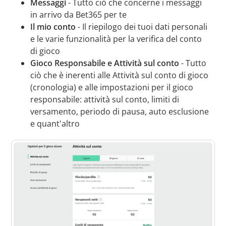
Messaggi
- Tutto ciò che concerne i messaggi
in arrivo da Bet365 per te
Il mio conto
- Il riepilogo dei tuoi dati personali
e le varie funzionalità per la verifica del conto
di gioco
Gioco Responsabile e Attività sul conto
- Tutto
ciò che è inerenti alle Attività sul conto di gioco
(cronologia) e alle impostazioni per il gioco
responsabile: attività sul conto, limiti di
versamento, periodo di pausa, auto esclusione
e quant'altro