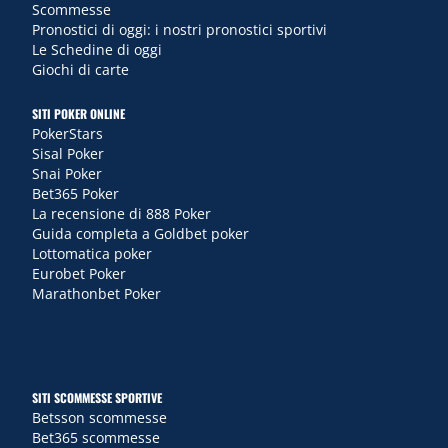
Scommesse
Pronostici di oggi: i nostri pronostici sportivi
Le Schedine di oggi
Giochi di carte
SITI POKER ONLINE
PokerStars
Sisal Poker
Snai Poker
Bet365 Poker
La recensione di 888 Poker
Guida completa a Goldbet poker
Lottomatica poker
Eurobet Poker
Marathonbet Poker
SITI SCOMMESSE SPORTIVE
Betsson scommesse
Bet365 scommesse