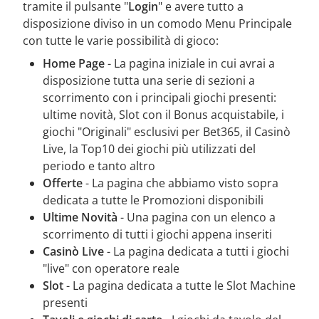
tramite il pulsante "
Login
" e avere tutto a
disposizione diviso in un comodo Menu Principale
con tutte le varie possibilità di gioco:
Home Page
- La pagina iniziale in cui avrai a
disposizione tutta una serie di sezioni a
scorrimento con i principali giochi presenti:
ultime novità, Slot con il Bonus acquistabile, i
giochi "Originali" esclusivi per Bet365, il Casinò
Live, la Top10 dei giochi più utilizzati del
periodo e tanto altro
Offerte
- La pagina che abbiamo visto sopra
dedicata a tutte le Promozioni disponibili
Ultime Novità
- Una pagina con un elenco a
scorrimento di tutti i giochi appena inseriti
Casinò Live
- La pagina dedicata a tutti i giochi
"live" con operatore reale
Slot
- La pagina dedicata a tutte le Slot Machine
presenti