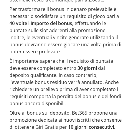
Per trasformare il bonus in denaro prelevabile è
necessario soddisfare un requisito di gioco pari a
40 volte l'importo del bonus
, effettuando le
puntate sulle slot aderenti alla promozione.
Inoltre, le eventuali vincite generate utilizzando il
bonus dovranno essere giocate una volta prima di
poter essere prelevate.
È importante sapere che il requisito di puntata
deve essere completato entro
30 giorni
dal
deposito qualificante. In caso contrario,
l'eventuale bonus residuo verrà annullato. Anche
richiedere un prelievo prima di aver completato i
requisiti comporta la perdita del bonus e dei fondi
bonus ancora disponibili.
Oltre al bonus sul deposito, Bet365 propone una
promozione dedicata ai nuovi iscritti che consente
di ottenere Giri Gratis per
10 giorni consecutivi
.