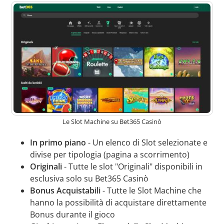
Le Slot Machine su Bet365 Casinò
In primo piano
- Un elenco di Slot selezionate e
divise per tipologia (pagina a scorrimento)
Originali
- Tutte le slot "Originali" disponibili in
esclusiva solo su Bet365 Casinò
Bonus Acquistabili
- Tutte le Slot Machine che
hanno la possibilità di acquistare direttamente
Bonus durante il gioco