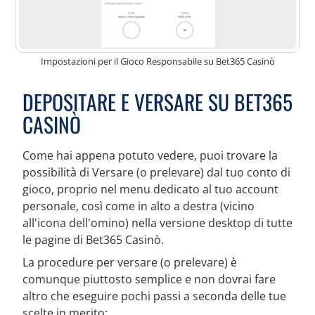
Impostazioni per il Gioco Responsabile su Bet365 Casinò
DEPOSITARE E VERSARE SU BET365
CASINÒ
Come hai appena potuto vedere, puoi trovare la
possibilità di Versare (o prelevare) dal tuo conto di
gioco, proprio nel menu dedicato al tuo account
personale, così come in alto a destra (vicino
all'icona dell'omino) nella versione desktop di tutte
le pagine di Bet365 Casinò.
La procedure per versare (o prelevare) è
comunque piuttosto semplice e non dovrai fare
altro che eseguire pochi passi a seconda delle tue
scelte in merito: