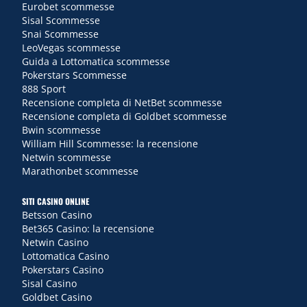
Eurobet scommesse
Sisal Scommesse
Snai Scommesse
LeoVegas scommesse
Guida a Lottomatica scommesse
Pokerstars Scommesse
888 Sport
Recensione completa di NetBet scommesse
Recensione completa di Goldbet scommesse
Bwin scommesse
William Hill Scommesse: la recensione
Netwin scommesse
Marathonbet scommesse
SITI CASINO ONLINE
Betsson Casino
Bet365 Casino: la recensione
Netwin Casino
Lottomatica Casino
Pokerstars Casino
Sisal Casino
Goldbet Casino