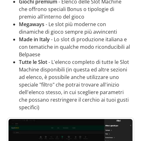
Giochi premium
- Elenco delle Slot Machine
che offrono speciali Bonus o tipologie di
premio all'interno del gioco
Megaways
- Le slot più moderne con
dinamiche di gioco sempre più avvincenti
Made in Italy
- Lo slot di produzione italiana e
con tematiche in qualche modo riconducibili al
Belpaese
Tutte le Slot
- L'elenco completo di tutte le Slot
Machine disponibili (in questa ed altre sezioni
ad elenco, è possibile anche utilizzare uno
speciale "filtro" che potrai trovare all'inizio
dell'elenco stesso, in cui scegliere parametri
che possano restringere il cerchio ai tuoi gusti
specifici)