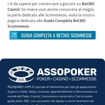
c'è da sapere per cominciare a giocare su
Bet365
Casinò
! Se invece vuoi anche conoscere al meglio
la parte dedicata alle Scommesse, visita la nostra
pagina dedicata alla
Guida Completa Bet365
Scommesse
:
GUIDA COMPLETA A BET365 SCOMMESSE
Assopoker.com
è il portale di riferimento per tutti gli appassionati
di gioco in Italia. News, curiosità, approfondimenti e informazione sul
mondo del Poker, Casinò, Scommesse e tanto altro. Con le nostre
guide poker ABC, con i pronostici dei tipster e con le recensioni dei