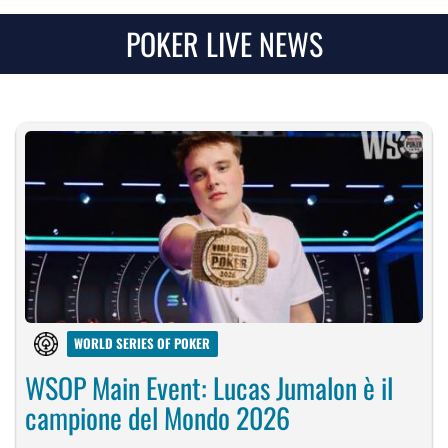
POKER LIVE NEWS
WORLD SERIES OF POKER
WSOP Main Event: Lucas Jumalon è il
campione del Mondo 2026