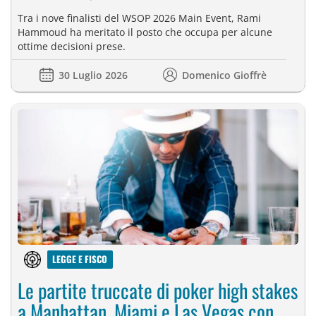
Tra i nove finalisti del WSOP 2026 Main Event, Rami
Hammoud ha meritato il posto che occupa per alcune
ottime decisioni prese.
30 Luglio 2026
Domenico Gioffrè
LEGGE E FISCO
Le partite truccate di poker high stakes
a Manhattan, Miami e Las Vegas con