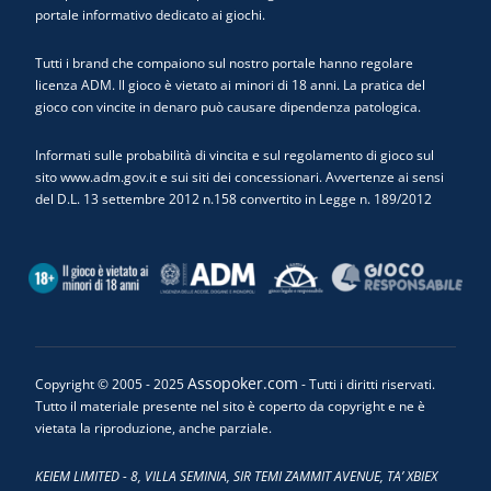
portale informativo dedicato ai giochi.
Tutti i brand che compaiono sul nostro portale hanno regolare
licenza ADM. Il gioco è vietato ai minori di 18 anni. La pratica del
gioco con vincite in denaro può causare dipendenza patologica.
Informati sulle probabilità di vincita e sul regolamento di gioco sul
sito www.adm.gov.it e sui siti dei concessionari. Avvertenze ai sensi
del D.L. 13 settembre 2012 n.158 convertito in Legge n. 189/2012
Assopoker.com
Copyright © 2005 - 2025
- Tutti i diritti riservati.
Tutto il materiale presente nel sito è coperto da copyright e ne è
vietata la riproduzione, anche parziale.
KEIEM LIMITED - 8, VILLA SEMINIA, SIR TEMI ZAMMIT AVENUE, TA’ XBIEX