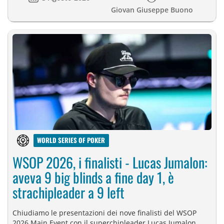
Giovan Giuseppe Buono
WORLD SERIES OF POKER
WSOP 2026, i finalisti - Lucas Jumalon:
aveva 9 big blinds a fine day 1, è
strachipleader a 9 left
Chiudiamo le presentazioni dei nove finalisti del WSOP
2026 Main Event con il superchipleader Lucas Jumalon,