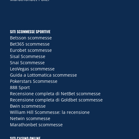
SITI SCOMMESSE SPORTIVE
Betsson scommesse
Bet365 scommesse
Eurobet scommesse
Sisal Scommesse
Snai Scommesse
LeoVegas scommesse
Guida a Lottomatica scommesse
Pokerstars Scommesse
888 Sport
Recensione completa di NetBet scommesse
Recensione completa di Goldbet scommesse
Bwin scommesse
William Hill Scommesse: la recensione
Netwin scommesse
Marathonbet scommesse
SITI CASINO ONLINE