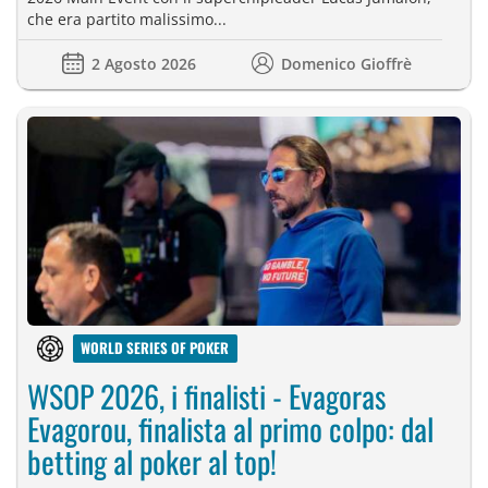
che era partito malissimo...
2 Agosto 2026
Domenico Gioffrè
WORLD SERIES OF POKER
WSOP 2026, i finalisti - Evagoras
Evagorou, finalista al primo colpo: dal
betting al poker al top!