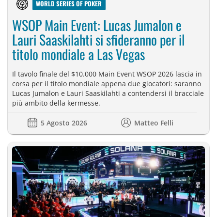
WORLD SERIES OF POKER
WSOP Main Event: Lucas Jumalon e
Lauri Saaskilahti si sfideranno per il
titolo mondiale a Las Vegas
Il tavolo finale del $10.000 Main Event WSOP 2026 lascia in
corsa per il titolo mondiale appena due giocatori: saranno
Lucas Jumalon e Lauri Saaskilahti a contendersi il bracciale
più ambito della kermesse.
5 Agosto 2026
Matteo Felli