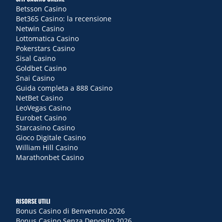
Betsson Casino
Bet365 Casino: la recensione
Netwin Casino
Lottomatica Casino
Pokerstars Casino
Sisal Casino
Goldbet Casino
Snai Casino
Guida completa a 888 Casino
NetBet Casino
LeoVegas Casino
Eurobet Casino
Starcasino Casino
Gioco Digitale Casino
William Hill Casino
Marathonbet Casino
RISORSE UTILI
Bonus Casino di Benvenuto 2026
Bonus Casino Senza Deposito 2026