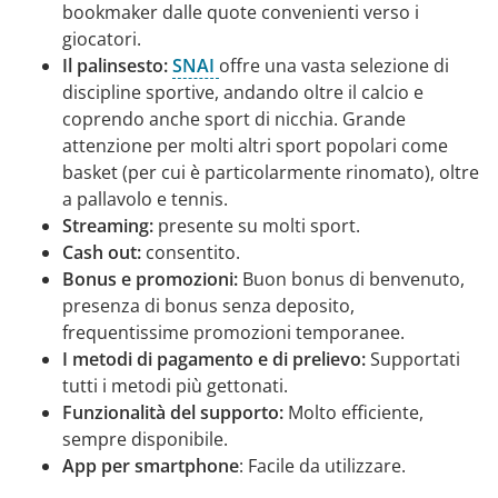
bookmaker dalle quote convenienti verso i
giocatori.
Il palinsesto:
SNAI
offre una vasta selezione di
discipline sportive, andando oltre il calcio e
coprendo anche sport di nicchia. Grande
attenzione per molti altri sport popolari come
basket (per cui è particolarmente rinomato), oltre
a pallavolo e tennis.
Streaming:
presente su molti sport.
Cash out:
consentito.
Bonus e promozioni:
Buon bonus di benvenuto,
presenza di bonus senza deposito,
frequentissime promozioni temporanee.
I metodi di pagamento e di prelievo:
Supportati
tutti i metodi più gettonati.
Funzionalità del supporto:
Molto efficiente,
sempre disponibile.
App per smartphone
: Facile da utilizzare.