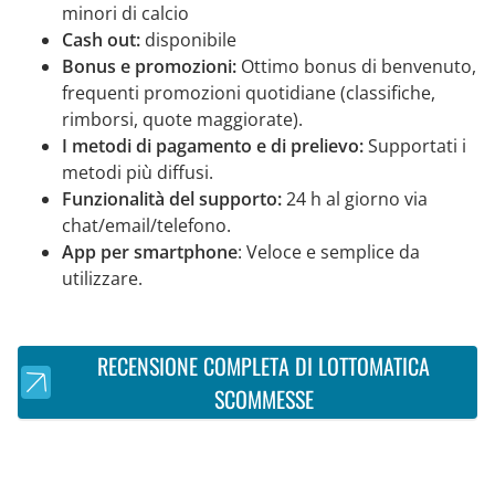
minori di calcio
Cash out:
disponibile
Bonus e promozioni:
Ottimo bonus di benvenuto,
frequenti promozioni quotidiane (classifiche,
rimborsi, quote maggiorate).
I metodi di pagamento e di prelievo:
Supportati i
metodi più diffusi.
Funzionalità del supporto:
24 h al giorno via
chat/email/telefono.
App per smartphone
: Veloce e semplice da
utilizzare.
RECENSIONE COMPLETA DI LOTTOMATICA
SCOMMESSE