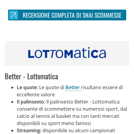
RECENSIONE COMPLETA DI SNAI SCOMMESSE
Better - Lottomatica
Le quote
: Le quote di
Better
risultano essere di
eccellente valore
Il palinsesto:
Il palinsesto Better - Lottomatica
consente di scommettere su numerosi sport, dal
calcio al tennis al basket ma con tanti mercati
disponibili su sport meno famosi
Streaming:
disponibile su alcuni campionati