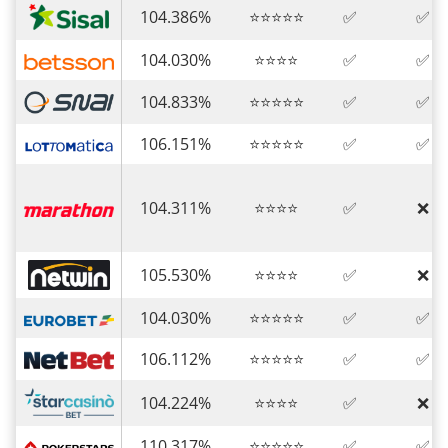
104.386%
⭐⭐⭐⭐⭐
✅
✅
104.030%
⭐⭐⭐⭐
✅
✅
104.833%
⭐⭐⭐⭐⭐
✅
✅
106.151%
⭐⭐⭐⭐⭐
✅
✅
104.311%
⭐⭐⭐⭐
✅
❌
105.530%
⭐⭐⭐⭐
✅
❌
104.030%
⭐⭐⭐⭐⭐
✅
✅
106.112%
⭐⭐⭐⭐⭐
✅
✅
104.224%
⭐⭐⭐⭐
✅
❌
110.317%
⭐⭐⭐⭐⭐
✅
✅