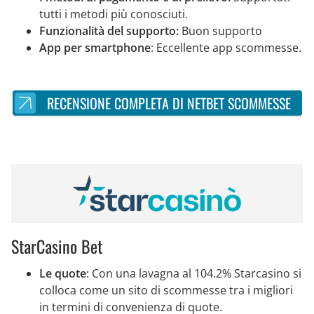
tutti i metodi più conosciuti.
Funzionalità del supporto:
Buon supporto
App per smartphone
: Eccellente app scommesse.
RECENSIONE COMPLETA DI NETBET SCOMMESSE
StarCasino Bet
Le quote
: Con una lavagna al 104.2% Starcasino si
colloca come un sito di scommesse tra i migliori
in termini di convenienza di quote.