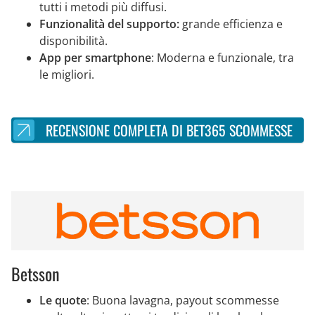
tutti i metodi più diffusi.
Funzionalità del supporto:
grande efficienza e
disponibilità.
App per smartphone
: Moderna e funzionale, tra
le migliori.
RECENSIONE COMPLETA DI BET365 SCOMMESSE
Betsson
Le quote
: Buona lavagna, payout scommesse