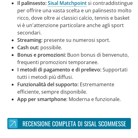
Il palinsesto:
Sisal Matchpoint
si contraddistingue
per offrire una vasta scelta e un palinsesto molto
ricco, dove oltre ai classici calcio, tennis e basket
vi è un'attenzione particolare anche agli sport
secondari.
Streaming:
presente su numerosi sport.
Cash out:
possibile.
Bonus e promozioni:
Buon bonus di benvenuto,
frequenti promozioni temporanee.
I metodi di pagamento e di prelievo:
Supportati
tutti i metodi più diffusi.
Funzionalità del supporto:
Estremamente
efficiente, sempre disponibile.
App per smartphone
: Moderna e funzionale.
RECENSIONE COMPLETA DI SISAL SCOMMESSE