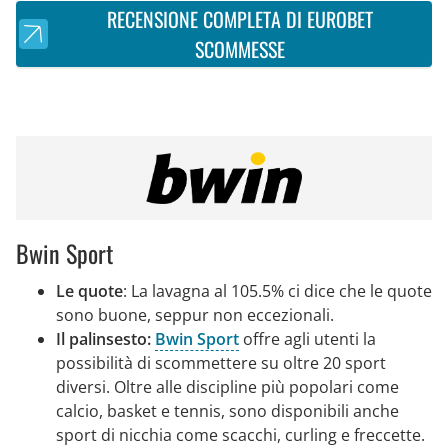
RECENSIONE COMPLETA DI EUROBET
SCOMMESSE
Bwin Sport
Le quote
: La lavagna al 105.5% ci dice che le quote
sono buone, seppur non eccezionali.
Il palinsesto:
Bwin Sport
offre agli utenti la
possibilità di scommettere su oltre 20 sport
diversi. Oltre alle discipline più popolari come
calcio, basket e tennis, sono disponibili anche
sport di nicchia come scacchi, curling e freccette.