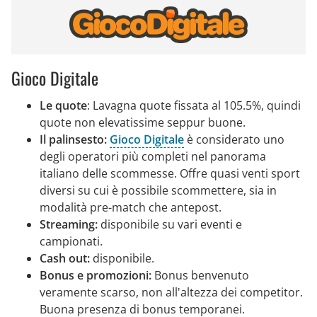
Gioco Digitale
Le quote
: Lavagna quote fissata al 105.5%, quindi
quote non elevatissime seppur buone.
Il palinsesto:
Gioco Digitale
è considerato uno
degli operatori più completi nel panorama
italiano delle scommesse. Offre quasi venti sport
diversi su cui è possibile scommettere, sia in
modalità pre-match che antepost.
Streaming:
disponibile su vari eventi e
campionati.
Cash out:
disponibile.
Bonus e promozioni:
Bonus benvenuto
veramente scarso, non all'altezza dei competitor.
Buona presenza di bonus temporanei.