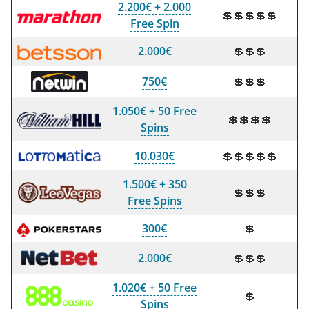
2.200€ + 2.000
💲💲💲💲💲
Free Spin
2.000€
💲💲💲
750€
💲💲💲
1.050€ + 50 Free
💲💲💲💲
Spins
10.030€
💲💲💲💲💲
1.500€ + 350
💲💲💲
Free Spins
300€
💲
2.000€
💲💲💲
1.020€ + 50 Free
💲
Spins