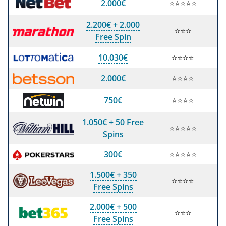
2.000€
⭐⭐⭐⭐⭐
2.200€ + 2.000
⭐⭐⭐
Free Spin
10.030€
⭐⭐⭐⭐
2.000€
⭐⭐⭐⭐
750€
⭐⭐⭐⭐
1.050€ + 50 Free
⭐⭐⭐⭐⭐
Spins
300€
⭐⭐⭐⭐⭐
1.500€ + 350
⭐⭐⭐⭐
Free Spins
2.000€ + 500
⭐⭐⭐
Free Spins