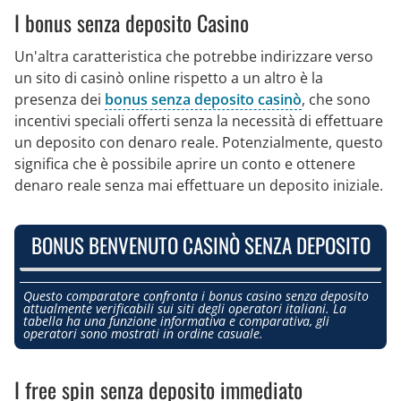
I bonus senza deposito Casino
Un'altra caratteristica che potrebbe indirizzare verso
un sito di casinò online rispetto a un altro è la
presenza dei
bonus senza deposito casinò
, che sono
incentivi speciali offerti senza la necessità di effettuare
un deposito con denaro reale. Potenzialmente, questo
significa che è possibile aprire un conto e ottenere
denaro reale senza mai effettuare un deposito iniziale.
BONUS BENVENUTO CASINÒ SENZA DEPOSITO
Questo comparatore confronta i bonus casino senza deposito
attualmente verificabili sui siti degli operatori italiani. La
tabella ha una funzione informativa e comparativa, gli
operatori sono mostrati in ordine casuale.
I free spin senza deposito immediato