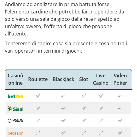
Andiamo ad analizzare in prima battuta forse
l'elemento cardine che potrebbe far propendere da
solo verso una sala da gioco della rete rispetto ad
un'altra: ovvero, l'offerta di gioco che propone
all'utente.
Tenteremo di capire cosa sia presente e cosa no tra i
vari operatori in termini di giochi.
Casinò
Live
Video
Roulette
Blackjack
Slot
B
online
Casino
Poker
✅
✅
✅
✅
✅
✅
✅
✅
✅
✅
✅
✅
✅
✅
✅
✅
✅
✅
✅
✅