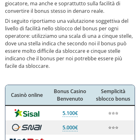
giocatore, ma anche e soprattutto sulla facilità di
convertire il bonus stesso in denaro reale.
Di seguito riportiamo una valutazione soggettiva del
livello di facilità nello sblocco del bonus per ogni
operatore: utilizziamo una scala di una a cinque stelle,
dove una stella indica che secondo noi il bonus può
essere molto difficile da sbloccare e cinque stelle
indicano che il bonus per noi potrebbe essere più
facile da sbloccare.
Bonus Casino
Semplicità
Casinò online
Benvenuto
sblocco bonus
5.100€
⭐⭐⭐
5.000€
⭐⭐⭐