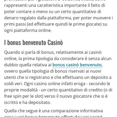
rappresenti una caratteristica importante il fatto di
poter contare o meno su un certo quantitativo di
denaro regalato dalla piattaforma, per poter muovere i
primi passi (ed effettuare quindi le prime giocate) su
ogni piattaforma online.
I bonus benvenuto Casinò
Quando si parla di bonus, relativamente ai casinò
online, la prima tipologia da considerare è senza alcun
dubbio quella relativa ai
bonus casinò benvenuto
,
ovvero quella tipologia di bonus riservati ai nuovi
utenti che si registrano e che effettuano un deposito a
soldi veri. Ogni casino online infatti eroga - secondo le
proprie modalità - un certo quantitativo di credito (o di
free spin per le slot) verso il nuovo giocatore che si è
iscritto e ha depositato.
Quella che segue è una comparazione informativa