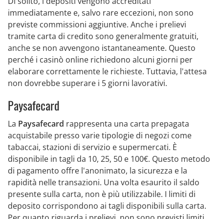
Di solito, i depositi vengono accreditati
immediatamente e, salvo rare eccezioni, non sono
previste commissioni aggiuntive. Anche i prelievi
tramite carta di credito sono generalmente gratuiti,
anche se non avvengono istantaneamente. Questo
perché i casinò online richiedono alcuni giorni per
elaborare correttamente le richieste. Tuttavia, l'attesa
non dovrebbe superare i 5 giorni lavorativi.
Paysafecard
La
Paysafecard
rappresenta una carta prepagata
acquistabile presso varie tipologie di negozi come
tabaccai, stazioni di servizio e supermercati. È
disponibile in tagli da 10, 25, 50 e 100€. Questo metodo
di pagamento offre l'anonimato, la sicurezza e la
rapidità nelle transazioni. Una volta esaurito il saldo
presente sulla carta, non è più utilizzabile. I limiti di
deposito corrispondono ai tagli disponibili sulla carta.
Per quanto riguarda i prelievi, non sono previsti limiti