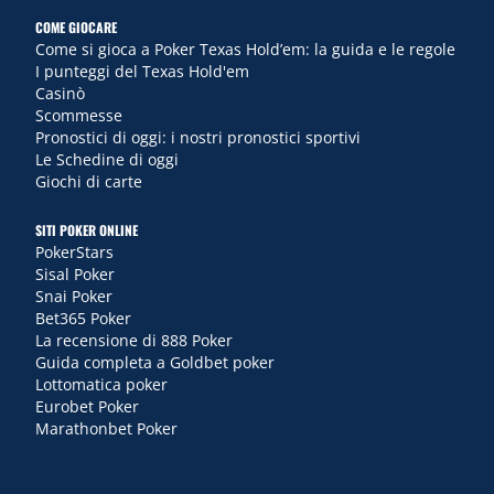
COME GIOCARE
Come si gioca a Poker Texas Hold’em: la guida e le regole
I punteggi del Texas Hold'em
Casinò
Scommesse
Pronostici di oggi: i nostri pronostici sportivi
Le Schedine di oggi
Giochi di carte
SITI POKER ONLINE
PokerStars
Sisal Poker
Snai Poker
Bet365 Poker
La recensione di 888 Poker
Guida completa a Goldbet poker
Lottomatica poker
Eurobet Poker
Marathonbet Poker