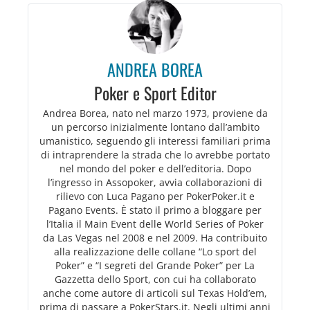
ANDREA BOREA
Poker e Sport Editor
Andrea Borea, nato nel marzo 1973, proviene da
un percorso inizialmente lontano dall’ambito
umanistico, seguendo gli interessi familiari prima
di intraprendere la strada che lo avrebbe portato
nel mondo del poker e dell’editoria. Dopo
l’ingresso in Assopoker, avvia collaborazioni di
rilievo con Luca Pagano per PokerPoker.it e
Pagano Events. È stato il primo a bloggare per
l’Italia il Main Event delle World Series of Poker
da Las Vegas nel 2008 e nel 2009. Ha contribuito
alla realizzazione delle collane “Lo sport del
Poker” e “I segreti del Grande Poker” per La
Gazzetta dello Sport, con cui ha collaborato
anche come autore di articoli sul Texas Hold’em,
prima di passare a PokerStars.it. Negli ultimi anni