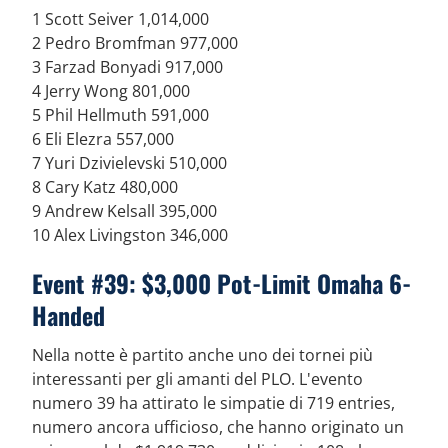
1 Scott Seiver 1,014,000
2 Pedro Bromfman 977,000
3 Farzad Bonyadi 917,000
4 Jerry Wong 801,000
5 Phil Hellmuth 591,000
6 Eli Elezra 557,000
7 Yuri Dzivielevski 510,000
8 Cary Katz 480,000
9 Andrew Kelsall 395,000
10 Alex Livingston 346,000
Event #39: $3,000 Pot-Limit Omaha 6-
Handed
Nella notte è partito anche uno dei tornei più
interessanti per gli amanti del PLO. L'evento
numero 39 ha attirato le simpatie di 719 entries,
numero ancora ufficioso, che hanno originato un