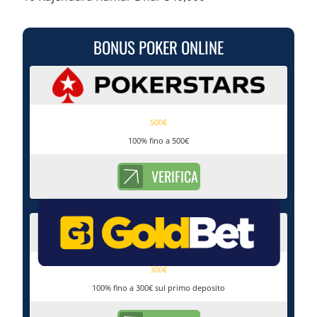
BONUS POKER ONLINE
500€
100% fino a 500€
VERIFICA
300€
100% fino a 300€ sul primo deposito