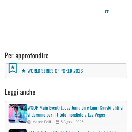
Per approfondire
WORLD SERIES OF POKER 2026
Leggi anche
WSOP Main Event: Lucas Jumalon e Lauri Saaskilahti si
sfideranno per il titolo mondiale a Las Vegas
Matteo Felli
5 Agosto 2026