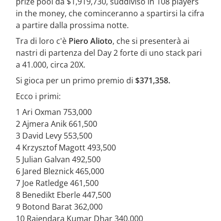
prize pool da $1,919,730, suddiviso in 108 players
in the money, che cominceranno a spartirsi la cifra
a partire dalla prossima notte.
Tra di loro c'è
Piero
Alioto
, che si presenterà ai
nastri di partenza del Day 2 forte di uno stack pari
a 41.000, circa 20X.
Si gioca per un primo premio di
$371,358.
Ecco i primi:
1 Ari Oxman 753,000
2 Ajmera Anik 661,500
3 David Levy 553,500
4 Krzysztof Magott 493,500
5 Julian Galvan 492,500
6 Jared Bleznick 465,000
7 Joe Ratledge 461,500
8 Benedikt Eberle 447,500
9 Botond Barat 362,000
10 Rajendara Kumar Dhar 340,000