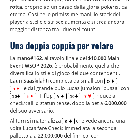
rotta,
proprio ad un passo dalla gloria pokeristica
eterna. Così nelle primissime mani, lo stack del
player a stelle e strisce aumenta e si crea ancora
maggior distanza tra i due nel count.
Una doppia coppia per volare
La
mano#162
, al tavolo finale del
$10.000 Main
Event WSOP 2026
, è probabilmente quella che
diversifica lo stile di gioco dei due contendenti.
Lauri Saaskilahti
completa da small con
Q
e dal grande buio Lucas Jumalon "bussa" con
9
. Il flop
induce al
10
5
A
10
7
check/call lo statunitense, dopo la bet a
6.000.000
del suo avversario.
Al turn si materializza
che vede ancora una
K
volta Lucas fare Check: immediata la seconda
pallottola a
22.000.000
del finnico, con