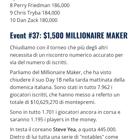
8 Perry Friedman 186,000
9 Chris Tryba 184,000
10 Dan Zack 180,000
Event #37: $1,500 MILLIONAIRE MAKER
Chiudiamo con il torneo che più degli altri
necessita di un riscontro numerico accurato per
via del numero di iscritti.
Parliamo del Millionaire Maker, che ha visto
chiudere il suo Day 1B nella tarda mattinata della
domenica italiana. Sono stati in tutto 7.962 i
giocatori iscritti, che hanno messo a referto un
totale di $10,629,270 di montepremi.
Sono in tutto 1.701 i giocatori ancora in corsa e
saranno 1.195 i players in the money.
In testa il coreano
Steve Yea
, a quota 445.000.
Dietro di lui tutta una serie di "notables" come