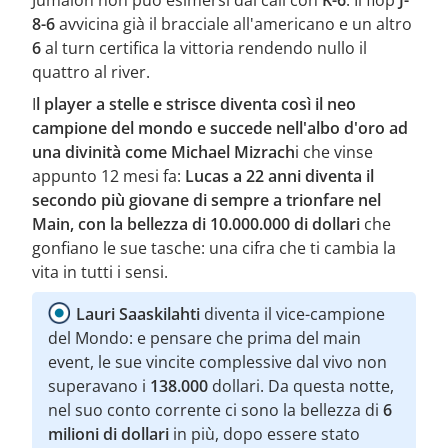
Jumalon non può esimersi dal call con
K-6
. Il flop
J-
8-6
avvicina già il bracciale all'americano e un altro
6
al turn certifica la vittoria rendendo nullo il
quattro al river.
I
l player a stelle e strisce diventa così il neo
campione del mondo e succede nell'albo d'oro ad
una divinità come Michael Mizrach
i che vinse
appunto 12 mesi fa:
Lucas a 22 anni diventa il
secondo più giovane di sempre a trionfare nel
Main, con la bellezza di 10.000.000 di dollari
che
gonfiano le sue tasche: una cifra che ti cambia la
vita in tutti i sensi.
Lauri Saaskilahti
diventa il vice-campione
del Mondo: e pensare che prima del main
event, le sue vincite complessive dal vivo non
superavano i
138.000
dollari. Da questa notte,
nel suo conto corrente ci sono la bellezza di
6
milioni di dollari
in più, dopo essere stato