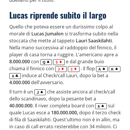
duellanti per il titolo.
Lucas riprende subito il largo
Quello che poteva essere un durissimo colpo al
morale di
Lucas Jumalon
si trasforma subito nella
stoccata che mette al tappeto
Lauri Saaskilahti
.
Nella mano successiva al raddoppio del finnico, il
player di casa torna a ruggire. L'americano apre a
8.000.000
con
e dal grande buio
Q
5
chiama il finnico con
. Il flop
J
3
A
K
induce al Check/call Lauri, dopo la bet a
4
4.000.000
dell'avversario.
Il turn è un
che assiste ancora al check/call
J
dello scandinavo, dopo la pesante bet a
40.000.000
. Il river completa board con
sul
6
quale Lucas esce a
180.000.000,
dopo il terzo check
di fila di Saaskilahti. Quest'ultimo non è in allin, ma
in caso di call errato resterebbe con 34 milioni. Ci