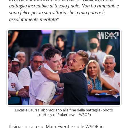
battaglia incredibile al tavolo finale. Non ho rimpianti e
sono felice per la sua vittoria che a mio parere è
assolutamente meritata".
Lucas e Lauri si abbracciano alla fine della battaglia (photo
courtesy of Pokernews - WSOP)
Il sipario cala sul Main Event e sulle WSOP in