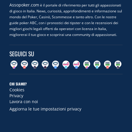
Assopoker.com
è il portale di riferimento per tutti gli appassionati
di gioco in Italia. News, curiosità, approfondimenti e informazione sul
mondo del Poker, Casinò, Scommesse e tanto altro. Con le nostre
guide poker ABC, con i pronostici dei tipster e con le recensioni dei
migliori giochi legali offerti da operatori con licenza in Italia,
migliorerai il tuo gioco e scoprirai una community di appassionati.
SEGUICI SU
CHI SIAMO?
Cookies
Privacy
Lavora con noi
Aggiorna le tue impostazioni privacy