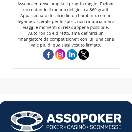
Assopoker, dove amplia il proprio raggio d’azione
raccontando il mondo del gioco a 360 gradi.
Appassionato di calcio fin da bambino, con un
legame viscerale per lo sport, non rinuncia mai a
viaggi e momenti di relax appena possibile.
Autoironico e diretto, ama definirsi un
“mangiatore da competizione”: con lui, una cena
vale più di qualsiasi vestito firmato.