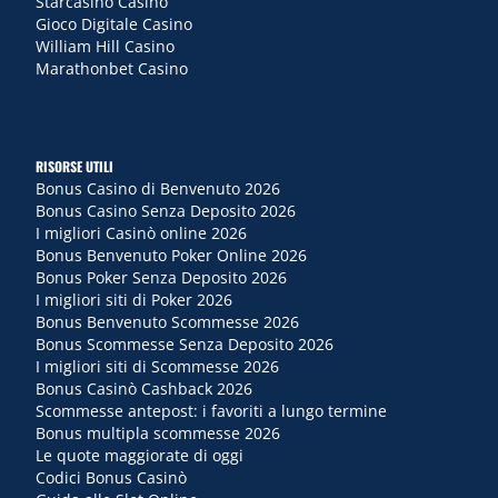
Starcasino Casino
Gioco Digitale Casino
William Hill Casino
Marathonbet Casino
RISORSE UTILI
Bonus Casino di Benvenuto 2026
Bonus Casino Senza Deposito 2026
I migliori Casinò online 2026
Bonus Benvenuto Poker Online 2026
Bonus Poker Senza Deposito 2026
I migliori siti di Poker 2026
Bonus Benvenuto Scommesse 2026
Bonus Scommesse Senza Deposito 2026
I migliori siti di Scommesse 2026
Bonus Casinò Cashback 2026
Scommesse antepost: i favoriti a lungo termine
Bonus multipla scommesse 2026
Le quote maggiorate di oggi
Codici Bonus Casinò