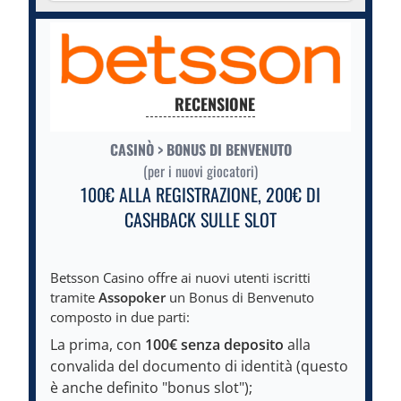
RECENSIONE
CASINÒ > BONUS DI BENVENUTO
(per i nuovi giocatori)
100€ ALLA REGISTRAZIONE, 200€ DI
CASHBACK SULLE SLOT
Betsson Casino offre ai nuovi utenti iscritti
tramite
Assopoker
un Bonus di Benvenuto
composto in due parti:
La prima, con
100€ senza deposito
alla
convalida del documento di identità (questo
è anche definito "bonus slot");