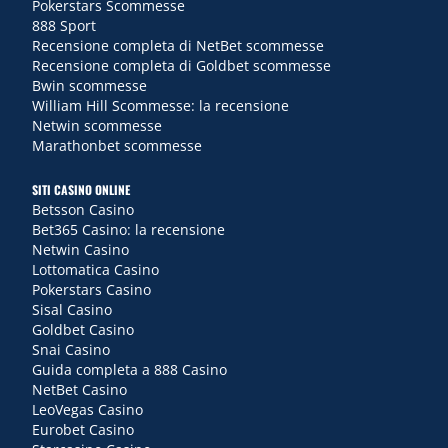
Pokerstars Scommesse
888 Sport
Recensione completa di NetBet scommesse
Recensione completa di Goldbet scommesse
Bwin scommesse
William Hill Scommesse: la recensione
Netwin scommesse
Marathonbet scommesse
SITI CASINO ONLINE
Betsson Casino
Bet365 Casino: la recensione
Netwin Casino
Lottomatica Casino
Pokerstars Casino
Sisal Casino
Goldbet Casino
Snai Casino
Guida completa a 888 Casino
NetBet Casino
LeoVegas Casino
Eurobet Casino