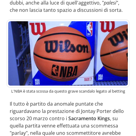
dubbi, anche alla luce di quell'aggettivo, "
palesi
",
che non lascia tanto spazio a discussioni di sorta.
L'NBA è stata scossa da questo grave scandalo legato al betting
Il tutto è partito da anomale puntate che
riguardavano la prestazione di Jontay Porter dello
scorso 20 marzo contro i
Sacramento Kings
, su
quella partita venne effettuata una scommessa
"parlay", nella quale uno scommettitore avrebbe