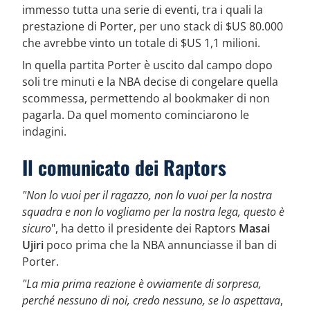
immesso tutta una serie di eventi, tra i quali la
prestazione di Porter, per uno stack di $US 80.000
che avrebbe vinto un totale di $US 1,1 milioni.
In quella partita Porter è uscito dal campo dopo
soli tre minuti e la NBA decise di congelare quella
scommessa, permettendo al bookmaker di non
pagarla. Da quel momento cominciarono le
indagini.
Il comunicato dei Raptors
"Non lo vuoi per il ragazzo, non lo vuoi per la nostra
squadra e non lo vogliamo per la nostra lega, questo è
sicuro
", ha detto il presidente dei Raptors
Masai
Ujiri
poco prima che la NBA annunciasse il ban di
Porter.
"La mia prima reazione è ovviamente di sorpresa,
perché nessuno di noi, credo nessuno, se lo aspettava
,