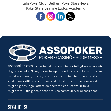
ItaliaPokerClub, Betfair, PokerStarsNews,
PokerStars Learn e Ludos Academy.
Assopoker.com
è il portale di riferimento per tutti gli appassionati
di gioco in Italia. News, curiosità, approfondimenti e informazione sul
mondo del Poker, Casinò, Scommesse e tanto altro. Con le nostre
guide poker ABC, con i pronostici dei tipster e con le recensioni dei
migliori giochi legali offerti da operatori con licenza in Italia,
migliorerai il tuo gioco e scoprirai una community di appassionati.
SEGUICI SU