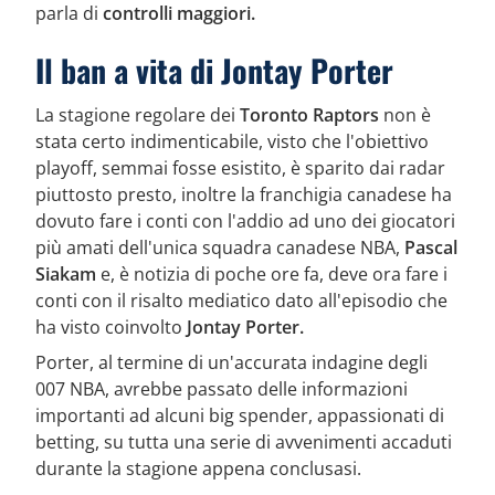
parla di
controlli maggiori.
Il ban a vita di Jontay Porter
La stagione regolare dei
Toronto Raptors
non è
stata certo indimenticabile, visto che l'obiettivo
playoff, semmai fosse esistito, è sparito dai radar
piuttosto presto, inoltre la franchigia canadese ha
dovuto fare i conti con l'addio ad uno dei giocatori
più amati dell'unica squadra canadese NBA,
Pascal
Siakam
e, è notizia di poche ore fa, deve ora fare i
conti con il risalto mediatico dato all'episodio che
ha visto coinvolto
Jontay Porter.
Porter, al termine di un'accurata indagine degli
007 NBA, avrebbe passato delle informazioni
importanti ad alcuni big spender, appassionati di
betting, su tutta una serie di avvenimenti accaduti
durante la stagione appena conclusasi.