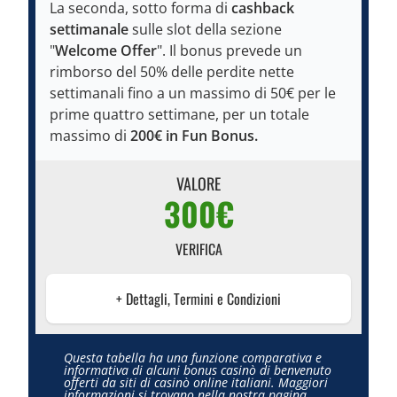
La seconda, sotto forma di
cashback
settimanale
sulle slot della sezione
"
Welcome Offer
". Il bonus prevede un
rimborso del 50% delle perdite nette
settimanali fino a un massimo di 50€ per le
prime quattro settimane, per un totale
massimo di
200€ in Fun Bonus.
VALORE
300€
VERIFICA
+
Dettagli, Termini e Condizioni
Questa tabella ha una funzione comparativa e
informativa di alcuni bonus casinò di benvenuto
offerti da siti di casinò online italiani. Maggiori
informazioni si trovano nella nostra pagina