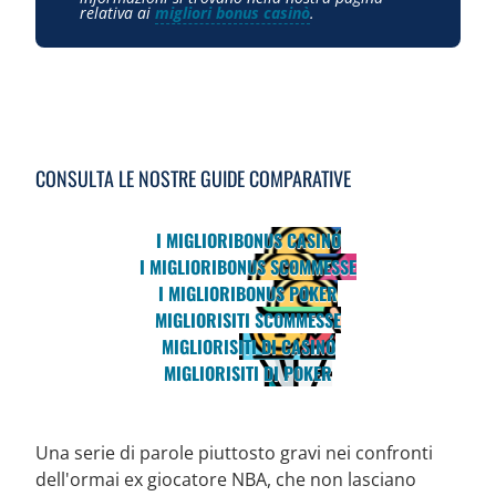
relativa ai
migliori bonus casinò
.
CONSULTA LE NOSTRE GUIDE COMPARATIVE
I MIGLIORI
BONUS CASINÓ
I MIGLIORI
BONUS SCOMMESSE
I MIGLIORI
BONUS POKER
MIGLIORI
SITI SCOMMESSE
MIGLIORI
SITI DI CASINÓ
MIGLIORI
SITI DI POKER
Una serie di parole piuttosto gravi nei confronti
dell'ormai ex giocatore NBA, che non lasciano