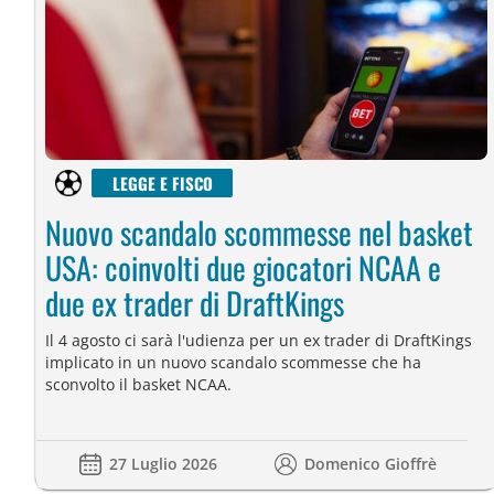
LEGGE E FISCO
Nuovo scandalo scommesse nel basket
USA: coinvolti due giocatori NCAA e
due ex trader di DraftKings
Il 4 agosto ci sarà l'udienza per un ex trader di DraftKings
implicato in un nuovo scandalo scommesse che ha
sconvolto il basket NCAA.
27 Luglio 2026
Domenico Gioffrè