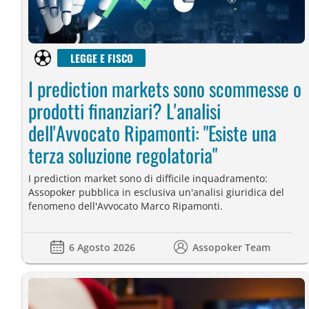
LEGGE E FISCO
I prediction markets sono scommesse o
prodotti finanziari? L'analisi
dell'Avvocato Ripamonti: "Esiste una
terza soluzione regolatoria"
I prediction market sono di difficile inquadramento:
Assopoker pubblica in esclusiva un'analisi giuridica del
fenomeno dell'Avvocato Marco Ripamonti.
6 Agosto 2026
Assopoker Team