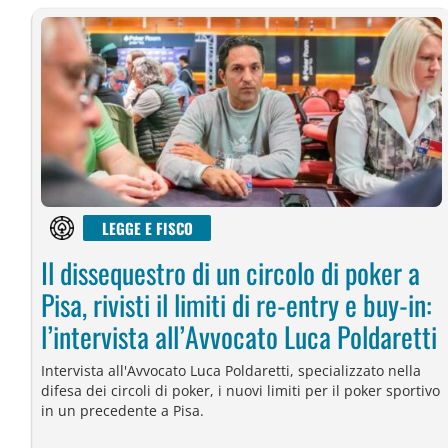
LEGGE E FISCO
Il dissequestro di un circolo di poker a
Pisa, rivisti il limiti di re-entry e buy-in:
l’intervista all’Avvocato Luca Poldaretti
Intervista all'Avvocato Luca Poldaretti, specializzato nella
difesa dei circoli di poker, i nuovi limiti per il poker sportivo
in un precedente a Pisa.