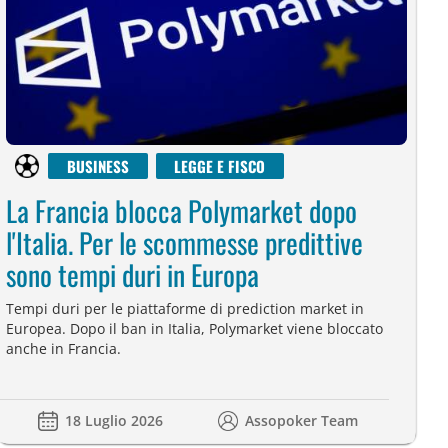
BUSINESS
LEGGE E FISCO
La Francia blocca Polymarket dopo
l'Italia. Per le scommesse predittive
sono tempi duri in Europa
Tempi duri per le piattaforme di prediction market in
Europea. Dopo il ban in Italia, Polymarket viene bloccato
anche in Francia.
18 Luglio 2026
Assopoker Team