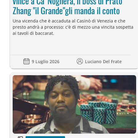
vince a Ca' Noghera, il boss di Prato
Zhang "il Grande"gli manda il conto
Una vicenda che è accaduta al Casinò di Venezia e che
presto andrà a processo: c'è di mezzo una vincita sospetta
ai tavoli di baccarat.
9 Luglio 2026
Luciano Del Frate