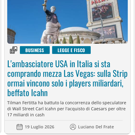
BUSINESS
LEGGE E FISCO
L'ambasciatore USA in Italia si sta
comprando mezza Las Vegas: sulla Strip
ormai vincono solo i players miliardari,
beffato Icahn
Tilman Fertitta ha battuto la concorrenza dello speculatore
di Wall Street Carl Icahn per l'acquisto di Caesars per oltre
17 miliardi in cash
19 Luglio 2026
Luciano Del Frate