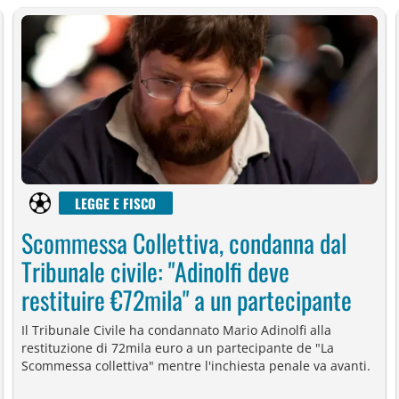
LEGGE E FISCO
Scommessa Collettiva, condanna dal
Tribunale civile: "Adinolfi deve
restituire €72mila" a un partecipante
Il Tribunale Civile ha condannato Mario Adinolfi alla
restituzione di 72mila euro a un partecipante de "La
Scommessa collettiva" mentre l'inchiesta penale va avanti.