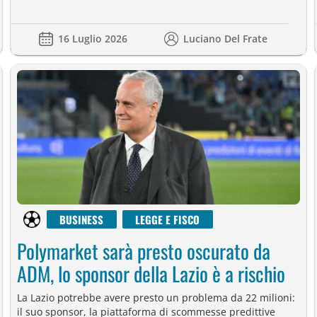
16 Luglio 2026
Luciano Del Frate
BUSINESS
LEGGE E FISCO
Polymarket sarà presto oscurato da
ADM, lo sponsor della Lazio è a rischio
La Lazio potrebbe avere presto un problema da 22 milioni:
il suo sponsor, la piattaforma di scommesse predittive