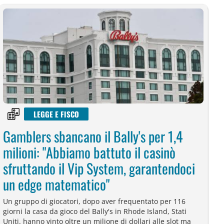
LEGGE E FISCO
Gamblers sbancano il Bally's per 1,4
milioni: "Abbiamo battuto il casinò
sfruttando il Vip System, garantendoci
un edge matematico"
Un gruppo di giocatori, dopo aver frequentato per 116
giorni la casa da gioco del Bally's in Rhode Island, Stati
Uniti. hanno vinto oltre un milione di dollari alle slot ma