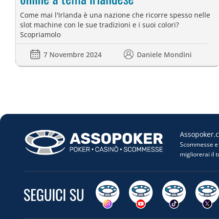
Come mai l'Irlanda è una nazione che ricorre spesso nelle
slot machine con le sue tradizioni e i suoi colori?
Scopriamolo
7 Novembre 2024
Daniele Mondini
Paginazione
degli
articoli
Assopoker.
Scommesse e tan
migliorerai il
SEGUICI SU