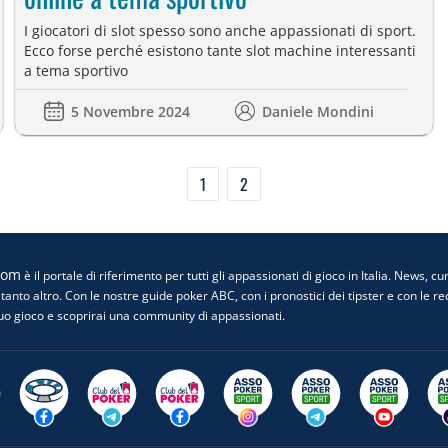
I giocatori di slot spesso sono anche appassionati di sport.
Ecco forse perché esistono tante slot machine interessanti
a tema sportivo
5 Novembre 2024
Daniele Mondini
1
2
com
è il portale di riferimento per tutti gli appassionati di gioco in Italia. News
to altro. Con le nostre guide poker ABC, con i pronostici dei tipster e con le recen
 tuo gioco e scoprirai una community di appassionati.