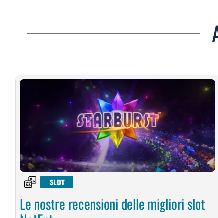
SLOT
Le nostre recensioni delle migliori slot