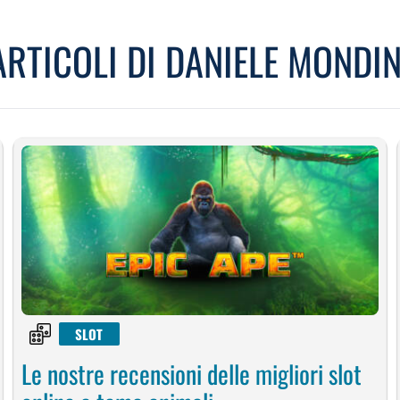
ARTICOLI DI DANIELE MONDIN
SLOT
Le nostre recensioni delle migliori slot