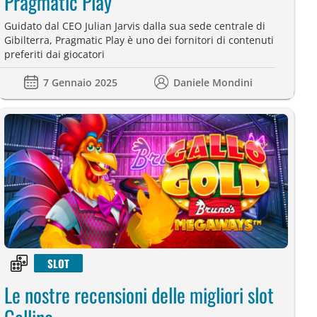
Pragmatic Play
Guidato dal CEO Julian Jarvis dalla sua sede centrale di
Gibilterra, Pragmatic Play è uno dei fornitori di contenuti
preferiti dai giocatori
7 Gennaio 2025
Daniele Mondini
SLOT
Le nostre recensioni delle migliori slot