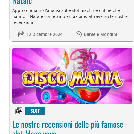
Natale
Approfondiamo l'analisi sulle slot machine online che
hanno il Natale come ambientazione, attraverso le nostre
recensioni
12 Dicembre 2024
Daniele Mondini
SLOT
Le nostre recensioni delle più famose
slot Megaways