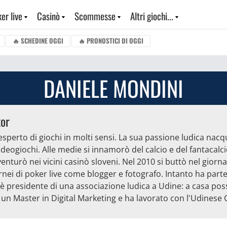
er live
Casinò
Scommesse
Altri giochi...
🔥 SCHEDINE OGGI
🔥 PRONOSTICI DI OGGI
DANIELE MONDINI
tor
 esperto di giochi in molti sensi. La sua passione ludica n
 videogiochi. Alle medie si innamorò del calcio e del fantacalci
venturò nei vicini casinò sloveni. Nel 2010 si buttò nel giorn
ornei di poker live come blogger e fotografo. Intanto ha parte
9 è presidente di una associazione ludica a Udine: a casa po
 un Master in Digital Marketing e ha lavorato con l'Udinese C