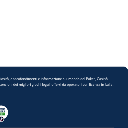
, curiosità, approfondimenti e informazione sul mondo del Poker, Casinò,
sioni dei migliori giochi legali offerti da operatori con licenza in Italia,