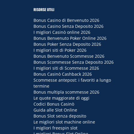
RISORSE UTILI
Bonus Casino di Benvenuto 2026
Bonus Casino Senza Deposito 2026
I migliori Casinò online 2026
Bonus Benvenuto Poker Online 2026
Bonus Poker Senza Deposito 2026
I migliori siti di Poker 2026
Bonus Benvenuto Scommesse 2026
Bonus Scommesse Senza Deposito 2026
I migliori siti di Scommesse 2026
Bonus Casinò Cashback 2026
Scommesse antepost: i favoriti a lungo
termine
Bonus multipla scommesse 2026
Le quote maggiorate di oggi
Codici Bonus Casinò
Guida alle Slot Online
Bonus Slot senza deposito
Le migliori slot machine online
I migliori freespin slot
I migliori Bonus Slot Online