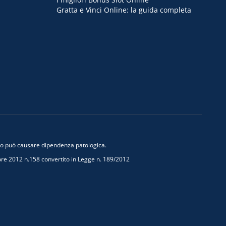
Gratta e Vinci Online: la guida completa
naro può causare dipendenza patologica.
embre 2012 n.158 convertito in Legge n. 189/2012