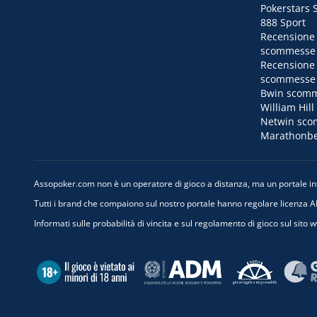
Pokerstars
888 Sport
Recensione 
scommesse
Recensione 
scommesse
Bwin scom
William Hil
Netwin sc
Marathonb
Assopoker.com non è un operatore di gioco a distanza, ma un portale inf
Tutti i brand che compaiono sul nostro portale hanno regolare licenza AD
Informati sulle probabilità di vincita e sul regolamento di gioco sul sit