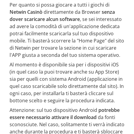
Per quanto si possa giocare a tutti i giochi di
Netwin Casinò
direttamente da Browser
senza
dover scaricare alcun software
, se sei interessato
ad avere la comodità di un'applicazione dedicata
potrai facilmente scaricarla sul tuo dispositivo
mobile. Ti basterà scorrere la "Home Page" del sito
di Netwin per trovare la sezione in cui scaricare
l'APP giusta a seconda del tuo sistema operativo.
Al momento è disponibile sia per i dispositivi iOS
(in quel caso la puoi trovare anche su App Store)
sia per quelli con sistema Android (applicazione in
quel caso scaricabile solo direttamente dal sito). In
ogni caso, per installarla ti basterà cliccare sul
bottone scelto e seguire la procedura indicata.
Attenzione: sul tuo dispositivo Android
potrebbe
essere necessario attivare il download
da fonti
sconosciute. Nel caso, solitamente ti verrà indicato
anche durante la procedura e ti basterà sbloccare