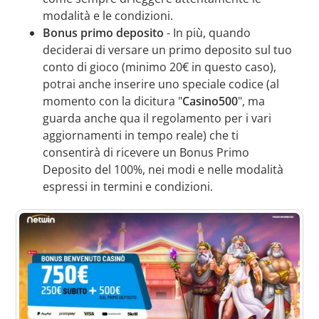
modalità e le condizioni.
Bonus primo deposito
- In più, quando
deciderai di versare un primo deposito sul tuo
conto di gioco (minimo 20€ in questo caso),
potrai anche inserire uno speciale codice (al
momento con la dicitura "
Casino500
", ma
guarda anche qua il regolamento per i vari
aggiornamenti in tempo reale) che ti
consentirà di ricevere un Bonus Primo
Deposito del 100%, nei modi e nelle modalità
espressi in termini e condizioni.