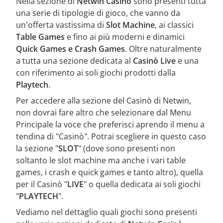
Nella sezione di
Netwin Casinò
sono presenti tutta
una serie di tipologie di gioco, che vanno da
un'offerta vastissima di
Slot Machine
, ai classici
Table Games
e fino ai più moderni e dinamici
Quick Games e Crash Games
. Oltre naturalmente
a tutta una sezione dedicata al
Casinò Live
e una
con riferimento ai soli giochi prodotti dalla
Playtech
.
Per accedere alla sezione del Casinò di Netwin,
non dovrai fare altro che selezionare dal Menu
Principale la voce che preferisci aprendo il menu a
tendina di "Casinò". Potrai scegliere in questo caso
la sezione "
SLOT
" (dove sono presenti non
soltanto le slot machine ma anche i vari table
games, i crash e quick games e tanto altro), quella
per il Casinò "
LIVE
" o quella dedicata ai soli giochi
"
PLAYTECH
".
Vediamo nel dettaglio quali giochi sono presenti