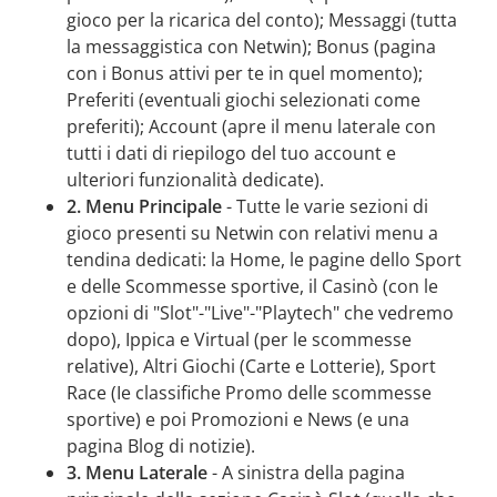
gioco per la ricarica del conto); Messaggi (tutta
la messaggistica con Netwin); Bonus (pagina
con i Bonus attivi per te in quel momento);
Preferiti (eventuali giochi selezionati come
preferiti); Account (apre il menu laterale con
tutti i dati di riepilogo del tuo account e
ulteriori funzionalità dedicate).
2. Menu Principale
- Tutte le varie sezioni di
gioco presenti su Netwin con relativi menu a
tendina dedicati: la Home, le pagine dello Sport
e delle Scommesse sportive, il Casinò (con le
opzioni di "Slot"-"Live"-"Playtech" che vedremo
dopo), Ippica e Virtual (per le scommesse
relative), Altri Giochi (Carte e Lotterie), Sport
Race (Ie classifiche Promo delle scommesse
sportive) e poi Promozioni e News (e una
pagina Blog di notizie).
3. Menu Laterale
- A sinistra della pagina