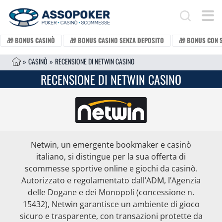
Vai al contenuto
Search for:
🎁 BONUS CASINÒ
🎁 BONUS CASINO SENZA DEPOSITO
🎁 BONUS CON 
»
CASINÒ
»
RECENSIONE DI NETWIN CASINO
RECENSIONE DI NETWIN CASINO
Netwin, un emergente bookmaker e casinò
italiano, si distingue per la sua offerta di
scommesse sportive online e giochi da casinò.
Autorizzato e regolamentato dall’ADM, l’Agenzia
delle Dogane e dei Monopoli (concessione n.
15432), Netwin garantisce un ambiente di gioco
sicuro e trasparente, con transazioni protette da