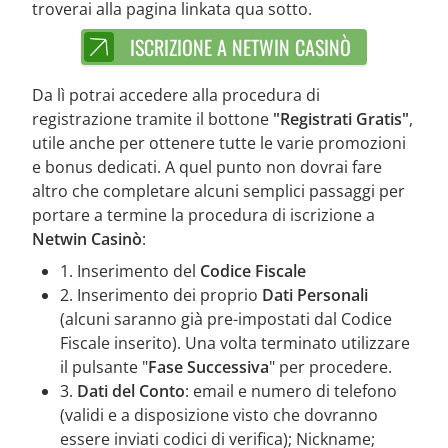
troverai alla pagina linkata qua sotto.
ISCRIZIONE A NETWIN CASINÒ
Da lì potrai accedere alla procedura di
registrazione tramite il bottone
"Registrati Gratis"
,
utile anche per ottenere tutte le varie promozioni
e bonus dedicati. A quel punto non dovrai fare
altro che completare alcuni semplici passaggi per
portare a termine la procedura di iscrizione a
Netwin Casinò
:
1. Inserimento del
Codice Fiscale
2. Inserimento dei proprio
Dati Personali
(alcuni saranno già pre-impostati dal Codice
Fiscale inserito). Una volta terminato utilizzare
il pulsante "
Fase Successiva
" per procedere.
3.
Dati del Conto
: email e numero di telefono
(validi e a disposizione visto che dovranno
essere inviati codici di verifica); Nickname;