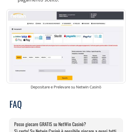
Depositare e Prelevare su Netwin Casinò
FAQ
Posso giocare GRATIS su NetWin Casinò?
Sì certo! Su Netwin Casinò è possibile giocare a quasi tutti