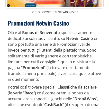
Bonus Benvenuto Netwin Casinò
Promozioni Netwin Casino
Oltre al
Bonus di Benvenuto
specificatamente
dedicato ai soli nuovi iscritti, su
Netwin Casinò
ci
sono poi tutta una serie di
Promozioni
valide
invece per tutti gli utenti della piattaforma. Sono
solitamente di vario genere e con tempistiche
limitate, per cui il consiglio è quello di visitare la
pagina "
Promozioni
" (la trovate direttamente
tramite il menu principale) e verificare quelle attive
in quel momento.
Potrai così trovare speciali
Classifiche da scalare
(le varie "
Race
") così come premi e bonus da
accumulare su specifici giochi nelle "
Drop&Wins
",
oltre che eventuali "
CashBack
" (il recupero di una