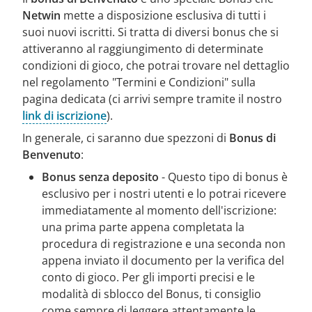
Netwin
mette a disposizione esclusiva di tutti i
suoi nuovi iscritti. Si tratta di diversi bonus che si
attiveranno al raggiungimento di determinate
condizioni di gioco, che potrai trovare nel dettaglio
nel regolamento "Termini e Condizioni" sulla
pagina dedicata (ci arrivi sempre tramite il nostro
link di iscrizione
).
In generale, ci saranno due spezzoni di
Bonus di
Benvenuto
:
Bonus senza deposito
- Questo tipo di bonus è
esclusivo per i nostri utenti e lo potrai ricevere
immediatamente al momento dell'iscrizione:
una prima parte appena completata la
procedura di registrazione e una seconda non
appena inviato il documento per la verifica del
conto di gioco. Per gli importi precisi e le
modalità di sblocco del Bonus, ti consiglio
come sempre di leggere attentamente le