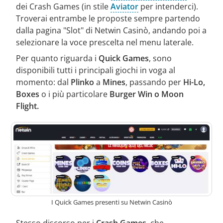
dei Crash Games (in stile
Aviator
per intenderci).
Troverai entrambe le proposte sempre partendo
dalla pagina "Slot" di Netwin Casinò, andando poi a
selezionare la voce prescelta nel menu laterale.
Per quanto riguarda i
Quick Games
, sono
disponibili tutti i principali giochi in voga al
momento: dal
Plinko
a
Mines
, passando per
Hi-Lo,
Boxes
o i più particolare
Burger Win o Moon
Flight.
I Quick Games presenti su Netwin Casinò
Stesso discorso per i
Crash Games,
che