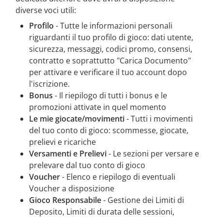
diverse voci utili:
Profilo
- Tutte le informazioni personali
riguardanti il tuo profilo di gioco: dati utente,
sicurezza, messaggi, codici promo, consensi,
contratto e soprattutto "Carica Documento"
per attivare e verificare il tuo account dopo
l'iscrizione.
Bonus
- Il riepilogo di tutti i bonus e le
promozioni attivate in quel momento
Le mie giocate/movimenti
- Tutti i movimenti
del tuo conto di gioco: scommesse, giocate,
prelievi e ricariche
Versamenti e Prelievi
- Le sezioni per versare e
prelevare dal tuo conto di gioco
Voucher
- Elenco e riepilogo di eventuali
Voucher a disposizione
Gioco Responsabile
- Gestione dei Limiti di
Deposito, Limiti di durata delle sessioni,