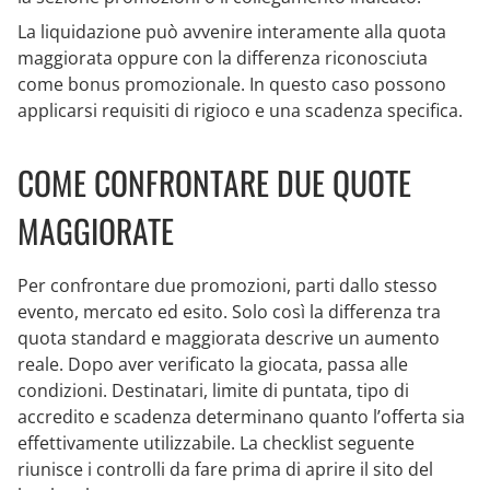
La liquidazione può avvenire interamente alla quota
maggiorata oppure con la differenza riconosciuta
come bonus promozionale. In questo caso possono
applicarsi requisiti di rigioco e una scadenza specifica.
COME CONFRONTARE DUE QUOTE
MAGGIORATE
Per confrontare due promozioni, parti dallo stesso
evento, mercato ed esito. Solo così la differenza tra
quota standard e maggiorata descrive un aumento
reale. Dopo aver verificato la giocata, passa alle
condizioni. Destinatari, limite di puntata, tipo di
accredito e scadenza determinano quanto l’offerta sia
effettivamente utilizzabile. La checklist seguente
riunisce i controlli da fare prima di aprire il sito del