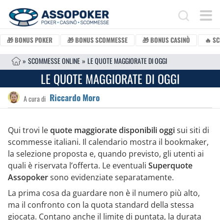
Vai al contenuto
Search for:
🎁 BONUS POKER
🎁 BONUS SCOMMESSE
🎁 BONUS CASINÒ
🔥 SC
»
SCOMMESSE ONLINE
»
LE QUOTE MAGGIORATE DI OGGI
LE QUOTE MAGGIORATE DI OGGI
Riccardo Moro
A cura di
Qui trovi le
quote maggiorate disponibili oggi
sui siti di
scommesse italiani. Il calendario mostra il bookmaker,
la selezione proposta e, quando previsto, gli utenti ai
quali è riservata l’offerta. Le eventuali
Superquote
Assopoker
sono evidenziate separatamente.
La prima cosa da guardare non è il numero più alto,
ma il confronto con la quota standard della stessa
giocata. Contano anche il limite di puntata, la durata