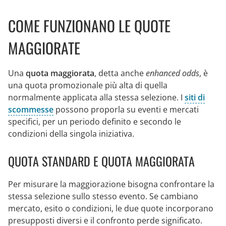
COME FUNZIONANO LE QUOTE
MAGGIORATE
Una
quota maggiorata
, detta anche
enhanced odds
, è
una quota promozionale più alta di quella
normalmente applicata alla stessa selezione. I
siti di
scommesse
possono proporla su eventi e mercati
specifici, per un periodo definito e secondo le
condizioni della singola iniziativa.
QUOTA STANDARD E QUOTA MAGGIORATA
Per misurare la maggiorazione bisogna confrontare la
stessa selezione sullo stesso evento. Se cambiano
mercato, esito o condizioni, le due quote incorporano
presupposti diversi e il confronto perde significato.