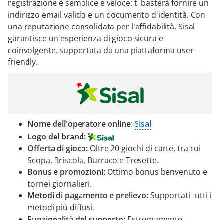
registrazione è semplice e veloce: ti basterà fornire un
indirizzo email valido e un documento d'identità. Con
una reputazione consolidata per l'affidabilità, Sisal
garantisce un'esperienza di gioco sicura e
coinvolgente, supportata da una piattaforma user-
friendly.
Nome dell'operatore
online
:
Sisal
Logo del brand:
Offerta di gioco:
Oltre 20 giochi di carte, tra cui
Scopa, Briscola, Burraco e Tresette.
Bonus e promozioni:
Ottimo bonus benvenuto e
tornei giornalieri.
Metodi di pagamento e prelievo:
Supportati tutti i
metodi più diffusi.
Funzionalità del supporto:
Estremamente