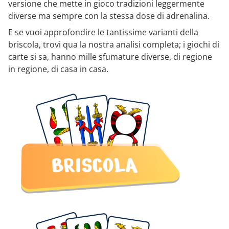
versione che mette in gioco tradizioni leggermente
diverse ma sempre con la stessa dose di adrenalina.
E se vuoi approfondire le tantissime varianti della
briscola, trovi qua la nostra analisi completa; i giochi di
carte si sa, hanno mille sfumature diverse, di regione
in regione, di casa in casa.