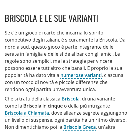
BRISCOLA E LE SUE VARIANTI
Se c’è un gioco di carte che incarna lo spirito
competitivo degli italiani, è sicuramente la Briscola. Da
nord a sud, questo gioco è parte integrante delle
serate in famiglia e delle sfide al bar con gli amici. Le
regole sono semplici, ma le strategie per vincere
possono essere tutt’altro che banali. E proprio la sua
popolarità ha dato vita a
numerose varianti
, ciascuna
con un tocco di novità e piccole differenze che
rendono ogni partita un’avventura unica.
Che si tratti della classica
Briscola
, di una variante
come la
Briscola in cinque
o della più intrigante
Briscola a Chiamata
, dove alleanze segrete aggiungono
un livello di suspense, ogni partita ha un ritmo diverso.
Non dimentichiamo poi la
Briscola Greca
, un'altra