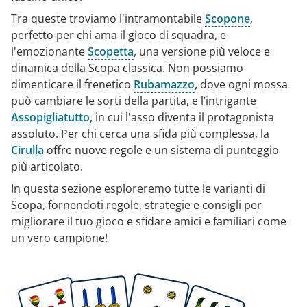
Tra queste troviamo l'intramontabile
Scopone
,
perfetto per chi ama il gioco di squadra, e
l'emozionante
Scopetta
, una versione più veloce e
dinamica della Scopa classica. Non possiamo
dimenticare il frenetico
Rubamazzo
, dove ogni mossa
può cambiare le sorti della partita, e l’intrigante
Assopigliatutto
, in cui l'asso diventa il protagonista
assoluto. Per chi cerca una sfida più complessa, la
Cirulla
offre nuove regole e un sistema di punteggio
più articolato.
In questa sezione esploreremo tutte le varianti di
Scopa, fornendoti regole, strategie e consigli per
migliorare il tuo gioco e sfidare amici e familiari come
un vero campione!