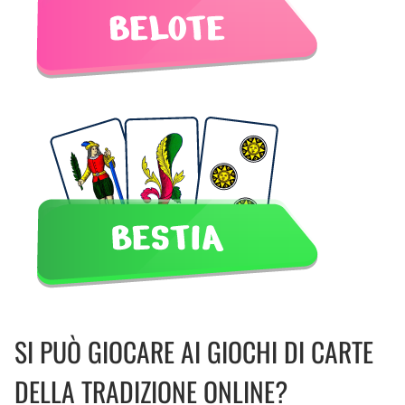
SI PUÒ GIOCARE AI GIOCHI DI CARTE
DELLA TRADIZIONE ONLINE?