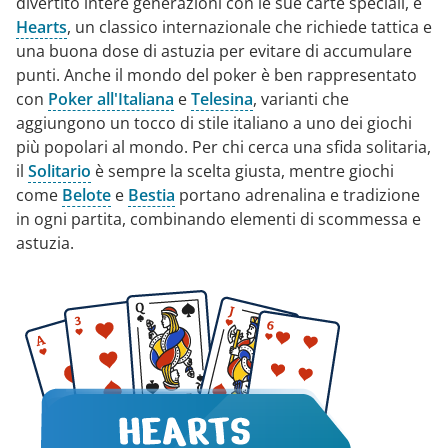
divertito intere generazioni con le sue carte speciali, e
Hearts
, un classico internazionale che richiede tattica e
una buona dose di astuzia per evitare di accumulare
punti. Anche il mondo del poker è ben rappresentato
con
Poker all'Italiana
e
Telesina
, varianti che
aggiungono un tocco di stile italiano a uno dei giochi
più popolari al mondo. Per chi cerca una sfida solitaria,
il
Solitario
è sempre la scelta giusta, mentre giochi
come
Belote
e
Bestia
portano adrenalina e tradizione
in ogni partita, combinando elementi di scommessa e
astuzia.