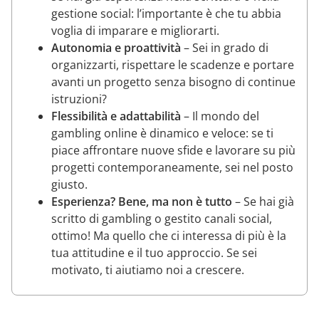
gestione social: l’importante è che tu abbia
voglia di imparare e migliorarti.
Autonomia e proattività
– Sei in grado di
organizzarti, rispettare le scadenze e portare
avanti un progetto senza bisogno di continue
istruzioni?
Flessibilità e adattabilità
– Il mondo del
gambling online è dinamico e veloce: se ti
piace affrontare nuove sfide e lavorare su più
progetti contemporaneamente, sei nel posto
giusto.
Esperienza? Bene, ma non è tutto
– Se hai già
scritto di gambling o gestito canali social,
ottimo! Ma quello che ci interessa di più è la
tua attitudine e il tuo approccio. Se sei
motivato, ti aiutiamo noi a crescere.