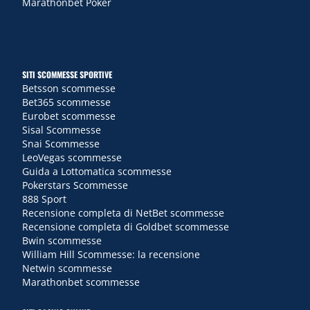
Marathonbet Poker
SITI SCOMMESSE SPORTIVE
Betsson scommesse
Bet365 scommesse
Eurobet scommesse
Sisal Scommesse
Snai Scommesse
LeoVegas scommesse
Guida a Lottomatica scommesse
Pokerstars Scommesse
888 Sport
Recensione completa di NetBet scommesse
Recensione completa di Goldbet scommesse
Bwin scommesse
William Hill Scommesse: la recensione
Netwin scommesse
Marathonbet scommesse