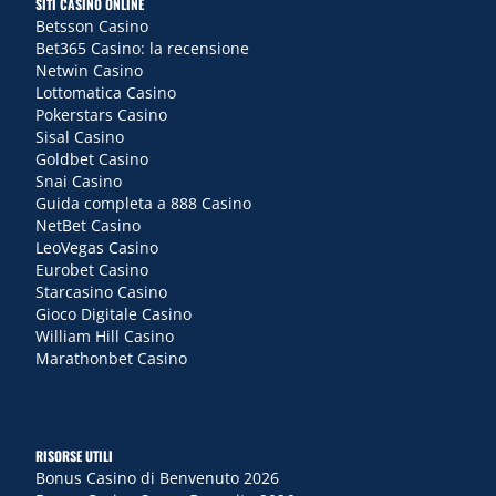
SITI CASINO ONLINE
Betsson Casino
Bet365 Casino: la recensione
Netwin Casino
Lottomatica Casino
Pokerstars Casino
Sisal Casino
Goldbet Casino
Snai Casino
Guida completa a 888 Casino
NetBet Casino
LeoVegas Casino
Eurobet Casino
Starcasino Casino
Gioco Digitale Casino
William Hill Casino
Marathonbet Casino
RISORSE UTILI
Bonus Casino di Benvenuto 2026