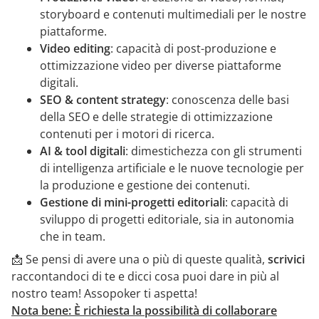
storyboard e contenuti multimediali per le nostre
piattaforme.
Video editing
: capacità di post-produzione e
ottimizzazione video per diverse piattaforme
digitali.
SEO & content strategy
: conoscenza delle basi
della SEO e delle strategie di ottimizzazione
contenuti per i motori di ricerca.
AI & tool digitali
: dimestichezza con gli strumenti
di intelligenza artificiale e le nuove tecnologie per
la produzione e gestione dei contenuti.
Gestione di mini-progetti editoriali
: capacità di
sviluppo di progetti editoriale, sia in autonomia
che in team.
📩 Se pensi di avere una o più di queste qualità,
scrivici
raccontandoci di te e dicci cosa puoi dare in più al
nostro team! Assopoker ti aspetta!
Nota bene: È richiesta la possibilità di collaborare