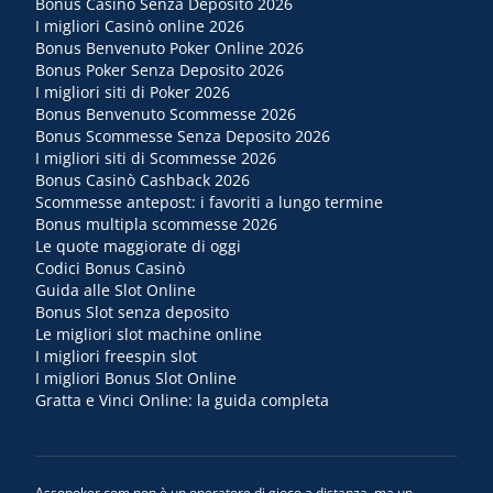
Bonus Casino Senza Deposito 2026
I migliori Casinò online 2026
Bonus Benvenuto Poker Online 2026
Bonus Poker Senza Deposito 2026
I migliori siti di Poker 2026
Bonus Benvenuto Scommesse 2026
Bonus Scommesse Senza Deposito 2026
I migliori siti di Scommesse 2026
Bonus Casinò Cashback 2026
Scommesse antepost: i favoriti a lungo termine
Bonus multipla scommesse 2026
Le quote maggiorate di oggi
Codici Bonus Casinò
Guida alle Slot Online
Bonus Slot senza deposito
Le migliori slot machine online
I migliori freespin slot
I migliori Bonus Slot Online
Gratta e Vinci Online: la guida completa
Assopoker.com non è un operatore di gioco a distanza, ma un