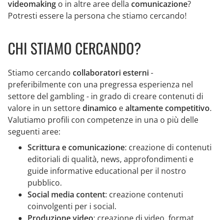
videomaking
o in altre aree della
comunicazione
?
Potresti essere la persona che stiamo cercando!
CHI STIAMO CERCANDO?
Stiamo cercando
collaboratori esterni
-
preferibilmente con una pregressa esperienza nel
settore del gambling - in grado di creare contenuti di
valore in un settore
dinamico
e
altamente competitivo
.
Valutiamo profili con competenze in una o più delle
seguenti aree:
Scrittura e comunicazione
: creazione di contenuti
editoriali di qualità, news, approfondimenti e
guide informative educational per il nostro
pubblico.
Social media content
: creazione contenuti
coinvolgenti per i social.
Produzione video
: creazione di video, format,