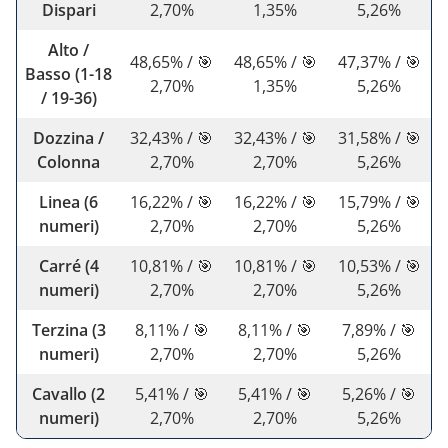
Dispari
2,70%
1,35%
5,26%
Alto /
48,65% / 🎯
48,65% / 🎯
47,37% / 🎯
Basso (1-18
2,70%
1,35%
5,26%
/ 19-36)
Dozzina /
32,43% / 🎯
32,43% / 🎯
31,58% / 🎯
Colonna
2,70%
2,70%
5,26%
Linea (6
16,22% / 🎯
16,22% / 🎯
15,79% / 🎯
numeri)
2,70%
2,70%
5,26%
Carré (4
10,81% / 🎯
10,81% / 🎯
10,53% / 🎯
numeri)
2,70%
2,70%
5,26%
Terzina (3
8,11% / 🎯
8,11% / 🎯
7,89% / 🎯
numeri)
2,70%
2,70%
5,26%
Cavallo (2
5,41% / 🎯
5,41% / 🎯
5,26% / 🎯
numeri)
2,70%
2,70%
5,26%