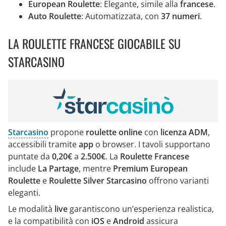
European Roulette
: Elegante, simile alla
francese
.
Auto Roulette
: Automatizzata, con
37 numeri
.
LA ROULETTE FRANCESE GIOCABILE SU
STARCASINO
Starcasino
propone
roulette online
con
licenza ADM
,
accessibili tramite
app
o browser. I tavoli supportano
puntate da
0,20€
a
2.500€
. La
Roulette Francese
include
La Partage
, mentre
Premium European
Roulette
e
Roulette Silver Starcasino
offrono varianti
eleganti.
Le modalità
live
garantiscono un’esperienza realistica,
e la compatibilità con
iOS
e
Android
assicura