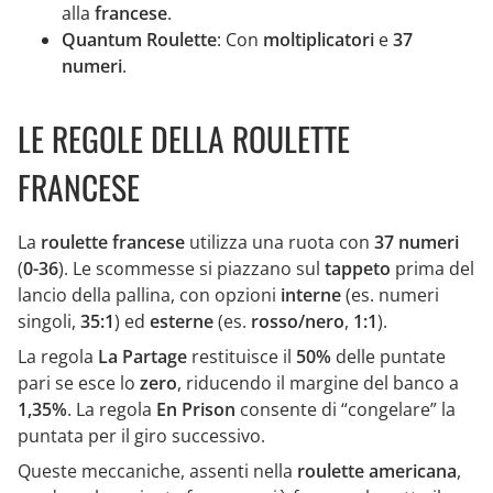
alla
francese
.
Quantum Roulette
: Con
moltiplicatori
e
37
numeri
.
LE REGOLE DELLA ROULETTE
FRANCESE
La
roulette francese
utilizza una ruota con
37 numeri
(
0-36
). Le scommesse si piazzano sul
tappeto
prima del
lancio della pallina, con opzioni
interne
(es. numeri
singoli,
35:1
) ed
esterne
(es.
rosso/nero
,
1:1
).
La regola
La Partage
restituisce il
50%
delle puntate
pari se esce lo
zero
, riducendo il margine del banco a
1,35%
. La regola
En Prison
consente di “congelare” la
puntata per il giro successivo.
Queste meccaniche, assenti nella
roulette americana
,