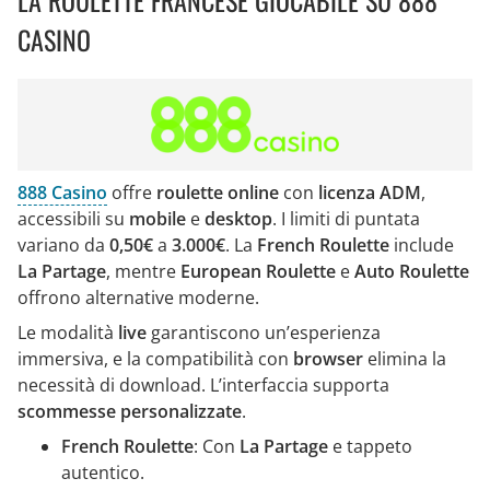
CASINO
888 Casino
offre
roulette online
con
licenza ADM
,
accessibili su
mobile
e
desktop
. I limiti di puntata
variano da
0,50€
a
3.000€
. La
French Roulette
include
La Partage
, mentre
European Roulette
e
Auto Roulette
offrono alternative moderne.
Le modalità
live
garantiscono un’esperienza
immersiva, e la compatibilità con
browser
elimina la
necessità di download. L’interfaccia supporta
scommesse personalizzate
.
French Roulette
: Con
La Partage
e tappeto
autentico.