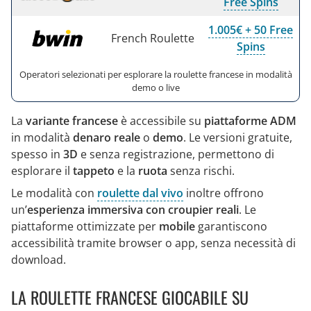
Free Spins
1.005€ + 50 Free
French Roulette
Spins
Operatori selezionati per esplorare la roulette francese in modalità
demo o live
La
variante francese
è accessibile su
piattaforme ADM
in modalità
denaro reale
o
demo
. Le versioni gratuite,
spesso in
3D
e senza registrazione, permettono di
esplorare il
tappeto
e la
ruota
senza rischi.
Le modalità con
roulette dal vivo
inoltre offrono
un’
esperienza immersiva con croupier reali
. Le
piattaforme ottimizzate per
mobile
garantiscono
accessibilità tramite browser o app, senza necessità di
download.
LA ROULETTE FRANCESE GIOCABILE SU