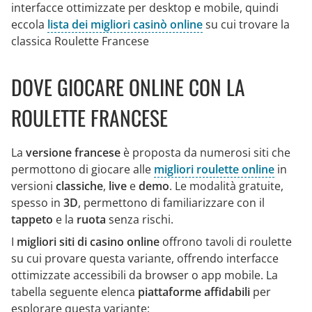
interfacce ottimizzate per desktop e mobile, quindi
eccola
lista dei migliori casinò online
su cui trovare la
classica Roulette Francese
DOVE GIOCARE ONLINE CON LA
ROULETTE FRANCESE
La
versione francese
è proposta da numerosi siti che
permottono di giocare alle
migliori roulette online
in
versioni
classiche
,
live
e
demo
. Le modalità gratuite,
spesso in
3D
, permettono di familiarizzare con il
tappeto
e la
ruota
senza rischi.
I
migliori siti di casino online
offrono tavoli di roulette
su cui provare questa variante, offrendo interfacce
ottimizzate accessibili da browser o app mobile. La
tabella seguente elenca
piattaforme affidabili
per
esplorare questa variante: