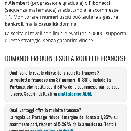
d’Alembert
(progressione graduale) o
Fibonacci
(sequenza matematica) si adattano alle scommesse
1:1
. Monitorare i
numeri
usciti può aiutare a gestire il
bankroll
, ma la
casualità
domina.
La scelta di tavoli con limiti elevati (es.
5.000€
) supporta
queste strategie, senza garantire vincite.
DOMANDE FREQUENTI SULLA ROULETTE FRANCESE
Quali sono le regole chiave della roulette francese?
La
roulette francese
usa
37 numeri
(
0-36
) e include
La
Partage
, che restituisce il
50%
delle scommesse pari se esce
lo
zero
. Scopri i dettagli su
piattaforme ADM
.
Quali vantaggi offre la roulette francese?
La regola
La Partage
riduce il margine del banco a
1,35%
su
scommesse pari, rispetto al
5,26%
della
americana
. Testa i
vantaggi su
casinò online affidabili
.