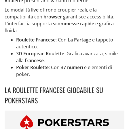
Roulette
presentano varianti moderne.
Le modalità
live
offrono croupier reali, e la
compatibilità con
browser
garantisce accessibilità.
L’interfaccia supporta
scommesse rapide
e grafica
fluida.
Roulette Francese
: Con
La Partage
e tappeto
autentico.
3D European Roulette
: Grafica avanzata, simile
alla
francese
.
Poker Roulette
: Con
37 numeri
e elementi di
poker.
LA ROULETTE FRANCESE GIOCABILE SU
POKERSTARS