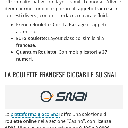
offrono alternative con layout simili. Le modalità
live
e
demo
permettono di esplorare il
tappeto francese
in
contesti diversi, con un’interfaccia chiara e fluida.
French Roulette
: Con
La Partage
e tappeto
autentico.
Euro Roulette
: Layout classico, simile alla
francese
.
Quantum Roulette
: Con
moltiplicatori
e
37
numeri
.
LA ROULETTE FRANCESE GIOCABILE SU SNAI
La
piattaforma gioco Snai
offre una selezione di
roulette online
nella sezione “Casino”, con
licenza
ADM
. I limiti di puntata variano da
0,10€
a
3.000€
,