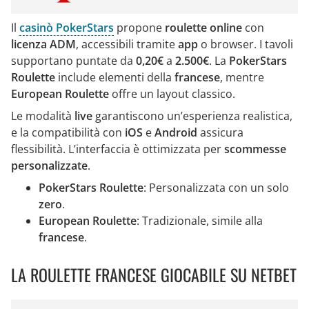
Il
casinò PokerStars
propone
roulette online
con
licenza ADM
, accessibili tramite
app
o browser. I tavoli
supportano puntate da
0,20€
a
2.500€
. La
PokerStars
Roulette
include elementi della
francese
, mentre
European Roulette
offre un layout classico.
Le modalità
live
garantiscono un’esperienza realistica,
e la compatibilità con
iOS
e
Android
assicura
flessibilità. L’interfaccia è ottimizzata per
scommesse
personalizzate
.
PokerStars Roulette
: Personalizzata con un solo
zero
.
European Roulette
: Tradizionale, simile alla
francese
.
LA ROULETTE FRANCESE GIOCABILE SU NETBET