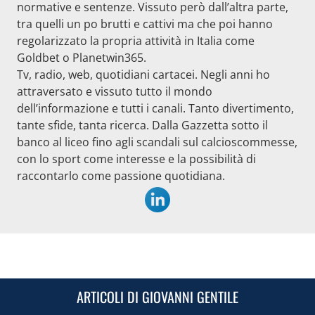
normative e sentenze. Vissuto però dall’altra parte,
tra quelli un po brutti e cattivi ma che poi hanno
regolarizzato la propria attività in Italia come
Goldbet o Planetwin365.
Tv, radio, web, quotidiani cartacei. Negli anni ho
attraversato e vissuto tutto il mondo
dell’informazione e tutti i canali. Tanto divertimento,
tante sfide, tanta ricerca. Dalla Gazzetta sotto il
banco al liceo fino agli scandali sul calcioscommesse,
con lo sport come interesse e la possibilità di
raccontarlo come passione quotidiana.
ARTICOLI DI GIOVANNI GENTILE