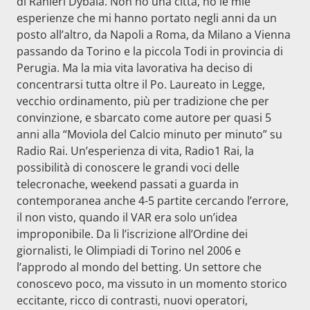
di Ranieri Dybala. Non ho una città, ho le mie
esperienze che mi hanno portato negli anni da un
posto all’altro, da Napoli a Roma, da Milano a Vienna
passando da Torino e la piccola Todi in provincia di
Perugia. Ma la mia vita lavorativa ha deciso di
concentrarsi tutta oltre il Po. Laureato in Legge,
vecchio ordinamento, più per tradizione che per
convinzione, e sbarcato come autore per quasi 5
anni alla “Moviola del Calcio minuto per minuto” su
Radio Rai. Un’esperienza di vita, Radio1 Rai, la
possibilità di conoscere le grandi voci delle
telecronache, weekend passati a guarda in
contemporanea anche 4-5 partite cercando l’errore,
il non visto, quando il VAR era solo un’idea
improponibile. Da li l’iscrizione all’Ordine dei
giornalisti, le Olimpiadi di Torino nel 2006 e
l’approdo al mondo del betting. Un settore che
conoscevo poco, ma vissuto in un momento storico
eccitante, ricco di contrasti, nuovi operatori,