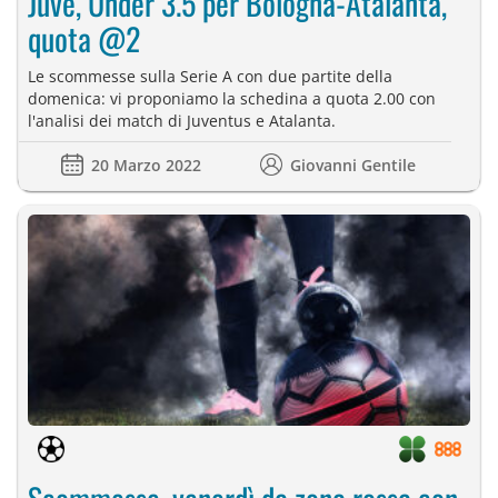
Juve, Under 3.5 per Bologna-Atalanta,
quota @2
Le scommesse sulla Serie A con due partite della
domenica: vi proponiamo la schedina a quota 2.00 con
l'analisi dei match di Juventus e Atalanta.
20 Marzo 2022
Giovanni Gentile