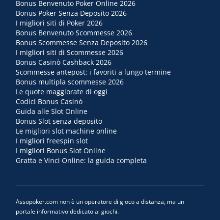
Bonus Benvenuto Poker Online 2026
Bonus Poker Senza Deposito 2026
I migliori siti di Poker 2026
Bonus Benvenuto Scommesse 2026
Bonus Scommesse Senza Deposito 2026
I migliori siti di Scommesse 2026
Bonus Casinò Cashback 2026
Scommesse antepost: i favoriti a lungo termine
Bonus multipla scommesse 2026
Le quote maggiorate di oggi
Codici Bonus Casinò
Guida alle Slot Online
Bonus Slot senza deposito
Le migliori slot machine online
I migliori freespin slot
I migliori Bonus Slot Online
Gratta e Vinci Online: la guida completa
Assopoker.com non è un operatore di gioco a distanza, ma un
portale informativo dedicato ai giochi.