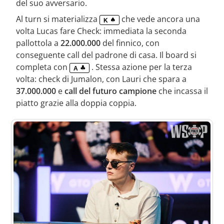
del suo avversario.
Al turn si materializza
che vede ancora una
K
volta Lucas fare Check: immediata la seconda
pallottola a
22.000.000
del finnico, con
conseguente call del padrone di casa. Il board si
completa con
. Stessa azione per la terza
A
volta: check di Jumalon, con Lauri che spara a
37.000.000
e
call del futuro campione
che incassa il
piatto grazie alla doppia coppia.