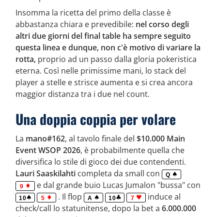
Insomma la ricetta del primo della classe è
abbastanza chiara e prevedibile:
nel corso degli
altri due giorni del final table ha sempre seguito
questa linea e dunque, non c'è motivo di variare la
rotta,
proprio ad un passo dalla gloria pokeristica
eterna. Così nelle primissime mani, lo stack del
player a stelle e strisce aumenta e si crea ancora
maggior distanza tra i due nel count.
Una doppia coppia per volare
La
mano#162
, al tavolo finale del
$10.000 Main
Event WSOP 2026
, è probabilmente quella che
diversifica lo stile di gioco dei due contendenti.
Lauri Saaskilahti
completa da small con
Q
e dal grande buio Lucas Jumalon "bussa" con
9
. Il flop
induce al
10
5
A
10
7
check/call lo statunitense, dopo la bet a
6.000.000