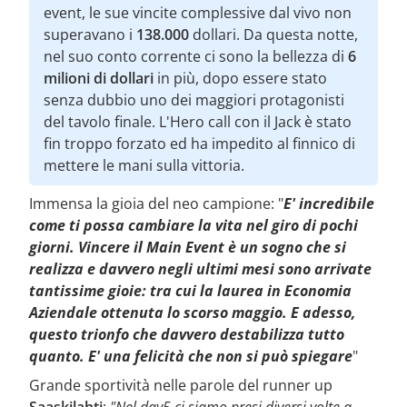
event, le sue vincite complessive dal vivo non
superavano i
138.000
dollari. Da questa notte,
nel suo conto corrente ci sono la bellezza di
6
milioni di dollari
in più, dopo essere stato
senza dubbio uno dei maggiori protagonisti
del tavolo finale. L'Hero call con il Jack è stato
fin troppo forzato ed ha impedito al finnico di
mettere le mani sulla vittoria.
Immensa la gioia del neo campione: "
E' incredibile
come ti possa cambiare la vita nel giro di pochi
giorni. Vincere il Main Event è un sogno che si
realizza e davvero negli ultimi mesi sono arrivate
tantissime gioie: tra cui la laurea in Economia
Aziendale ottenuta lo scorso maggio. E adesso,
questo trionfo che davvero destabilizza tutto
quanto. E' una felicità che non si può spiegare
"
Grande sportività nelle parole del runner up