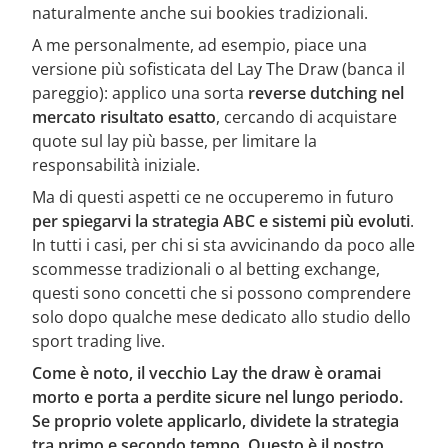
naturalmente anche sui bookies tradizionali.
A me personalmente, ad esempio, piace una
versione più sofisticata del Lay The Draw (banca il
pareggio): applico una sorta
reverse dutching
nel
mercato risultato esatto
, cercando di acquistare
quote sul lay più basse, per limitare la
responsabilità iniziale.
Ma di questi aspetti ce ne occuperemo in futuro
per spiegarvi la strategia ABC e sistemi più evoluti
.
In tutti i casi, per chi si sta avvicinando da poco alle
scommesse tradizionali o al betting exchange,
questi sono concetti che si possono comprendere
solo dopo qualche mese dedicato allo studio dello
sport trading live.
Come è noto, il vecchio Lay the draw è oramai
morto e porta a perdite sicure nel lungo periodo.
Se proprio volete applicarlo, dividete la strategia
tra primo e secondo tempo. Questo è il nostro