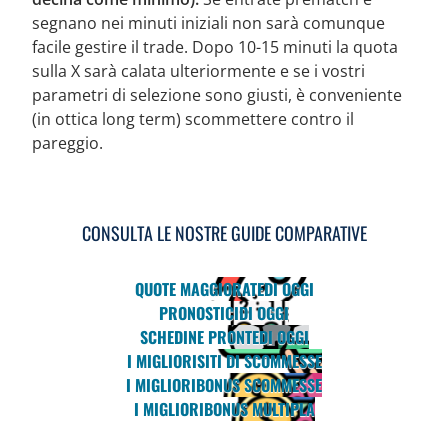
segnano nei minuti iniziali non sarà comunque
facile gestire il trade. Dopo 10-15 minuti la quota
sulla X sarà calata ulteriormente e se i vostri
parametri di selezione sono giusti, è conveniente
(in ottica long term) scommettere contro il
pareggio.
CONSULTA LE NOSTRE GUIDE COMPARATIVE
QUOTE MAGGIORATE
DI OGGI
PRONOSTICI
DI OGGI
SCHEDINE PRONTE
DI OGGI
I MIGLIORI
SITI DI SCOMMESSE
I MIGLIORI
BONUS SCOMMESSE
I MIGLIORI
BONUS MULTIPLA