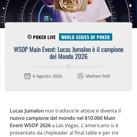
POKER LIVE
WORLD SERIES OF POKER
WSOP Main Event: Lucas Jumalon è il campione
del Mondo 2026
6 Agosto 2026
Matteo Felli
Lucas Jumalon
non tradisce le attese e diventa il
nuovo campione del mondo nel $10.000 Main
Event WSOP 2026
a Las Vegas. L'americano si è
presentato da chipleader al final table e per tre