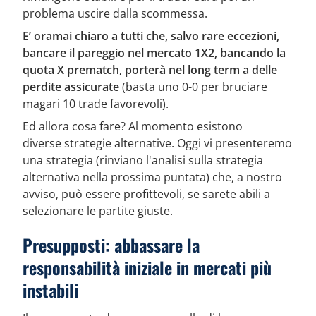
problema uscire dalla scommessa.
E’ oramai chiaro a tutti che, salvo rare eccezioni,
bancare il pareggio nel mercato 1X2, bancando la
quota X prematch, porterà nel long term a delle
perdite assicurate
(basta uno 0-0 per bruciare
magari 10 trade favorevoli).
Ed allora cosa fare? Al momento esistono
diverse strategie alternative. Oggi vi presenteremo
una strategia (rinviano l'analisi sulla strategia
alternativa nella prossima puntata) che, a nostro
avviso, può essere profittevoli, se sarete abili a
selezionare le partite giuste.
Presupposti: abbassare la
responsabilità iniziale in mercati più
instabili