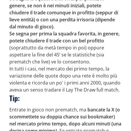
genere, se non è nei minuti iniziali, potete
chiudere il trade comunque in profitto (seppur di
lieve entità) o con una perdita irrisoria (dipende
dal minuto di gioco).
Se segna per prima la squadra favorita, in genere,
potete chiudere il trade con un bel profitto
(soprattutto da metà tempo in poi) oppure
aspettare la fine del 45’ se le statistiche (sia
prematch che live) ve lo consentono.
In tutti i casi, nel mercato dei primo tempo, la
variazione delle quote dopo una rete è molto più
violenta e ricorda un po' i primi anni 2000, quando
aveva un senso tradare il Lay The Draw full match.
Tip:
Entrate in gioco non prematch, ma
bancate la X (o
scommettete su doppia chance sui bookmaker)
nel mercato primo tempo, dopo alcuni minuti (una
decina come minimo).
Se entrate prematch e