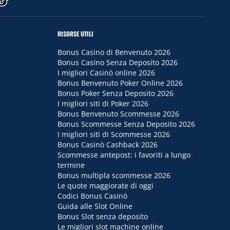
RISORSE UTILI
Bonus Casino di Benvenuto 2026
Bonus Casino Senza Deposito 2026
I migliori Casinò online 2026
Bonus Benvenuto Poker Online 2026
Bonus Poker Senza Deposito 2026
I migliori siti di Poker 2026
Bonus Benvenuto Scommesse 2026
Bonus Scommesse Senza Deposito 2026
I migliori siti di Scommesse 2026
Bonus Casinò Cashback 2026
Scommesse antepost: i favoriti a lungo
termine
Bonus multipla scommesse 2026
Le quote maggiorate di oggi
Codici Bonus Casinò
Guida alle Slot Online
Bonus Slot senza deposito
Le migliori slot machine online