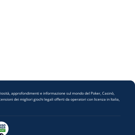
, curiosità, approfondimenti e informazione sul mondo del Poker, Casinò,
sioni dei migliori giochi legali offerti da operatori con licenza in Italia,