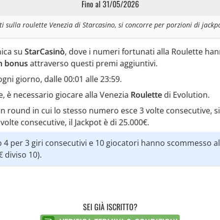
Fino al 31/05/2026
i sulla roulette Venezia di Starcasino, si concorre per porzioni di jack
nica su
StarCasinò
, dove i numeri fortunati alla Roulette ha
in bonus
attraverso questi premi aggiuntivi.
ni giorno, dalle 00:01 alle 23:59.
, è necessario giocare alla Venezia
Roulette
di Evolution.
 round in cui lo stesso numero esce 3 volte consecutive, si
 volte consecutive, il Jackpot è di 25.000€.
o 4 per 3 giri consecutivi e 10 giocatori hanno scommesso al
 diviso 10).
SEI GIÀ ISCRITTO?