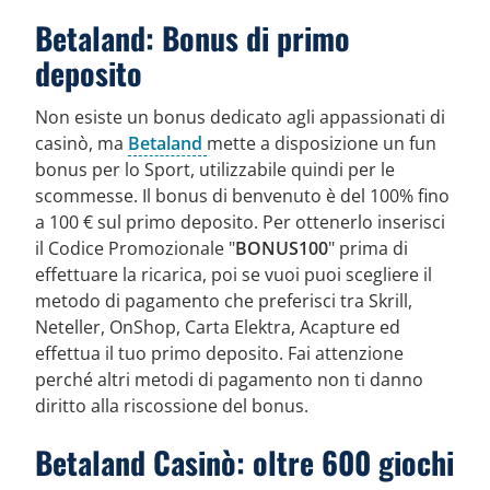
Betaland: Bonus di primo
deposito
Non esiste un bonus dedicato agli appassionati di
casinò, ma
Betaland
mette a disposizione un fun
bonus per lo Sport, utilizzabile quindi per le
scommesse. Il bonus di benvenuto è del 100% fino
a 100 € sul primo deposito. Per ottenerlo inserisci
il Codice Promozionale "
BONUS100
" prima di
effettuare la ricarica, poi se vuoi puoi scegliere il
metodo di pagamento che preferisci tra Skrill,
Neteller, OnShop, Carta Elektra, Acapture ed
effettua il tuo primo deposito. Fai attenzione
perché altri metodi di pagamento non ti danno
diritto alla riscossione del bonus.
Betaland Casinò: oltre 600 giochi