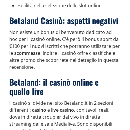
Facilità nella selezione delle slot online
Betaland Casinò: aspetti negativi
Non esiste un bonus di benvenuto dedicato ad
hoc per il casinò online. C'è però il bonus sport da
€100 per i nuovi iscritti che potranno utilizzare per
le
scommesse
. Inoltre il casinò offre classifiche e
altre promo che scoprirete nel dettaglio in questa
recensione.
Betaland: il casinò online e
quello live
Il casinò si divide nel sito Betaland.it in 2 sezioni
differenti:
casino
e
live casino
, con tavoli reali,
dove in diretta croupier dal vivo in diretta
streaming dalle sale Medialive. Sono disponibili