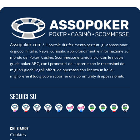
Assopoker.com
è il portale di riferimento per tutti gli appassionati
di gioco in Italia. News, curiosità, approfondimenti e informazione sul
mondo del Poker, Casinò, Scommesse e tanto altro. Con le nostre
guide poker ABC, con i pronostici dei tipster e con le recensioni dei
migliori giochi legali offerti da operatori con licenza in Italia,
migliorerai il tuo gioco e scoprirai una community di appassionati.
SEGUICI SU
CHI SIAMO?
Cookies