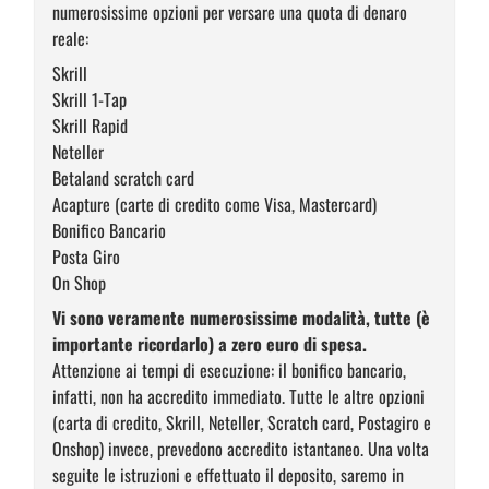
numerosissime opzioni per versare una quota di denaro
reale:
Skrill
Skrill 1-Tap
Skrill Rapid
Neteller
Betaland scratch card
Acapture (carte di credito come Visa, Mastercard)
Bonifico Bancario
Posta Giro
On Shop
Vi sono veramente numerosissime modalità, tutte (è
importante ricordarlo) a zero euro di spesa.
Attenzione ai tempi di esecuzione: il bonifico bancario,
infatti, non ha accredito immediato. Tutte le altre opzioni
(carta di credito, Skrill, Neteller, Scratch card, Postagiro e
Onshop) invece, prevedono accredito istantaneo. Una volta
seguite le istruzioni e effettuato il deposito, saremo in