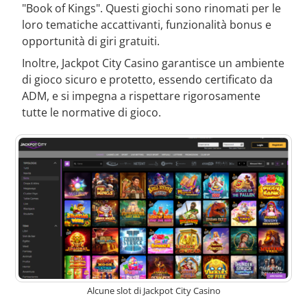
"Book of Kings". Questi giochi sono rinomati per le
loro tematiche accattivanti, funzionalità bonus e
opportunità di giri gratuiti.
Inoltre, Jackpot City Casino garantisce un ambiente
di gioco sicuro e protetto, essendo certificato da
ADM, e si impegna a rispettare rigorosamente
tutte le normative di gioco.
Alcune slot di Jackpot City Casino