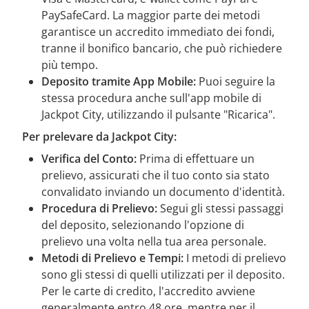
PaySafeCard. La maggior parte dei metodi
garantisce un accredito immediato dei fondi,
tranne il bonifico bancario, che può richiedere
più tempo.
Deposito tramite App Mobile:
Puoi seguire la
stessa procedura anche sull'app mobile di
Jackpot City, utilizzando il pulsante "Ricarica".
Per prelevare da Jackpot City:
Verifica del Conto:
Prima di effettuare un
prelievo, assicurati che il tuo conto sia stato
convalidato inviando un documento d'identità.
Procedura di Prelievo:
Segui gli stessi passaggi
del deposito, selezionando l'opzione di
prelievo una volta nella tua area personale.
Metodi di Prelievo e Tempi:
I metodi di prelievo
sono gli stessi di quelli utilizzati per il deposito.
Per le carte di credito, l'accredito avviene
generalmente entro 48 ore, mentre per il