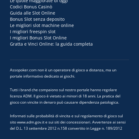
Le quote maggiorate di oggi
Codici Bonus Casinò
Guida alle Slot Online
Bonus Slot senza deposito
Le migliori slot machine online
I migliori freespin slot
I migliori Bonus Slot Online
Gratta e Vinci Online: la guida completa
Assopoker.com non è un operatore di gioco a distanza, ma un
portale informativo dedicato ai giochi.
Tutti i brand che compaiono sul nostro portale hanno regolare
licenza ADM. Il gioco è vietato ai minori di 18 anni. La pratica del
gioco con vincite in denaro può causare dipendenza patologica.
Informati sulle probabilità di vincita e sul regolamento di gioco sul
sito www.adm.gov.it e sui siti dei concessionari. Avvertenze ai sensi
del D.L. 13 settembre 2012 n.158 convertito in Legge n. 189/2012