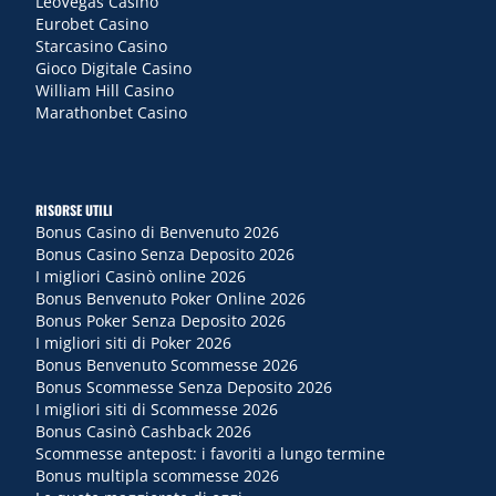
LeoVegas Casino
Eurobet Casino
Starcasino Casino
Gioco Digitale Casino
William Hill Casino
Marathonbet Casino
RISORSE UTILI
Bonus Casino di Benvenuto 2026
Bonus Casino Senza Deposito 2026
I migliori Casinò online 2026
Bonus Benvenuto Poker Online 2026
Bonus Poker Senza Deposito 2026
I migliori siti di Poker 2026
Bonus Benvenuto Scommesse 2026
Bonus Scommesse Senza Deposito 2026
I migliori siti di Scommesse 2026
Bonus Casinò Cashback 2026
Scommesse antepost: i favoriti a lungo termine
Bonus multipla scommesse 2026