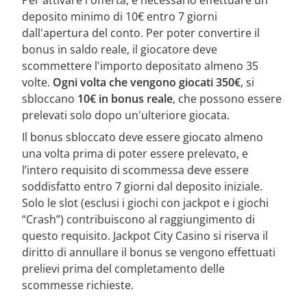
deposito minimo di 10€ entro 7 giorni
dall'apertura del conto. Per poter convertire il
bonus in saldo reale, il giocatore deve
scommettere l'importo depositato almeno 35
volte.
Ogni volta che vengono giocati 350€
, si
sbloccano
10€ in bonus reale
, che possono essere
prelevati solo dopo un'ulteriore giocata.
Il bonus sbloccato deve essere giocato almeno
una volta prima di poter essere prelevato, e
l’intero requisito di scommessa deve essere
soddisfatto entro 7 giorni dal deposito iniziale.
Solo le slot (esclusi i giochi con jackpot e i giochi
“Crash”) contribuiscono al raggiungimento di
questo requisito. Jackpot City Casino si riserva il
diritto di annullare il bonus se vengono effettuati
prelievi prima del completamento delle
scommesse richieste.