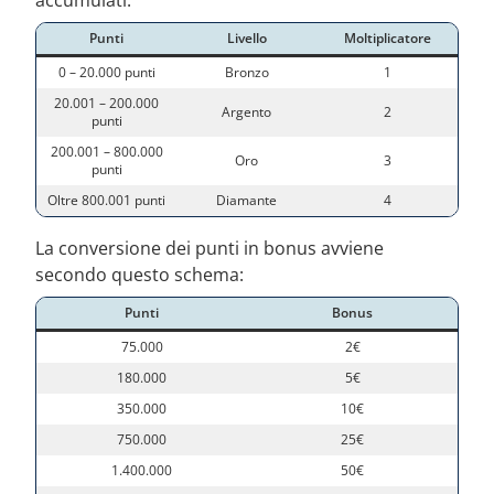
Punti
Livello
Moltiplicatore
0 – 20.000 punti
Bronzo
1
20.001 – 200.000
Argento
2
punti
200.001 – 800.000
Oro
3
punti
Oltre 800.001 punti
Diamante
4
La conversione dei punti in bonus avviene
secondo questo schema:
Punti
Bonus
75.000
2€
180.000
5€
350.000
10€
750.000
25€
1.400.000
50€