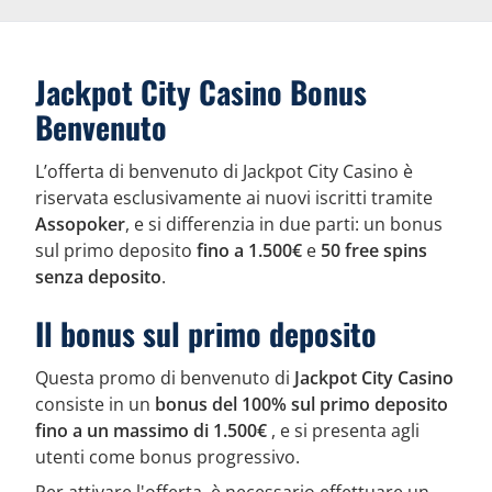
Jackpot City Casino Bonus
Benvenuto
L’offerta di benvenuto di Jackpot City Casino è
riservata esclusivamente ai nuovi iscritti tramite
Assopoker
, e si differenzia in due parti: un bonus
sul primo deposito
fino a 1.500€
e
50 free spins
senza deposito
.
Il bonus sul primo deposito
Questa promo di benvenuto di
Jackpot City Casino
consiste in un
bonus del 100% sul primo deposito
fino a un massimo di 1.500€
, e si presenta agli
utenti come bonus progressivo.
Per attivare l'offerta, è necessario effettuare un