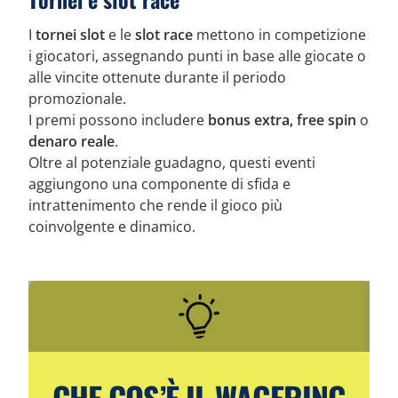
I
tornei slot
e le
slot race
mettono in competizione
i giocatori, assegnando punti in base alle giocate o
alle vincite ottenute durante il periodo
promozionale.
I premi possono includere
bonus extra, free spin
o
denaro reale
.
Oltre al potenziale guadagno, questi eventi
aggiungono una componente di sfida e
intrattenimento che rende il gioco più
coinvolgente e dinamico.
CHE COS’È IL WAGERING