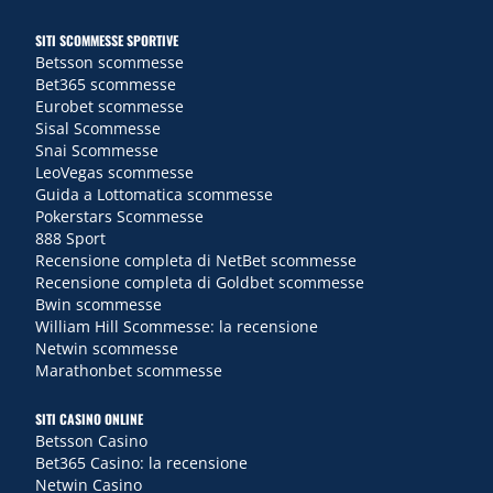
SITI SCOMMESSE SPORTIVE
Betsson scommesse
Bet365 scommesse
Eurobet scommesse
Sisal Scommesse
Snai Scommesse
LeoVegas scommesse
Guida a Lottomatica scommesse
Pokerstars Scommesse
888 Sport
Recensione completa di NetBet scommesse
Recensione completa di Goldbet scommesse
Bwin scommesse
William Hill Scommesse: la recensione
Netwin scommesse
Marathonbet scommesse
SITI CASINO ONLINE
Betsson Casino
Bet365 Casino: la recensione
Netwin Casino