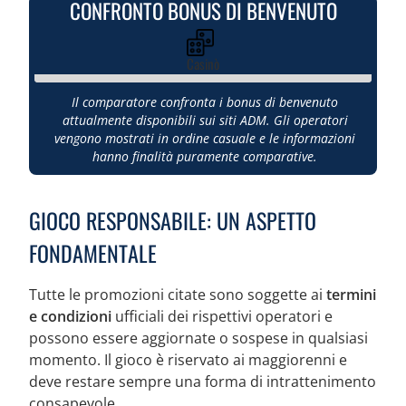
CONFRONTO BONUS DI BENVENUTO
Casinò
Il comparatore confronta i bonus di benvenuto
attualmente disponibili sui siti ADM. Gli operatori
vengono mostrati in ordine casuale e le informazioni
hanno finalità puramente comparative.
GIOCO RESPONSABILE: UN ASPETTO
FONDAMENTALE
Tutte le promozioni citate sono soggette ai
termini
e condizioni
ufficiali dei rispettivi operatori e
possono essere aggiornate o sospese in qualsiasi
momento. Il gioco è riservato ai maggiorenni e
deve restare sempre una forma di intrattenimento
consapevole.