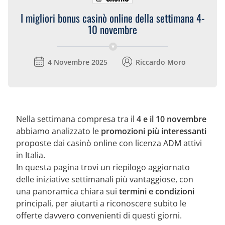
I migliori bonus casinò online della settimana 4-
10 novembre
4 Novembre 2025
Riccardo Moro
Nella settimana compresa tra il
4 e il 10 novembre
abbiamo analizzato le
promozioni più interessanti
proposte dai casinò online con licenza ADM attivi
in Italia.
In questa pagina trovi un riepilogo aggiornato
delle iniziative settimanali più vantaggiose, con
una panoramica chiara sui
termini e condizioni
principali, per aiutarti a riconoscere subito le
offerte davvero convenienti di questi giorni.