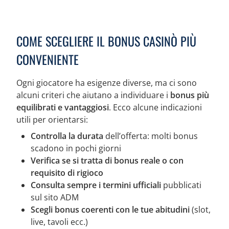
COME SCEGLIERE IL BONUS CASINÒ PIÙ
CONVENIENTE
Ogni giocatore ha esigenze diverse, ma ci sono
alcuni criteri che aiutano a individuare i
bonus più
equilibrati e vantaggiosi
. Ecco alcune indicazioni
utili per orientarsi:
Controlla la durata
dell’offerta: molti bonus
scadono in pochi giorni
Verifica se si tratta di bonus reale o con
requisito di rigioco
Consulta sempre i termini ufficiali
pubblicati
sul sito ADM
Scegli bonus coerenti con le tue abitudini
(slot,
live, tavoli ecc.)