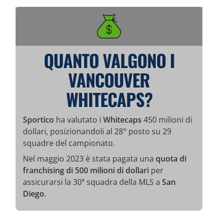
QUANTO VALGONO I
VANCOUVER
WHITECAPS?
Sportico
ha valutato i
Whitecaps
450 milioni di
dollari, posizionandoli al 28° posto su 29
squadre del campionato.
Nel maggio 2023 è stata pagata una
quota di
franchising di 500 milioni di dollari
per
assicurarsi la 30ª squadra della MLS a
San
Diego
.