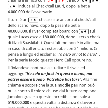
chiama il finnico con
. Il flop
J
3
A
K
induce al Check/call Lauri, dopo la bet a
4
4.000.000
dell'avversario.
Il turn è un
che assiste ancora al check/call
J
dello scandinavo, dopo la pesante bet a
40.000.000
. Il river completa board con
sul
6
quale Lucas esce a
180.000.000,
dopo il terzo check
di fila di Saaskilahti. Quest'ultimo non è in allin, ma
in caso di call errato resterebbe con 34 milioni. Ci
pensa a lungo ed esclama: "
To hero or not to hero?
" .
Per la serie faccio questo Hero Call oppure no.
Il finlandese continua a studiare il rivale ed
aggiunge "
Ho solo un Jack in questa mano, ma
potrei essere buono. Potrebbe bastare
". Alla fine
chiama e scopre che la sua
middle pair
non può
nulla contro il colore chiuso dal futuro campione.
Jumalon grazie a questo incredibile pot sale a
519.000.000
e questa volta la distanza è davvero