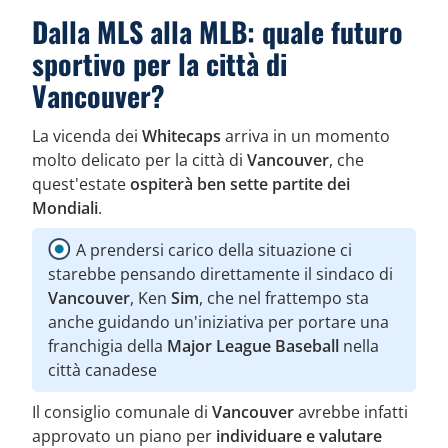
Dalla MLS alla MLB: quale futuro
sportivo per la città di
Vancouver?
La vicenda dei
Whitecaps
arriva in un momento
molto delicato per la città di
Vancouver
, che
quest'estate
ospiterà ben sette partite dei
Mondiali
.
A prendersi carico della situazione ci
starebbe pensando direttamente il sindaco di
Vancouver
, Ken
Sim
, che nel frattempo sta
anche guidando un'iniziativa per portare una
franchigia della
Major League Baseball
nella
città canadese
Il consiglio comunale di
Vancouver
avrebbe infatti
approvato un piano per
individuare e valutare