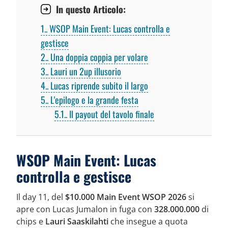
In questo Articolo:
1.
WSOP Main Event: Lucas controlla e
gestisce
2.
Una doppia coppia per volare
3.
Lauri un 2up illusorio
4.
Lucas riprende subito il largo
5.
L'epilogo e la grande festa
5.1.
Il payout del tavolo finale
WSOP Main Event: Lucas
controlla e gestisce
Il day 11, del
$10.000 Main Event WSOP 2026
si
apre con Lucas Jumalon in fuga con
328.000.000
di
chips e
Lauri Saaskilahti
che insegue a quota