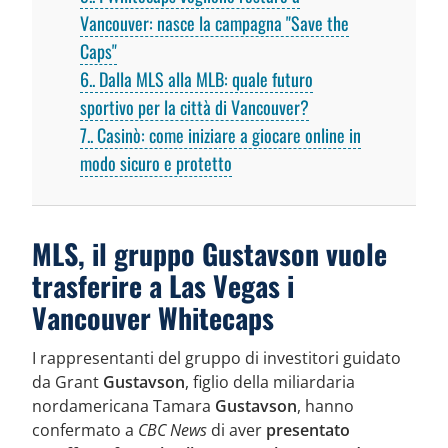
Vancouver: nasce la campagna "Save the
Caps"
6.
Dalla MLS alla MLB: quale futuro
sportivo per la città di Vancouver?
7.
Casinò: come iniziare a giocare online in
modo sicuro e protetto
MLS, il gruppo Gustavson vuole
trasferire a Las Vegas i
Vancouver Whitecaps
I rappresentanti del gruppo di investitori guidato
da Grant
Gustavson
, figlio della miliardaria
nordamericana Tamara
Gustavson
, hanno
confermato a
CBC News
di aver
presentato