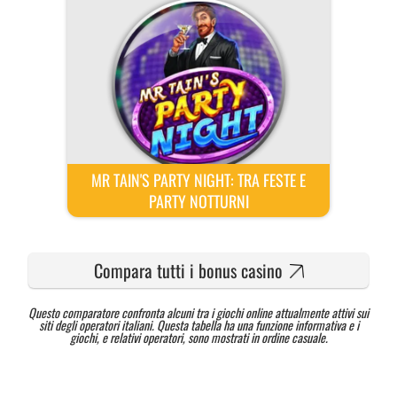
MR TAIN'S PARTY NIGHT: TRA FESTE E
PARTY NOTTURNI
Compara tutti i bonus casino
Questo comparatore confronta alcuni tra i giochi online attualmente attivi sui
siti degli operatori italiani. Questa tabella ha una funzione informativa e i
giochi, e relativi operatori, sono mostrati in ordine casuale.