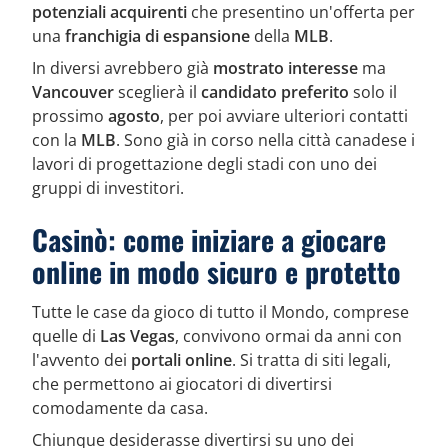
potenziali acquirenti
che presentino un'offerta per
una
franchigia di espansione
della
MLB
.
In diversi avrebbero già
mostrato interesse
ma
Vancouver
sceglierà il
candidato preferito
solo il
prossimo
agosto
, per poi avviare ulteriori contatti
con la
MLB
. Sono già in corso nella città canadese i
lavori di progettazione degli stadi con uno dei
gruppi di investitori.
Casinò: come iniziare a giocare
online in modo sicuro e protetto
Tutte le case da gioco di tutto il Mondo, comprese
quelle di
Las Vegas
, convivono ormai da anni con
l'avvento dei
portali online
. Si tratta di siti legali,
che permettono ai giocatori di divertirsi
comodamente da casa.
Chiunque desiderasse divertirsi su uno dei