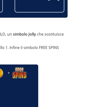
ILD, un
simbolo Jolly
che sostituisce
llo 1. Infine il simbolo FREE SPINS