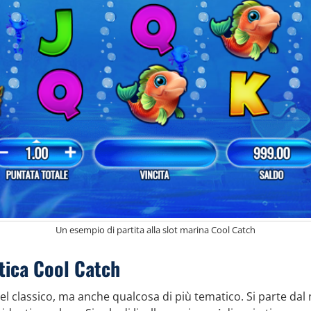
Un esempio di partita alla slot marina Cool Catch
atica Cool Catch
 del classico, ma anche qualcosa di più tematico. Si parte dal