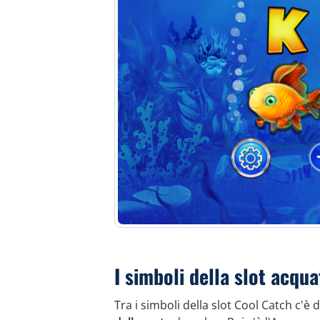
I simboli della slot acqu
Tra i simboli della slot Cool Catch c'è