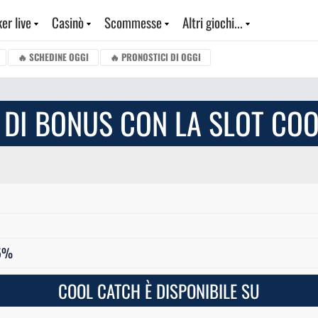
er live
Casinò
Scommesse
Altri giochi...
🔥 SCHEDINE OGGI
🔥 PRONOSTICI DI OGGI
 DI BONUS CON LA SLOT CO
15%
COOL CATCH È DISPONIBILE SU