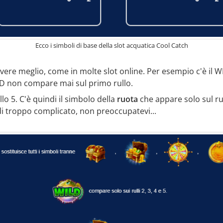
Ecco i simboli di base della slot acquatica Cool Catch
vere meglio, come in molte slot online. Per esempio c'è il W
 WILD non compare mai sul primo rullo.
o 5. C'è quindi il simbolo della
ruota
che appare solo sul ru
 di troppo complicato, non preoccupatevi...