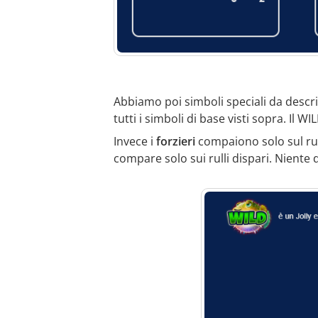
Abbiamo poi simboli speciali da descri
tutti i simboli di base visti sopra. Il
Invece i
forzieri
compaiono solo sul rull
compare solo sui rulli dispari. Niente