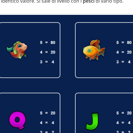
identico valore. Si sale di livello con i
pesci
di vario tipo.