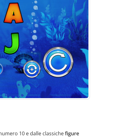
 numero 10 e dalle classiche
figure