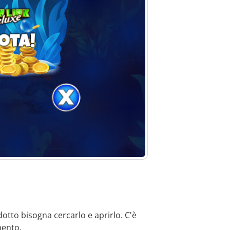
dotto bisogna cercarlo e aprirlo. C'è
mento.