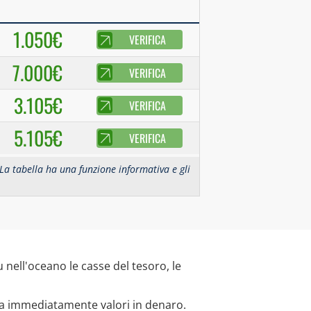
1.050€
VERIFICA
7.000€
VERIFICA
3.105€
VERIFICA
5.105€
VERIFICA
 La tabella ha una funzione informativa e gli
 nell'oceano le casse del tesoro, le
na immediatamente valori in denaro.