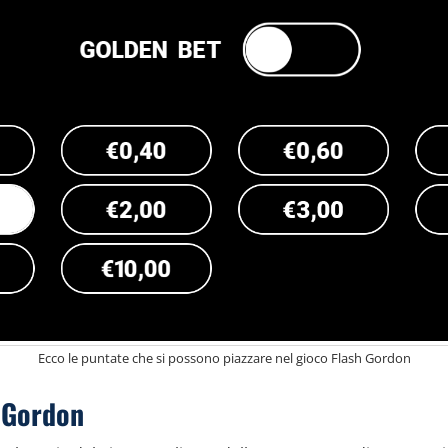
Ecco le puntate che si possono piazzare nel gioco Flash Gordon
h Gordon