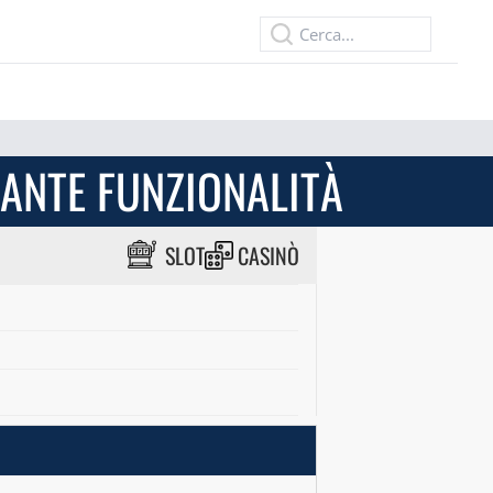
Search for:
ANTE FUNZIONALITÀ
SLOT
CASINÒ