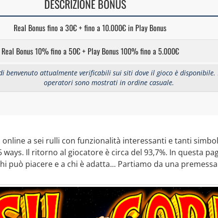
DESCRIZIONE BONUS
Real Bonus fino a 30€ + fino a 10.000€ in Play Bonus
Real Bonus 10% fino a 50€ + Play Bonus 100% fino a 5.000€
 benvenuto attualmente verificabili sui siti dove il gioco è disponibile.
operatori sono mostrati in ordine casuale.
nline a sei rulli con funzionalità interessanti e tanti simbol
 ways. Il ritorno al giocatore è circa del 93,7%. In questa 
 chi può piacere e a chi è adatta... Partiamo da una premessa