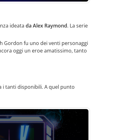
enza ideata
da Alex Raymond
. La serie
ash Gordon fu uno dei venti personaggi
 ancora oggi un eroe amatissimo, tanto
 i tanti disponibili. A quel punto