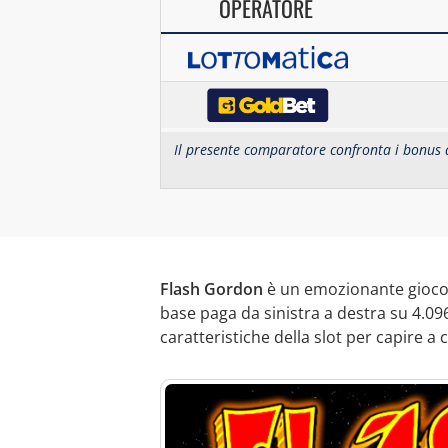
OPERATORE
Il presente comparatore confronta i bonus di
Flash Gordon
è un emozionante gioco o
base paga da sinistra a destra su 4.096
caratteristiche della slot per capire a