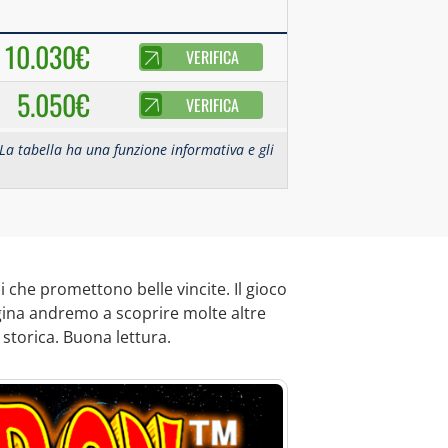
10.030€
VERIFICA
5.050€
VERIFICA
 La tabella ha una funzione informativa e gli
i che promettono belle vincite. Il gioco
pagina andremo a scoprire molte altre
 storica. Buona lettura.