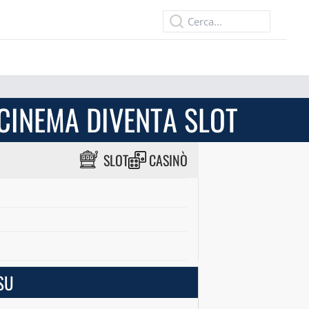
Search for:
 CINEMA DIVENTA SLOT
SLOT
CASINÒ
SU