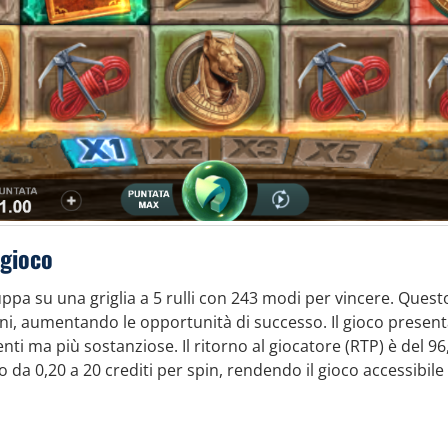
 gioco
ppa su una griglia a 5 rulli con 243 modi per vincere. Questo
i, aumentando le opportunità di successo. Il gioco presenta u
i ma più sostanziose. Il ritorno al giocatore (RTP) è del 96,
da 0,20 a 20 crediti per spin, rendendo il gioco accessibile s