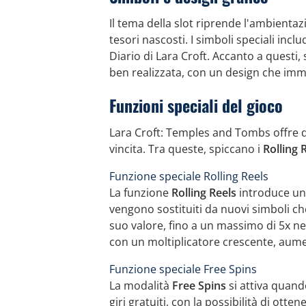
Il tema della slot riprende l'ambienta
tesori nascosti. I simboli speciali incl
Diario di Lara Croft. Accanto a questi, 
ben realizzata, con un design che imme
Funzioni speciali del gioco
Lara Croft: Temples and Tombs offre di
vincita. Tra queste, spiccano i
Rolling 
Funzione speciale Rolling Reels
La funzione
Rolling Reels
introduce un 
vengono sostituiti da nuovi simboli che 
suo valore, fino a un massimo di 5x ne
con un moltiplicatore crescente, aumen
Funzione speciale Free Spins
La modalità
Free Spins
si attiva quand
giri gratuiti, con la possibilità di ott