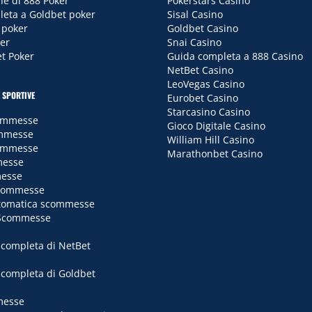
ne di 888 Poker
Pokerstars Casino
eta a Goldbet poker
Sisal Casino
 poker
Goldbet Casino
er
Snai Casino
t Poker
Guida completa a 888 Casino
NetBet Casino
LeoVegas Casino
 SPORTIVE
Eurobet Casino
Starcasino Casino
ommesse
Gioco Digitale Casino
mmesse
William Hill Casino
ommesse
Marathonbet Casino
messe
esse
commesse
ttomatica scommesse
 Scommesse
completa di NetBet
completa di Goldbet
messe