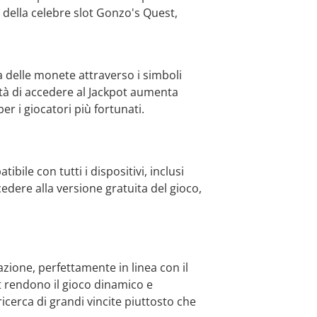
 della celebre slot Gonzo's Quest,
ta delle monete attraverso i simboli
lità di accedere al Jackpot aumenta
r i giocatori più fortunati.
le con tutti i dispositivi, inclusi
edere alla versione gratuita del gioco,
zione, perfettamente in linea con il
ot rendono il gioco dinamico e
ricerca di grandi vincite piuttosto che