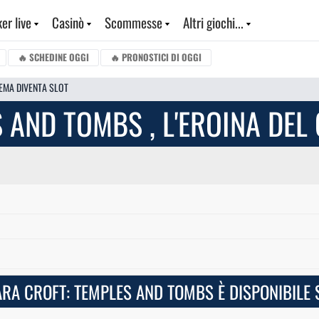
er live
Casinò
Scommesse
Altri giochi...
🔥 SCHEDINE OGGI
🔥 PRONOSTICI DI OGGI
NEMA DIVENTA SLOT
 AND TOMBS , L'EROINA DEL
ARA CROFT: TEMPLES AND TOMBS È DISPONIBILE 