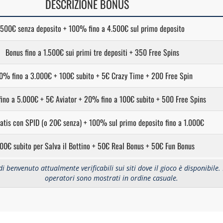
DESCRIZIONE BONUS
500€ senza deposito + 100% fino a 4.500€ sul primo deposito
Bonus fino a 1.500€ sui primi tre depositi + 350 Free Spins
0% fino a 3.000€ + 100€ subito + 5€ Crazy Time + 200 Free Spin
ino a 5.000€ + 5€ Aviator + 20% fino a 100€ subito + 500 Free Spins
atis con SPID (o 20€ senza) + 100% sul primo deposito fino a 1.000€
00€ subito per Salva il Bottino + 50€ Real Bonus + 50€ Fun Bonus
 benvenuto attualmente verificabili sui siti dove il gioco è disponibile.
operatori sono mostrati in ordine casuale.