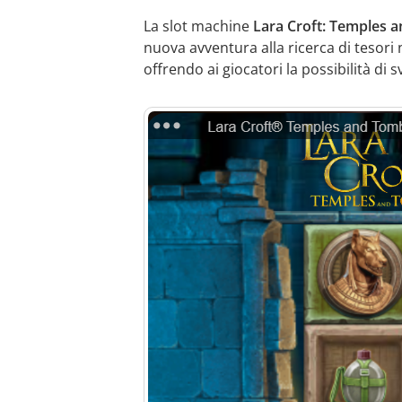
La slot machine
Lara Croft: Temples 
nuova avventura alla ricerca di tesori
offrendo ai giocatori la possibilità di