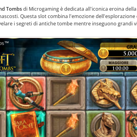
and Tombs
di Microgaming è dedicata all'iconica eroina dell
 nascosti. Questa slot combina l'emozione dell'esplorazione
 svelare i segreti di antiche tombe mentre inseguono grandi vi