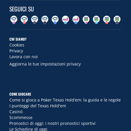
SEGUICI SU
CHI SIAMO?
Cookies
Privacy
Lavora con noi
Aggiorna le tue impostazioni privacy
COME GIOCARE
Come si gioca a Poker Texas Hold’em: la guida e le regole
I punteggi del Texas Hold'em
Casinò
Scommesse
Pronostici di oggi: i nostri pronostici sportivi
Le Schedine di oggi