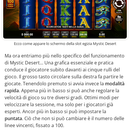
Ecco come appare lo schermo della slot egizia Mystic Desert
Ma ora entriamo più nello specifico del funzionamento
di Mystic Desert... Una grafica essenziale e pratica
conduce il giocatore subito davanti ai cinque rulli del
gioco. Il grosso tasto circolare sulla destra fa partire le
giocate. Tenendolo premuto si avvia invece la
modalità
rapida
. Appena più in basso si può anche regolare la
velocità di gioco su tre diversi gradi. Ottimi modi per
velocizzare la sessione, ma solo per i giocatori già
esperti. Ancor più in basso si può impostare la
puntata
. Ciò che non si può cambiare è il numero delle
linee vincenti, fissato a 100.