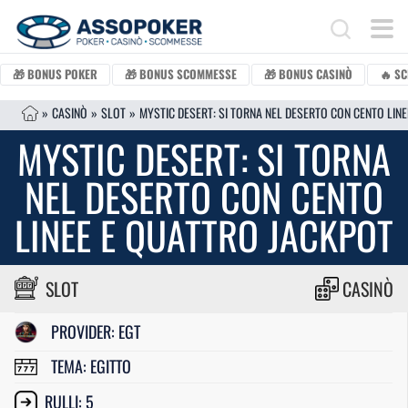
Vai al contenuto
Search for:
🎁 BONUS POKER
🎁 BONUS SCOMMESSE
🎁 BONUS CASINÒ
🔥 SC
»
CASINÒ
»
SLOT
»
MYSTIC DESERT: SI TORNA
NEL DESERTO CON CENTO
LINEE E QUATTRO JACKPOT
SLOT
CASINÒ
PROVIDER: EGT
TEMA: EGITTO
RULLI: 5