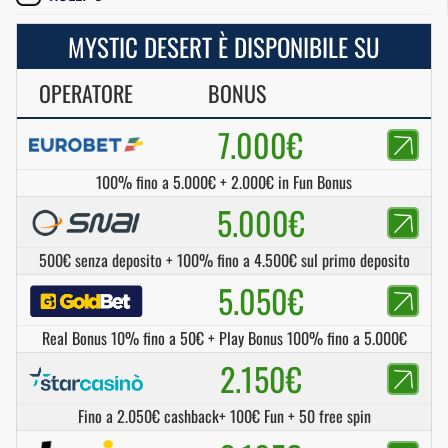
MYSTIC DESERT È DISPONIBILE SU
OPERATORE
BONUS
7.000€
100% fino a 5.000€ + 2.000€ in Fun Bonus
5.000€
500€ senza deposito + 100% fino a 4.500€ sul primo deposito
5.050€
Real Bonus 10% fino a 50€ + Play Bonus 100% fino a 5.000€
2.150€
Fino a 2.050€ cashback+ 100€ Fun + 50 free spin