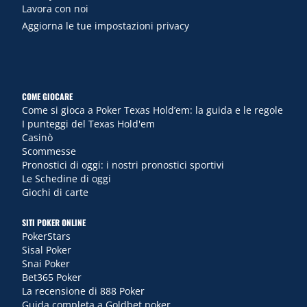
Lavora con noi
Aggiorna le tue impostazioni privacy
COME GIOCARE
Come si gioca a Poker Texas Hold’em: la guida e le regole
I punteggi del Texas Hold'em
Casinò
Scommesse
Pronostici di oggi: i nostri pronostici sportivi
Le Schedine di oggi
Giochi di carte
SITI POKER ONLINE
PokerStars
Sisal Poker
Snai Poker
Bet365 Poker
La recensione di 888 Poker
Guida completa a Goldbet poker