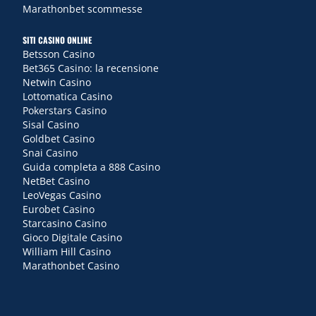
Marathonbet scommesse
SITI CASINO ONLINE
Betsson Casino
Bet365 Casino: la recensione
Netwin Casino
Lottomatica Casino
Pokerstars Casino
Sisal Casino
Goldbet Casino
Snai Casino
Guida completa a 888 Casino
NetBet Casino
LeoVegas Casino
Eurobet Casino
Starcasino Casino
Gioco Digitale Casino
William Hill Casino
Marathonbet Casino