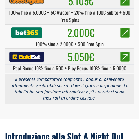
5.105€
100% fino a 5.000€ + 5€ Aviator + 20% fino a 100€ subito + 500
Free Spins
2.000€
100% sino a 2.000€ + 500 Free Spin
5.050€
Real Bonus 10% fino a 50€ + Play Bonus 100% fino a 5.000€
Il presente comparatore confronta i bonus di benvenuto
attualmente verificabili sui siti dove il gioco è disponibile. La
tabella ha una funzione informativa e gli operatori sono
mostrati in ordine casuale.
Introduzione alla Slot A Night Out