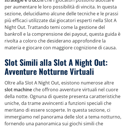
strategie e trucchi
che i giocatori possono adottare
per aumentare le loro possibilità di vincita. In questa
sezione, delucidiamo alcune delle tecniche e le prassi
più efficaci utilizzate dai giocatori esperti nella Slot A
Night Out. Trattando temi come la gestione del
bankroll e la comprensione dei payout, questa guida è
rivolta a coloro che desiderano approfondire la
materia e giocare con maggiore cognizione di causa.
Slot Simili alla Slot A Night Out:
Avventure Notturne Virtuali
Oltre alla Slot A Night Out, esistono numerose altre
slot machine
che offrono avventure virtuali nel cuore
della notte. Ognuna di queste presenta caratteristiche
uniche, da trame avvincenti a funzioni speciali che
meritano di essere scoperte. In questa sezione, ci
immergiamo nel panorama delle slot a tema notturno,
fornendo una panoramica sui giochi simili che