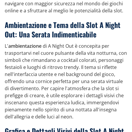
navigare con maggior sicurezza nel mondo dei giochi
online e a sfruttare al meglio le potenzialità della slot.
Ambientazione e Tema della Slot A Night
Out: Una Serata Indimenticabile
L'
ambientazione
di A Night Out è concepita per
trasportarvi nel cuore pulsante della vita notturna, con
simboli che rimandano a cocktail colorati, personaggi
festaioli e luoghi di ritrovo trendy. Il tema si riflette
nell'interfaccia utente e nel background del gioco,
offrendo una cornice perfetta per una serata virtuale
di divertimento. Per capire l'atmosfera che la slot si
prefigge di creare, è utile esplorare i dettagli visivi che
inscenano questa esperienza ludica, immergendovi
pienamente nello spirito di una nottata all'insegna
dell'allegria e delle luci al neon.
Grafica e Dettagli Visivi della Slot A Night