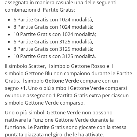
assegnata in maniera casuale una delle seguenti
combinazioni di Partite Gratis:
6 Partite Gratis con 1024 modalità;
8 Partite Gratis con 1024 modalità;
10 Partite Gratis con 1024 modalità;
6 Partite Gratis con 3125 modalità;
8 Partite Gratis con 3125 modalità;
10 Partite Gratis con 3125 modalità.
Il simbolo Scatter, il simbolo Gettone Rosso e il
simbolo Gettone Blu non compaiono durante le Partite
Gratis. Il simbolo
Gettone Verde
compare con un
segno
+1
. Uno o più simboli Gettone Verde comparsi
ovunque assegnano 1 Partita Gratis extra per ciascun
simbolo Gettone Verde comparso.
Uno o più simboli Gettone Verde non possono
riattivare la Funzione Gettone Verde durante la
funzione. Le Partite Gratis sono giocate con la stessa
puntata piazzata nel giro che le ha attivate.