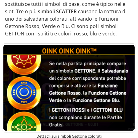
sostituisce tutti i simboli di base, come è tipico nelle
slot. Tre o più
simboli SCATTER
causano la rottura di
uno dei salvadanai colorati, attivando le Funzioni
Gettone Rosso, Verde o Blu. Ci sono poi i simboli
GETTON con i soliti tre colori: rosso, blu e verde.
Dettagli sui simboli Gettone colorati