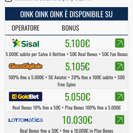
OINK OINK OINK È DISPONIBILE SU
OPERATORE
BONUS
5.100€
5.000€ subito per Salva il Bottino + 50€ Real Bonus + 50€ Fun Bonus
5.105€
100% fino a 5.000€ + 5€ Aviator + 20% fino a 100€ subito + 500
Free Spins
5.050€
Real Bonus 10% fino a 50€ + Play Bonus 100% fino a 5.000€
10.030€
Real Bonus fino a 30€ + fino a 10.000€ in Play Bonus