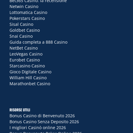
Bet365 Casino: la recensione
Netwin Casino
Lottomatica Casino
Pokerstars Casino
Sisal Casino
Goldbet Casino
Snai Casino
Guida completa a 888 Casino
NetBet Casino
LeoVegas Casino
Eurobet Casino
Starcasino Casino
Gioco Digitale Casino
William Hill Casino
Marathonbet Casino
RISORSE UTILI
Bonus Casino di Benvenuto 2026
Bonus Casino Senza Deposito 2026
I migliori Casinò online 2026