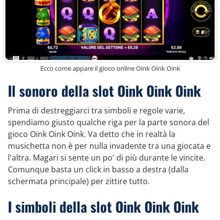
Ecco come appare il gioco online Oink Oink Oink
Il sonoro della slot Oink Oink Oink
Prima di destreggiarci tra simboli e regole varie,
spendiamo giusto qualche riga per la parte sonora del
gioco Oink Oink Oink. Va detto che in realtà la
musichetta non è per nulla invadente tra una giocata e
l'altra. Magari si sente un po' di più durante le vincite.
Comunque basta un click in basso a destra (dalla
schermata principale) per zittire tutto.
I simboli della slot Oink Oink Oink