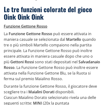
Le tre funzioni colorate del gioco
Oink Oink Oink
Funzione Gettone Rosso
La
Funzione Gettone Rosso
può essere attivata in
maniera casuale se selezionata dal
Martello
quando
tre o più simboli Martello compaiono nella partita
principale. La Funzione Gettone Rosso può inoltre
essere attivata in maniera casuale dopo che uno o
più
Gettoni Rossi
sono stati depositati nel
Salvadanaio
Rosso
. La Funzione Gettone Rosso può inoltre essere
attivata nella Funzione Gettone Blu, se la Ruota si
ferma sul premio Maialino Rosso.
Durante la funzione Gettone Rosso, il giocatore deve
scegliere tra i
Maialini Dorati
disponibili.
Ciascun Maialino Dorato selezionato rivela una delle
seguenti scritte:
MINI
(20x la puntata