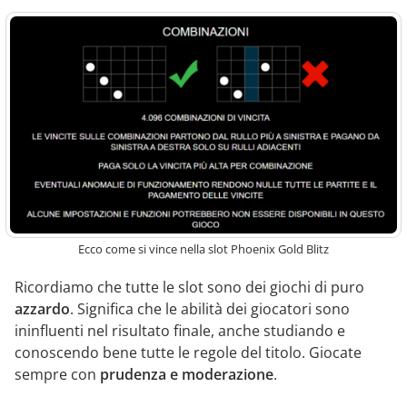
Ecco come si vince nella slot Phoenix Gold Blitz
Ricordiamo che tutte le slot sono dei giochi di puro
azzardo
. Significa che le abilità dei giocatori sono
ininfluenti nel risultato finale, anche studiando e
conoscendo bene tutte le regole del titolo. Giocate
sempre con
prudenza e moderazione
.