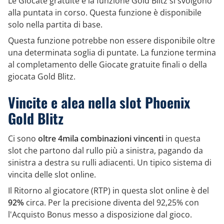
Le Giocate gratuite e la funzione Gold Blitz si svolgono
alla puntata in corso. Questa funzione è disponibile
solo nella partita di base.
Questa funzione potrebbe non essere disponibile oltre
una determinata soglia di puntate. La funzione termina
al completamento delle Giocate gratuite finali o della
giocata Gold Blitz.
Vincite e alea nella slot Phoenix
Gold Blitz
Ci sono
oltre 4mila combinazioni vincenti
in questa
slot che partono dal rullo più a sinistra, pagando da
sinistra a destra su rulli adiacenti. Un tipico sistema di
vincita delle slot online.
Il Ritorno al giocatore (RTP) in questa slot online è del
92%
circa. Per la precisione diventa del 92,25% con
l'Acquisto Bonus messo a disposizione dal gioco.