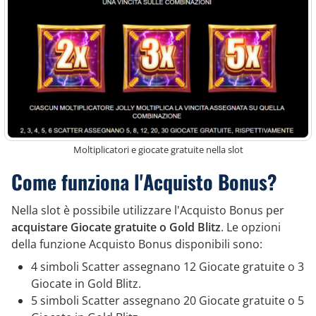
Moltiplicatori e giocate gratuite nella slot
Come funziona l'Acquisto Bonus?
Nella slot è possibile utilizzare l'Acquisto Bonus per
acquistare Giocate gratuite o Gold Blitz
. Le opzioni
della funzione Acquisto Bonus disponibili sono:
4 simboli Scatter assegnano 12 Giocate gratuite o 3
Giocate in Gold Blitz.
5 simboli Scatter assegnano 20 Giocate gratuite o 5