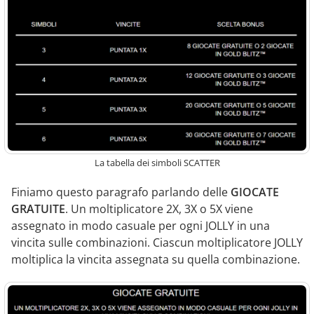
La tabella dei simboli SCATTER
Finiamo questo paragrafo parlando delle
GIOCATE
GRATUITE
. Un moltiplicatore 2X, 3X o 5X viene
assegnato in modo casuale per ogni JOLLY in una
vincita sulle combinazioni. Ciascun moltiplicatore JOLLY
moltiplica la vincita assegnata su quella combinazione.