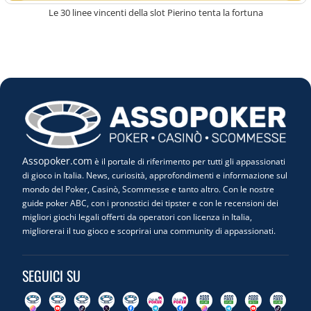
Le 30 linee vincenti della slot Pierino tenta la fortuna
Assopoker.com
è il portale di riferimento per tutti gli appassionati
di gioco in Italia. News, curiosità, approfondimenti e informazione sul
mondo del Poker, Casinò, Scommesse e tanto altro. Con le nostre
guide poker ABC, con i pronostici dei tipster e con le recensioni dei
migliori giochi legali offerti da operatori con licenza in Italia,
migliorerai il tuo gioco e scoprirai una community di appassionati.
SEGUICI SU