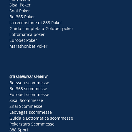
Sisal Poker
Snai Poker
Bet365 Poker
La recensione di 888 Poker
Guida completa a Goldbet poker
Lottomatica poker
Eurobet Poker
Marathonbet Poker
SITI SCOMMESSE SPORTIVE
Betsson scommesse
Bet365 scommesse
Eurobet scommesse
Sisal Scommesse
Snai Scommesse
LeoVegas scommesse
Guida a Lottomatica scommesse
Pokerstars Scommesse
888 Sport