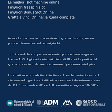
Le migliori slot machine online
I migliori freespin slot
I migliori Bonus Slot Online
Gratta e Vinci Online: la guida completa
Assopoker.com non è un operatore di gioco a distanza, ma un
portale informativo dedicato ai giochi.
Tutti i brand che compaiono sul nostro portale hanno regolare
licenza ADM. Il gioco è vietato ai minori di 18 anni. La pratica del
gioco con vincite in denaro può causare dipendenza patologica.
Informati sulle probabilità di vincita e sul regolamento di gioco sul
sito www.adm.gov.it e sui siti dei concessionari. Avvertenze ai sensi
del D.L. 13 settembre 2012 n.158 convertito in Legge n. 189/2012