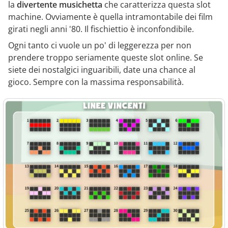
la
divertente musichetta
che caratterizza questa slot
machine. Ovviamente è quella intramontabile dei film
girati negli anni '80. Il fischiettio è inconfondibile.
Ogni tanto ci vuole un po' di leggerezza per non
prendere troppo seriamente queste slot online. Se
siete dei nostalgici inguaribili, date una chance al
gioco. Sempre con la massima responsabilità.