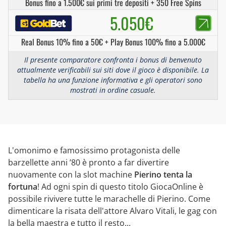
Bonus fino a 1.500€ sui primi tre depositi + 350 Free Spins
5.050€
Real Bonus 10% fino a 50€ + Play Bonus 100% fino a 5.000€
Il presente comparatore confronta i bonus di benvenuto
attualmente verificabili sui siti dove il gioco è disponibile. La
tabella ha una funzione informativa e gli operatori sono
mostrati in ordine casuale.
L'omonimo e famosissimo protagonista delle
barzellette anni ’80 è pronto a far divertire
nuovamente con la slot machine
Pierino tenta la
fortuna
! Ad ogni spin di questo titolo GiocaOnline è
possibile rivivere tutte le marachelle di Pierino. Come
dimenticare la risata dell'attore Alvaro Vitali, le gag con
la bella maestra e tutto il resto...