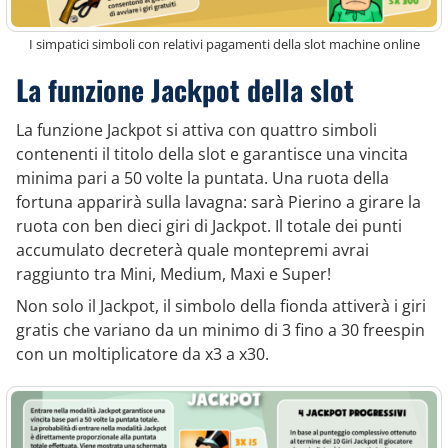
I simpatici simboli con relativi pagamenti della slot machine online
La funzione Jackpot della slot
La funzione Jackpot si attiva con quattro simboli
contenenti il titolo della slot e garantisce una vincita
minima pari a 50 volte la puntata. Una ruota della
fortuna apparirà sulla lavagna: sarà Pierino a girare la
ruota con ben dieci giri di Jackpot. Il totale dei punti
accumulato decreterà quale montepremi avrai
raggiunto tra Mini, Medium, Maxi e Super!
Non solo il Jackpot, il simbolo della fionda attiverà i giri
gratis che variano da un minimo di 3 fino a 30 freespin
con un moltiplicatore da x3 a x30.