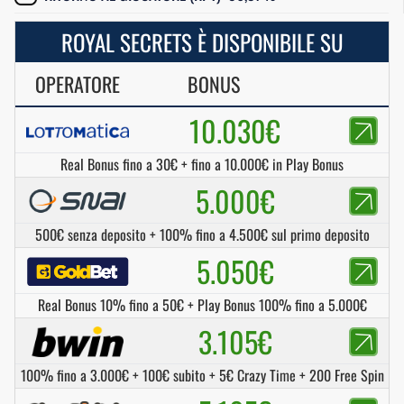
ROYAL SECRETS È DISPONIBILE SU
OPERATORE
BONUS
10.030€
Real Bonus fino a 30€ + fino a 10.000€ in Play Bonus
5.000€
500€ senza deposito + 100% fino a 4.500€ sul primo deposito
5.050€
Real Bonus 10% fino a 50€ + Play Bonus 100% fino a 5.000€
3.105€
100% fino a 3.000€ + 100€ subito + 5€ Crazy Time + 200 Free Spin