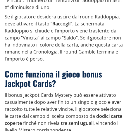
“Vincita“. Il numero di “Tentativi di raddoppio rimasti:
X” diminuisce di uno.
Se il giocatore desidera uscire dal round Raddoppia,
deve attivare il tasto “
Raccogli
”. La schermata
Raddoppio si chiude e l’importo viene trasferito dal
campo “Vincita” al campo “Saldo”. Se il giocatore non
ha indovinato il colore della carta, anche questa carta
rimane nella Cronologia. Il round Gamble termina e
l’importo è perso.
Come funziona il gioco bonus
Jackpot Cards
?
Il bonus Jackpot Cards Mystery può essere attivato
casualmente dopo aver finito un singolo gioco e aver
raccolto tutte le relative vincite. Il giocatore seleziona
le carte dal campo di scelta composto da
dodici carte
coperte
finché non rivela
tre semi uguali
, vincendo il
livello Mistero corrispondente.