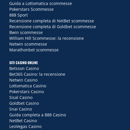
Guida a Lottomatica scommesse
Pokerstars Scommesse
888 Sport
Recensione completa di NetBet scommesse
Recensione completa di Goldbet scommesse
Bwin scommesse
William Hill Scommesse: la recensione
Netwin scommesse
Marathonbet scommesse
SITI CASINO ONLINE
Betsson Casino
Bet365 Casino: la recensione
Netwin Casino
Lottomatica Casino
Pokerstars Casino
Sisal Casino
Goldbet Casino
Snai Casino
Guida completa a 888 Casino
NetBet Casino
LeoVegas Casino