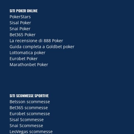
SITI POKER ONLINE
PokerStars
Sisal Poker
Snai Poker
Bet365 Poker
La recensione di 888 Poker
Guida completa a Goldbet poker
Lottomatica poker
Eurobet Poker
Marathonbet Poker
SITI SCOMMESSE SPORTIVE
Betsson scommesse
Bet365 scommesse
Eurobet scommesse
Sisal Scommesse
Snai Scommesse
LeoVegas scommesse