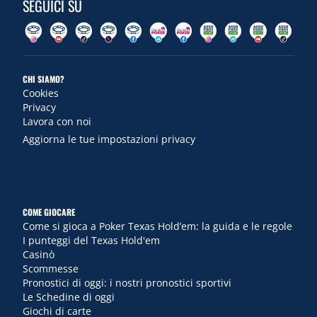
SEGUICI SU
CHI SIAMO?
Cookies
Privacy
Lavora con noi
Aggiorna le tue impostazioni privacy
COME GIOCARE
Come si gioca a Poker Texas Hold’em: la guida e le regole
I punteggi del Texas Hold'em
Casinò
Scommesse
Pronostici di oggi: i nostri pronostici sportivi
Le Schedine di oggi
Giochi di carte