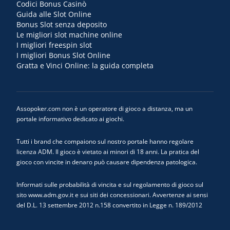
Codici Bonus Casinò
Guida alle Slot Online
Bonus Slot senza deposito
Le migliori slot machine online
I migliori freespin slot
I migliori Bonus Slot Online
Gratta e Vinci Online: la guida completa
Assopoker.com non è un operatore di gioco a distanza, ma un
portale informativo dedicato ai giochi.
Tutti i brand che compaiono sul nostro portale hanno regolare
licenza ADM. Il gioco è vietato ai minori di 18 anni. La pratica del
gioco con vincite in denaro può causare dipendenza patologica.
Informati sulle probabilità di vincita e sul regolamento di gioco sul
sito www.adm.gov.it e sui siti dei concessionari. Avvertenze ai sensi
del D.L. 13 settembre 2012 n.158 convertito in Legge n. 189/2012