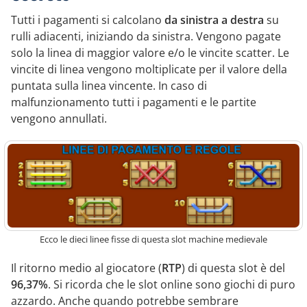
Tutti i pagamenti si calcolano
da sinistra a destra
su
rulli adiacenti, iniziando da sinistra. Vengono pagate
solo la linea di maggior valore e/o le vincite scatter. Le
vincite di linea vengono moltiplicate per il valore della
puntata sulla linea vincente. In caso di
malfunzionamento tutti i pagamenti e le partite
vengono annullati.
Ecco le dieci linee fisse di questa slot machine medievale
Il ritorno medio al giocatore (
RTP
) di questa slot è del
96,37%
. Si ricorda che le slot online sono giochi di puro
azzardo. Anche quando potrebbe sembrare