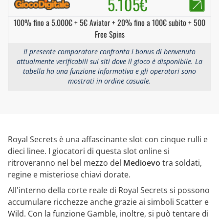
5.105€
100% fino a 5.000€ + 5€ Aviator + 20% fino a 100€ subito + 500
Free Spins
Il presente comparatore confronta i bonus di benvenuto
attualmente verificabili sui siti dove il gioco è disponibile. La
tabella ha una funzione informativa e gli operatori sono
mostrati in ordine casuale.
Royal Secrets è una affascinante slot con cinque rulli e
dieci linee. I giocatori di questa slot online si
ritroveranno nel bel mezzo del
Medioevo
tra soldati,
regine e misteriose chiavi dorate.
All'interno della corte reale di Royal Secrets si possono
accumulare ricchezze anche grazie ai simboli Scatter e
Wild. Con la funzione Gamble, inoltre, si può tentare di