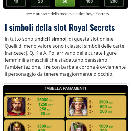
Linee e puntate della medievale slot Royal Secrets
I simboli della slot Royal Secrets
In tutto sono
undici i simboli
di questa slot online.
Quelli di meno valore sono i classici simboli delle carte
francese: J, Q, K e A. Poi arrivano delle curate figure
femminili e maschili che si adattano benissimo
l'ambientazione. Il
re
con barba e corona è ovviamente
il personaggio da tenere maggiormente d'occhio.