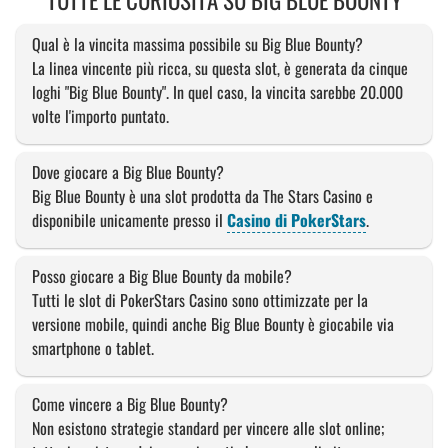
Qual è la vincita massima possibile su Big Blue Bounty?
La linea vincente più ricca, su questa slot, è generata da cinque
loghi "Big Blue Bounty". In quel caso, la vincita sarebbe 20.000
volte l'importo puntato.
Dove giocare a Big Blue Bounty?
Big Blue Bounty è una slot prodotta da The Stars Casino e
disponibile unicamente presso il
Casino di PokerStars
.
Posso giocare a Big Blue Bounty da mobile?
Tutti le slot di PokerStars Casino sono ottimizzate per la
versione mobile, quindi anche Big Blue Bounty è giocabile via
smartphone o tablet.
Come vincere a Big Blue Bounty?
Non esistono strategie standard per vincere alle slot online;