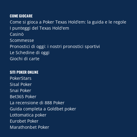
COME GIOCARE
Come si gioca a Poker Texas Hold’em: la guida e le regole
I punteggi del Texas Hold'em
Casinò
Scommesse
Pronostici di oggi: i nostri pronostici sportivi
Le Schedine di oggi
Giochi di carte
SITI POKER ONLINE
PokerStars
Sisal Poker
Snai Poker
Bet365 Poker
La recensione di 888 Poker
Guida completa a Goldbet poker
Lottomatica poker
Eurobet Poker
Marathonbet Poker