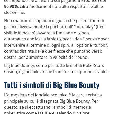
corrispondente al ritorno sul pagamento teorico) del
96,90%
, cifra mediamente più alta rispetto alle altre
slot online.
Non mancano le opzioni di gioco che permettono di
gestire diversamente la partita: dall' "auto play" (ben
visibile in basso), ovvero la funzione di gioco
automatico che lascia la slot giocare da sé senza dover
intervenire al termine di ogni spin, all'opzione "turbo",
contraddistinta dalla due frecce che puntano verso
destra, per aumentare la velocità dei round.
Big Blue Bounty, come per tutte le slot di PokerStars
Casino, è giocabile anche tramite smartphone e tablet.
Tutti i simboli di Big Blue Bounty
L'atmosfera del fondale oceanico è la caratteristica
principale su cui è disegnata Big Blue Bounty. Per
questo, se si eccettuano i simboli di memoria
pokeristica come J,Q, K e A, salendo di valore