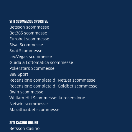
SITI SCOMMESSE SPORTIVE
Betsson scommesse
Bet365 scommesse
Eurobet scommesse
Sisal Scommesse
Snai Scommesse
LeoVegas scommesse
Guida a Lottomatica scommesse
Pokerstars Scommesse
888 Sport
Recensione completa di NetBet scommesse
Recensione completa di Goldbet scommesse
Bwin scommesse
William Hill Scommesse: la recensione
Netwin scommesse
Marathonbet scommesse
SITI CASINO ONLINE
Betsson Casino