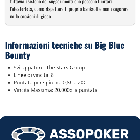
tuttavia esistono dei suggerimenti che possono limitare
l'aleatorietà, come rispettare il proprio bankroll e non esagerare
nelle sessioni di gioco.
Informazioni tecniche su Big Blue
Bounty
Sviluppatore: The Stars Group
Linee di vincita: 8
Puntata per spin: da 0,8€ a 20€
Vincita Massima: 20.000x la puntata