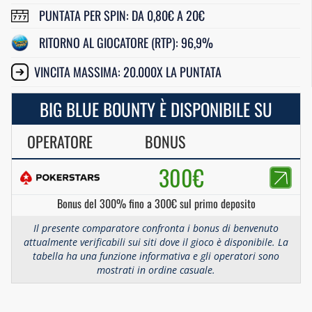
PUNTATA PER SPIN: DA 0,80€ A 20€
RITORNO AL GIOCATORE (RTP): 96,9%
VINCITA MASSIMA: 20.000X LA PUNTATA
BIG BLUE BOUNTY È DISPONIBILE SU
OPERATORE
BONUS
300€
Bonus del 300% fino a 300€ sul primo deposito
Il presente comparatore confronta i bonus di benvenuto
attualmente verificabili sui siti dove il gioco è disponibile. La
tabella ha una funzione informativa e gli operatori sono
mostrati in ordine casuale.