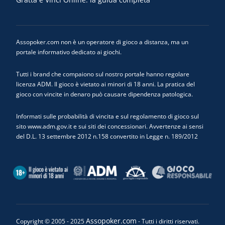
Assopoker.com non è un operatore di gioco a distanza, ma un
portale informativo dedicato ai giochi.
Tutti i brand che compaiono sul nostro portale hanno regolare
licenza ADM. Il gioco è vietato ai minori di 18 anni. La pratica del
gioco con vincite in denaro può causare dipendenza patologica.
Informati sulle probabilità di vincita e sul regolamento di gioco sul
sito www.adm.gov.it e sui siti dei concessionari. Avvertenze ai sensi
del D.L. 13 settembre 2012 n.158 convertito in Legge n. 189/2012
Assopoker.com
Copyright © 2005 - 2025
- Tutti i diritti riservati.