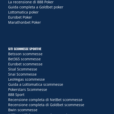
La recensione di 888 Poker
Guida completa a Goldbet poker
Lottomatica poker
Eurobet Poker
Marathonbet Poker
SITI SCOMMESSE SPORTIVE
Betsson scommesse
Bet365 scommesse
Eurobet scommesse
Sisal Scommesse
Snai Scommesse
LeoVegas scommesse
Guida a Lottomatica scommesse
Pokerstars Scommesse
888 Sport
Recensione completa di NetBet scommesse
Recensione completa di Goldbet scommesse
Bwin scommesse