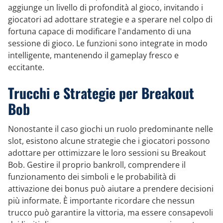
aggiunge un livello di profondità al gioco, invitando i
giocatori ad adottare strategie e a sperare nel colpo di
fortuna capace di modificare l'andamento di una
sessione di gioco. Le funzioni sono integrate in modo
intelligente, mantenendo il gameplay fresco e
eccitante.
Trucchi e Strategie per Breakout
Bob
Nonostante il caso giochi un ruolo predominante nelle
slot, esistono alcune strategie che i giocatori possono
adottare per ottimizzare le loro sessioni su Breakout
Bob. Gestire il proprio bankroll, comprendere il
funzionamento dei simboli e le probabilità di
attivazione dei bonus può aiutare a prendere decisioni
più informate. È importante ricordare che nessun
trucco può garantire la vittoria, ma essere consapevoli