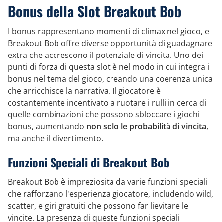
Bonus della Slot Breakout Bob
I bonus rappresentano momenti di climax nel gioco, e
Breakout Bob offre diverse opportunità di guadagnare
extra che accrescono il potenziale di vincita. Uno dei
punti di forza di questa slot è nel modo in cui integra i
bonus nel tema del gioco, creando una coerenza unica
che arricchisce la narrativa. Il giocatore è
costantemente incentivato a ruotare i rulli in cerca di
quelle combinazioni che possono sbloccare i giochi
bonus, aumentando
non solo le probabilità di vincita
,
ma anche il divertimento.
Funzioni Speciali di Breakout Bob
Breakout Bob è impreziosita da varie funzioni speciali
che rafforzano l'esperienza giocatore, includendo wild,
scatter, e giri gratuiti che possono far lievitare le
vincite. La presenza di queste funzioni speciali