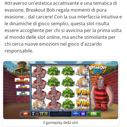
Attraverso un'estetica accattivante e una tematica di
evasione, Breakout Bob regala momenti di pura
evasione... dal carcere! Con la sua interfaccia intuitiva e
le dinamiche di gioco semplici, questa slot risulta
essere accogliente per chi si avvicina per la prima volta
al mondo delle slot online, ma anche stimolante per
chi cerca nuove emozioni nel gioco d'azzardo
responsabile.
Il gameplay della slot