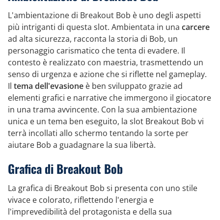
L'ambientazione di Breakout Bob è uno degli aspetti
più intriganti di questa slot. Ambientata in una
carcere
ad alta sicurezza, racconta la storia di Bob, un
personaggio carismatico che tenta di evadere. Il
contesto è realizzato con maestria, trasmettendo un
senso di urgenza e azione che si riflette nel gameplay.
Il
tema dell'evasione
è ben sviluppato grazie ad
elementi grafici e narrative che immergono il giocatore
in una trama avvincente. Con la sua ambientazione
unica e un tema ben eseguito, la slot Breakout Bob vi
terrà incollati allo schermo tentando la sorte per
aiutare Bob a guadagnare la sua libertà.
Grafica di Breakout Bob
La grafica di Breakout Bob si presenta con uno stile
vivace e colorato, riflettendo l'energia e
l'imprevedibilità del protagonista e della sua