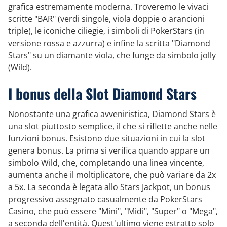
grafica estremamente moderna. Troveremo le vivaci
scritte "BAR" (verdi singole, viola doppie o arancioni
triple), le iconiche ciliegie, i simboli di PokerStars (in
versione rossa e azzurra) e infine la scritta "Diamond
Stars" su un diamante viola, che funge da simbolo jolly
(Wild).
I bonus della Slot Diamond Stars
Nonostante una grafica avveniristica, Diamond Stars è
una slot piuttosto semplice, il che si riflette anche nelle
funzioni bonus. Esistono due situazioni in cui la slot
genera bonus. La prima si verifica quando appare un
simbolo Wild, che, completando una linea vincente,
aumenta anche il moltiplicatore, che può variare da 2x
a 5x. La seconda è legata allo Stars Jackpot, un bonus
progressivo assegnato casualmente da PokerStars
Casino, che può essere "Mini", "Midi", "Super" o "Mega",
a seconda dell'entità. Quest'ultimo viene estratto solo