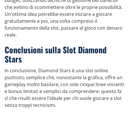
budget, utilizzando tecniche di gestione del bankroll
che evitino di scommettere oltre le proprie possibilità.
Un'ottima idea potrebbe essere iniziare a giocare
gratuitamente e poi, una volta compreso il
funzionamento della slot, passare al gioco con denaro
reale.
Conclusioni sulla Slot Diamond
Stars
In conclusione, Diamond Stars è una slot online
piuttosto semplice che, nonostante la grafica, offre un
gameplay molto basilare, con sole cinque linee vincenti
e bonus limitati e semplici da comprendere: questo fa
sì che risulti essere l'ideale per chi vuole giocare a slot
senza troppi tecnicismi.