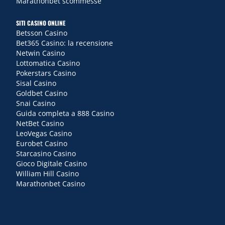
Marathonbet scommesse
SITI CASINO ONLINE
Betsson Casino
Bet365 Casino: la recensione
Netwin Casino
Lottomatica Casino
Pokerstars Casino
Sisal Casino
Goldbet Casino
Snai Casino
Guida completa a 888 Casino
NetBet Casino
LeoVegas Casino
Eurobet Casino
Starcasino Casino
Gioco Digitale Casino
William Hill Casino
Marathonbet Casino