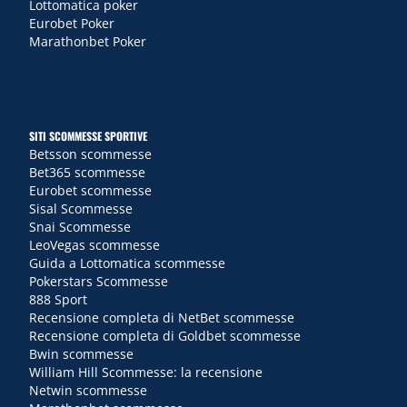
Lottomatica poker
Eurobet Poker
Marathonbet Poker
SITI SCOMMESSE SPORTIVE
Betsson scommesse
Bet365 scommesse
Eurobet scommesse
Sisal Scommesse
Snai Scommesse
LeoVegas scommesse
Guida a Lottomatica scommesse
Pokerstars Scommesse
888 Sport
Recensione completa di NetBet scommesse
Recensione completa di Goldbet scommesse
Bwin scommesse
William Hill Scommesse: la recensione
Netwin scommesse