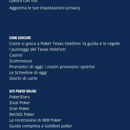
Lavora con noi
Aggiorna le tue impostazioni privacy
COME GIOCARE
Come si gioca a Poker Texas Hold’em: la guida e le regole
I punteggi del Texas Hold'em
Casinò
Scommesse
Pronostici di oggi: i nostri pronostici sportivi
Le Schedine di oggi
Giochi di carte
SITI POKER ONLINE
PokerStars
Sisal Poker
Snai Poker
Bet365 Poker
La recensione di 888 Poker
Guida completa a Goldbet poker