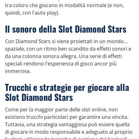
tra coloro che giocano in modalità normale (e non,
quindi, con l'auto play).
Il sonoro della Slot Diamond Stars
Con Diamond Stars si viene proiettati in un mondo...
spaziale, con un ritmo ben scandito da effetti sonori e
da una colonna sonora allegra. Una serie di effetti
speciali rendono l'esperienza di gioco ancor più
immersiva.
Trucchi e strategie per giocare alla
Slot Diamond Stars
Come per la maggior parte delle slot online, non
esistono trucchi particolari per garantire una vincita.
Tuttavia, una strategia vantaggiosa può essere quella
di giocare in modo responsabile e adeguato al proprio