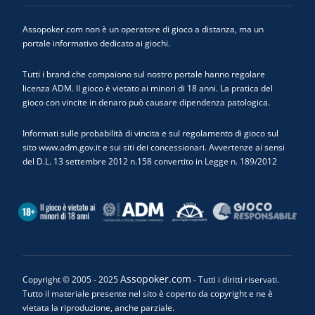
Assopoker.com non è un operatore di gioco a distanza, ma un
portale informativo dedicato ai giochi.
Tutti i brand che compaiono sul nostro portale hanno regolare
licenza ADM. Il gioco è vietato ai minori di 18 anni. La pratica del
gioco con vincite in denaro può causare dipendenza patologica.
Informati sulle probabilità di vincita e sul regolamento di gioco sul
sito www.adm.gov.it e sui siti dei concessionari. Avvertenze ai sensi
del D.L. 13 settembre 2012 n.158 convertito in Legge n. 189/2012
Assopoker.com
Copyright © 2005 - 2025
- Tutti i diritti riservati.
Tutto il materiale presente nel sito è coperto da copyright e ne è
vietata la riproduzione, anche parziale.