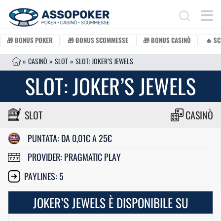
Vai al contenuto
Search for:
🎁 BONUS POKER
🎁 BONUS SCOMMESSE
🎁 BONUS CASINÒ
🔥 SC
»
CASINÒ
»
SLOT
»
SLOT: JOKER’S JEWELS
SLOT: JOKER’S JEWELS
SLOT
CASINÒ
PUNTATA: DA 0,01€ A 25€
PROVIDER: PRAGMATIC PLAY
PAYLINES: 5
JOKER’S JEWELS È DISPONIBILE SU