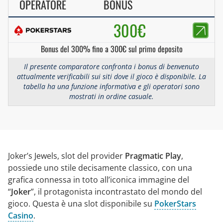
OPERATORE
BONUS
300€
Bonus del 300% fino a 300€ sul primo deposito
Il presente comparatore confronta i bonus di benvenuto
attualmente verificabili sui siti dove il gioco è disponibile. La
tabella ha una funzione informativa e gli operatori sono
mostrati in ordine casuale.
Joker’s Jewels, slot del provider
Pragmatic Play
,
possiede uno stile decisamente classico, con una
grafica connessa in toto all’iconica immagine del
“
Joker
”, il protagonista incontrastato del mondo del
gioco. Questa è una slot disponibile su
PokerStars
Casino
.