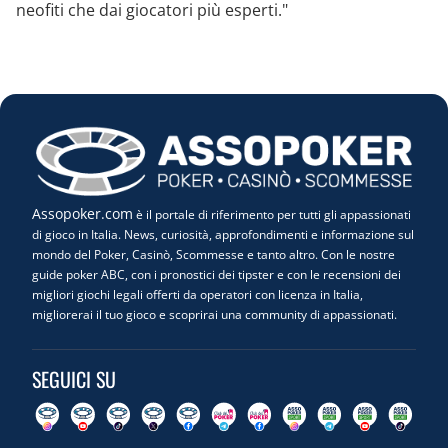
neofiti che dai giocatori più esperti."
Assopoker.com
è il portale di riferimento per tutti gli appassionati
di gioco in Italia. News, curiosità, approfondimenti e informazione sul
mondo del Poker, Casinò, Scommesse e tanto altro. Con le nostre
guide poker ABC, con i pronostici dei tipster e con le recensioni dei
migliori giochi legali offerti da operatori con licenza in Italia,
migliorerai il tuo gioco e scoprirai una community di appassionati.
SEGUICI SU