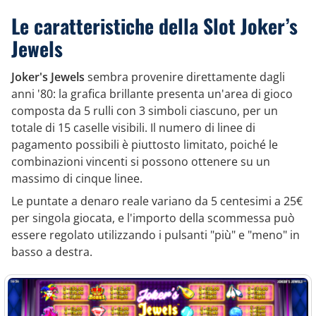
Le caratteristiche della Slot Joker’s
Jewels
Joker's Jewels
sembra provenire direttamente dagli
anni '80: la grafica brillante presenta un'area di gioco
composta da 5 rulli con 3 simboli ciascuno, per un
totale di 15 caselle visibili. Il numero di linee di
pagamento possibili è piuttosto limitato, poiché le
combinazioni vincenti si possono ottenere su un
massimo di cinque linee.
Le puntate a denaro reale variano da 5 centesimi a 25€
per singola giocata, e l'importo della scommessa può
essere regolato utilizzando i pulsanti "più" e "meno" in
basso a destra.