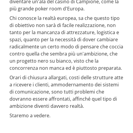
diventare un'ala del casino di Campione, come la
più grande poker room d'Europa.
Chi conosce la realtà europea, sa che questo tipo
di obiettivo non sarà di facile realizzazione, non
tanto per la mancanza di attrezzature, logistica e
spazi, quanto per la necessità di dover cambiare
radicalmente un certo modo di pensare che coccia
contro quella che sembra più un'ambizione, che
un progetto nero su bianco, visto che la
concorrenza non manca ed è piuttosto preparata.
Orari di chiusura allargati, costi delle strutture atte
a ricevere i clienti, ammodernamento dei sistemi
di comunicazione, sono tutti problemi che
dovranno essere affrontati, affinché quel tipo di
ambizione diventi davvero realtà.
Staremo a vedere.