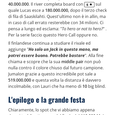
40.000.000
. Il river completa board con
sul
6
quale Lucas esce a
180.000.000,
dopo il terzo check
di fila di Saaskilahti. Quest'ultimo non è in allin, ma
in caso di call errato resterebbe con 34 milioni. Ci
pensa a lungo ed esclama: "
To hero or not to hero?
" .
Per la serie faccio questo Hero Call oppure no.
Il finlandese continua a studiare il rivale ed
aggiunge "
Ho solo un Jack in questa mano, ma
potrei essere buono. Potrebbe bastare
". Alla fine
chiama e scopre che la sua
middle pair
non può
nulla contro il colore chiuso dal futuro campione.
Jumalon grazie a questo incredibile pot sale a
519.000.000
e questa volta la distanza è davvero
incolmabile, con Lauri che ha meno di
10
big blind.
L'epilogo e la grande festa
Chiaramente, lo spot che vi abbiamo appena