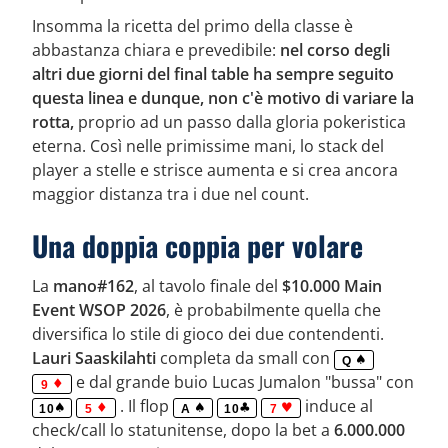
Insomma la ricetta del primo della classe è
abbastanza chiara e prevedibile:
nel corso degli
altri due giorni del final table ha sempre seguito
questa linea e dunque, non c'è motivo di variare la
rotta,
proprio ad un passo dalla gloria pokeristica
eterna. Così nelle primissime mani, lo stack del
player a stelle e strisce aumenta e si crea ancora
maggior distanza tra i due nel count.
Una doppia coppia per volare
La
mano#162
, al tavolo finale del
$10.000 Main
Event WSOP 2026
, è probabilmente quella che
diversifica lo stile di gioco dei due contendenti.
Lauri Saaskilahti
completa da small con
Q
e dal grande buio Lucas Jumalon "bussa" con
9
. Il flop
induce al
10
5
A
10
7
check/call lo statunitense, dopo la bet a
6.000.000