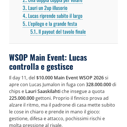
3.
Lauri un 2up illusorio
4.
Lucas riprende subito il largo
5.
L'epilogo e la grande festa
5.1.
Il payout del tavolo finale
WSOP Main Event: Lucas
controlla e gestisce
Il day 11, del
$10.000 Main Event WSOP 2026
si
apre con Lucas Jumalon in fuga con
328.000.000
di
chips e
Lauri Saaskilahti
che insegue a quota
225.000.000
gettoni. Proprio il finnico prova ad
alzare il ritmo, ma il padrone di casa mette subito
le cose in chiaro e prende in mano il gioco:
gestione, difesa e attacco, pochissimi rischi e
molta pressione al rivale.