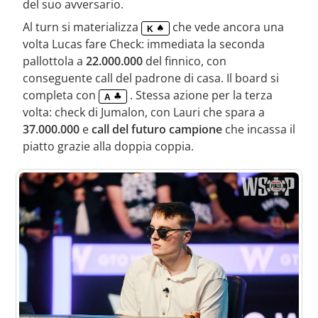
del suo avversario.
Al turn si materializza
che vede ancora una
K
volta Lucas fare Check: immediata la seconda
pallottola a
22.000.000
del finnico, con
conseguente call del padrone di casa. Il board si
completa con
. Stessa azione per la terza
A
volta: check di Jumalon, con Lauri che spara a
37.000.000
e
call del futuro campione
che incassa il
piatto grazie alla doppia coppia.