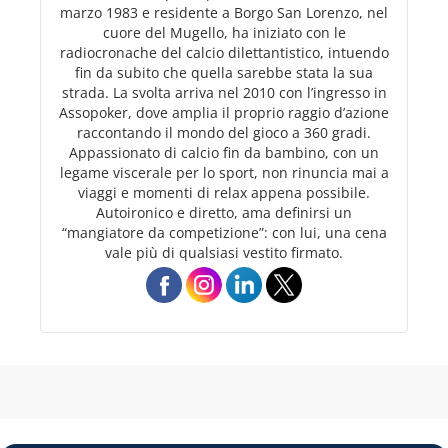
marzo 1983 e residente a Borgo San Lorenzo, nel
cuore del Mugello, ha iniziato con le
radiocronache del calcio dilettantistico, intuendo
fin da subito che quella sarebbe stata la sua
strada. La svolta arriva nel 2010 con l’ingresso in
Assopoker, dove amplia il proprio raggio d’azione
raccontando il mondo del gioco a 360 gradi.
Appassionato di calcio fin da bambino, con un
legame viscerale per lo sport, non rinuncia mai a
viaggi e momenti di relax appena possibile.
Autoironico e diretto, ama definirsi un
“mangiatore da competizione”: con lui, una cena
vale più di qualsiasi vestito firmato.