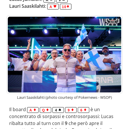
Lauri Saaskilahti
:
A
10
Lauri Saaskilahti (photo courtesy of Pokernews - WSOP)
Il board
è un
A
Q
4
9
6
concentrato di sorpassi e controsorpassi: Lucas
ribalta tutto al turn con il
9
che però apre il