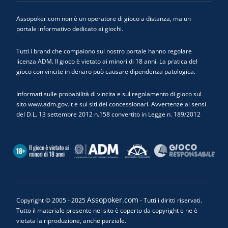
Assopoker.com non è un operatore di gioco a distanza, ma un
portale informativo dedicato ai giochi.
Tutti i brand che compaiono sul nostro portale hanno regolare
licenza ADM. Il gioco è vietato ai minori di 18 anni. La pratica del
gioco con vincite in denaro può causare dipendenza patologica.
Informati sulle probabilità di vincita e sul regolamento di gioco sul
sito www.adm.gov.it e sui siti dei concessionari. Avvertenze ai sensi
del D.L. 13 settembre 2012 n.158 convertito in Legge n. 189/2012
Assopoker.com
Copyright © 2005 - 2025
- Tutti i diritti riservati.
Tutto il materiale presente nel sito è coperto da copyright e ne è
vietata la riproduzione, anche parziale.