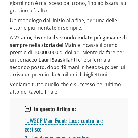
giorni non è mai sceso dal trono, fino ad issarsi sul
gradino più alto.
Un monologo dall'inizio alla fine, per una delle
vittorie più meritate di sempre.
A
22 anni, diventa il secondo iridato più giovane di
sempre nella storia del Main
e incassa il primo
premio di
10.000.000
di dollari. Niente da fare per
un coriaceo
Lauri Saaskilahti
che si ferma al
secondo posto, dopo
19
mani in heads-up: per lui
arriva un premio da
6
milioni di bigliettoni.
Vediamo tutto quello che è successo nell'ultimo
atto del tavolo finale.
In questo Articolo:
1.
WSOP Main Event: Lucas controlla e
gestisce
2.
Una doppia coppia per volare