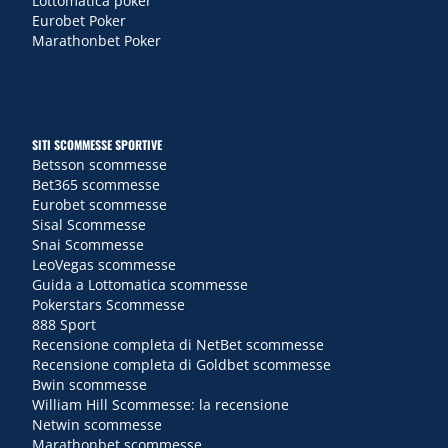
Lottomatica poker
Eurobet Poker
Marathonbet Poker
SITI SCOMMESSE SPORTIVE
Betsson scommesse
Bet365 scommesse
Eurobet scommesse
Sisal Scommesse
Snai Scommesse
LeoVegas scommesse
Guida a Lottomatica scommesse
Pokerstars Scommesse
888 Sport
Recensione completa di NetBet scommesse
Recensione completa di Goldbet scommesse
Bwin scommesse
William Hill Scommesse: la recensione
Netwin scommesse
Marathonbet scommesse