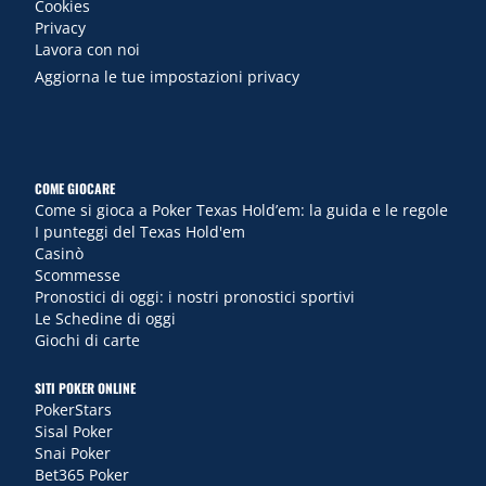
Cookies
Privacy
Lavora con noi
Aggiorna le tue impostazioni privacy
COME GIOCARE
Come si gioca a Poker Texas Hold’em: la guida e le regole
I punteggi del Texas Hold'em
Casinò
Scommesse
Pronostici di oggi: i nostri pronostici sportivi
Le Schedine di oggi
Giochi di carte
SITI POKER ONLINE
PokerStars
Sisal Poker
Snai Poker
Bet365 Poker