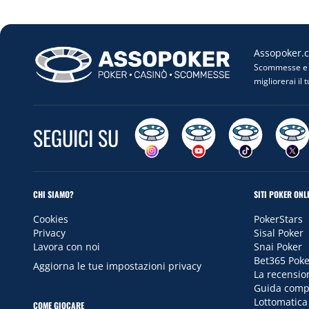
Assopoker.
Scommesse e tan
migliorerai il
SEGUICI SU
CHI SIAMO?
SITI POKER ONL
Cookies
PokerStars
Privacy
Sisal Poker
Lavora con noi
Snai Poker
Bet365 Poke
Aggiorna le tue impostazioni privacy
La recensio
Guida compl
Lottomatica
COME GIOCARE