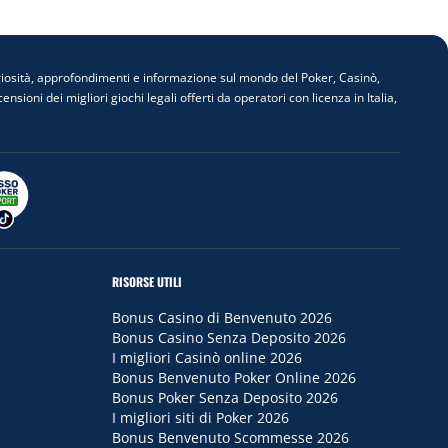
, curiosità, approfondimenti e informazione sul mondo del Poker, Casinò,
sioni dei migliori giochi legali offerti da operatori con licenza in Italia,
RISORSE UTILI
Bonus Casino di Benvenuto 2026
Bonus Casino Senza Deposito 2026
I migliori Casinò online 2026
Bonus Benvenuto Poker Online 2026
Bonus Poker Senza Deposito 2026
I migliori siti di Poker 2026
Bonus Benvenuto Scommesse 2026