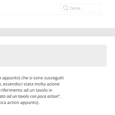
Search for:
ne appunto) che si sono susseguiti
e, essendoci stata molta azione
 riferimento ad un tavolo in
ato ad un tavolo con poca action
”.
poca action appunto).