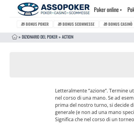
Vai al contenuto
Poker online
Pok
🎁 BONUS POKER
🎁 BONUS SCOMMESSE
🎁 BONUS CASINÒ
»
DIZIONARIO DEL POKER
»
ACTION
Letteralmente “azione”. Termine uti
nel corso di una mano. Se ad esemp
prima del nostro turno, si decide d
generale (e non ad una mano specif
Significa che nel corso di un torne