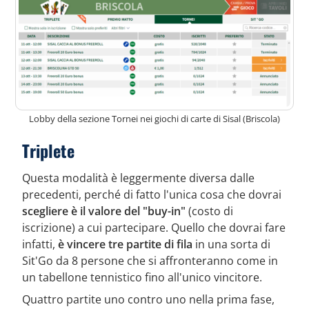
Lobby della sezione Tornei nei giochi di carte di Sisal (Briscola)
Triplete
Questa modalità è leggermente diversa dalle
precedenti, perché di fatto l'unica cosa che dovrai
scegliere è il valore del "buy-in"
(costo di
iscrizione) a cui partecipare. Quello che dovrai fare
infatti,
è vincere tre partite di fila
in una sorta di
Sit'Go da 8 persone che si affronteranno come in
un tabellone tennistico fino all'unico vincitore.
Quattro partite uno contro uno nella prima fase,