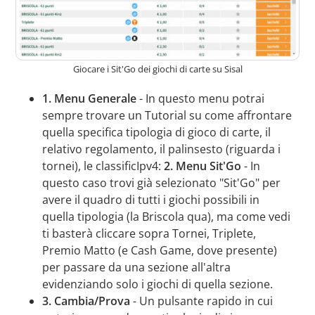
Giocare i Sit'Go dei giochi di carte su Sisal
1. Menu Generale
- In questo menu potrai
sempre trovare un Tutorial su come affrontare
quella specifica tipologia di gioco di carte, il
relativo regolamento, il palinsesto (riguarda i
tornei), le classificIpv4:
2. Menu Sit'Go
- In
questo caso trovi già selezionato "Sit'Go" per
avere il quadro di tutti i giochi possibili in
quella tipologia (la Briscola qua), ma come vedi
ti basterà cliccare sopra Tornei, Triplete,
Premio Matto (e Cash Game, dove presente)
per passare da una sezione all'altra
evidenziando solo i giochi di quella sezione.
3. Cambia/Prova
- Un pulsante rapido in cui