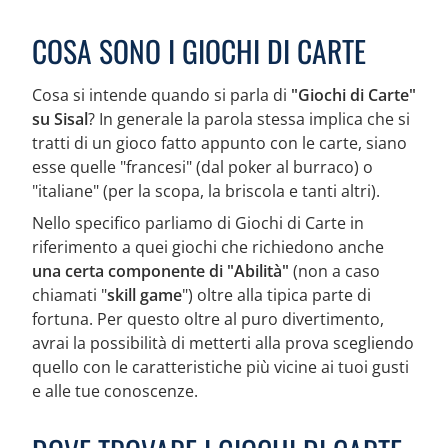
COSA SONO I GIOCHI DI CARTE
Cosa si intende quando si parla di
"Giochi di Carte"
su Sisal
? In generale la parola stessa implica che si
tratti di un gioco fatto appunto con le carte, siano
esse quelle "francesi" (dal poker al burraco) o
"italiane" (per la scopa, la briscola e tanti altri).
Nello specifico parliamo di Giochi di Carte in
riferimento a quei giochi che richiedono anche
una certa componente di "Abilità"
(non a caso
chiamati "
skill game
") oltre alla tipica parte di
fortuna. Per questo oltre al puro divertimento,
avrai la possibilità di metterti alla prova scegliendo
quello con le caratteristiche più vicine ai tuoi gusti
e alle tue conoscenze.