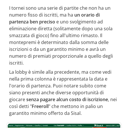
I tornei sono una serie di partite che non ha un
numero fisso di iscritti, ma ha
un orario di
partenza ben preciso
e uno svolgimento ad
eliminazione diretta (solitamente dopo una sola
smazzata di gioco) fino all'ultimo rimasto. Il
montepremi è determinato dalla somma delle
iscrizioni o da un garantito minimo e avrà un
numero di premiati proporzionale a quello degli
iscritti.
La lobby è simile alla precedente, ma come vedi
nella prima colonna è rappresentata la data e
l'orario di partenza. Puoi notare subito come
siano presenti anche diverse opportunità di
giocare
senza pagare alcun costo di iscrizione
, nei
così detti "
Freeroll
" che mettono in palio un
garantito minimo offerto da Sisal.