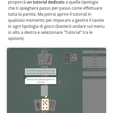
proporrà
un tutorial dedicato
a quella tipologia
che ti spiegherà passo per passo come effettuare
tutta la partita. Ma potrai aprire il tutorial in
qualsiasi momento per imparare a gestire il tavolo
in ogni tipologia di gioco (basterà andare sul menu
in alto a destra e selezionare "Tutorial" tra le
opzioni).