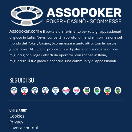
Assopoker.com
è il portale di riferimento per tutti gli appassionati
di gioco in Italia. News, curiosità, approfondimenti e informazione sul
mondo del Poker, Casinò, Scommesse e tanto altro. Con le nostre
guide poker ABC, con i pronostici dei tipster e con le recensioni dei
migliori giochi legali offerti da operatori con licenza in Italia,
migliorerai il tuo gioco e scoprirai una community di appassionati.
SEGUICI SU
CHI SIAMO?
Cookies
Privacy
Lavora con noi