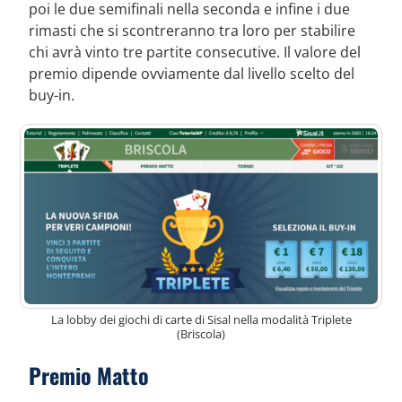
poi le due semifinali nella seconda e infine i due
rimasti che si scontreranno tra loro per stabilire
chi avrà vinto tre partite consecutive. Il valore del
premio dipende ovviamente dal livello scelto del
buy-in.
La lobby dei giochi di carte di Sisal nella modalità Triplete
(Briscola)
Premio Matto