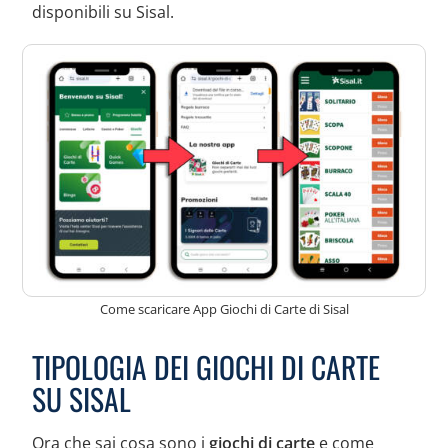
disponibili su Sisal.
Come scaricare App Giochi di Carte di Sisal
TIPOLOGIA DEI GIOCHI DI CARTE
SU SISAL
Ora che sai cosa sono i
giochi di carte
e come