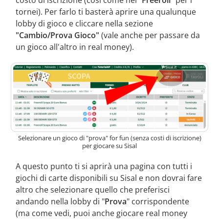
tornei). Per farlo ti basterà aprire una qualunque
lobby di gioco e cliccare nella sezione
"Cambio/Prova Gioco"
(vale anche per passare da
un gioco all'altro in real money).
Selezionare un gioco di "prova" for fun (senza costi di iscrizione)
per giocare su Sisal
A questo punto ti si aprirà una pagina con tutti i
giochi di carte disponibili su Sisal e non dovrai fare
altro che selezionare quello che preferisci
andando nella lobby di "
Prova
" corrispondente
(ma come vedi, puoi anche giocare real money