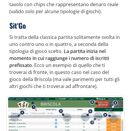
tavolo con chips che rappresentano denaro reale
(valido solo per alcune tipologie di giochi).
Sit'Go
Si tratta della classica partita solitamente svolta in
uno contro uno o in quattro, a seconda della
tipologia di gioco scelto.
La partita inizia nel
momento in cui raggiunge i numero di iscritti
prefissato
. Ecco un esempio di quello che ti
troverai di fronte, in questo caso nel caso del
gioco della Briscola (ma vale parimenti per tutti gli
altri giochi che ti troverai ad affrontare).