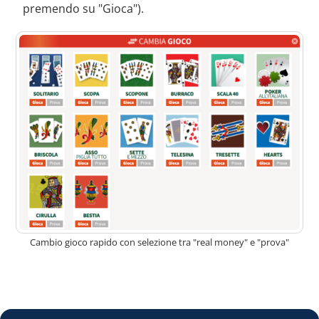
premendo su "Gioca").
Cambio gioco rapido con selezione tra "real money" e "prova"