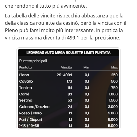
che rendono il tutto più avvincente.
La tabella delle vincite rispecchia abbastanza quella
della classica roulette da casinò, però la vincita con il
Pieno può farsi molto più interessante. In pratica la
vincita massima diventa di
499:1
per la precisione.