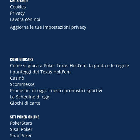
CHI SIAMO?
Cookies
Privacy
Lavora con noi
Aggiorna le tue impostazioni privacy
COME GIOCARE
Come si gioca a Poker Texas Hold’em: la guida e le regole
I punteggi del Texas Hold'em
Casinò
Scommesse
Pronostici di oggi: i nostri pronostici sportivi
Le Schedine di oggi
Giochi di carte
SITI POKER ONLINE
PokerStars
Sisal Poker
Snai Poker