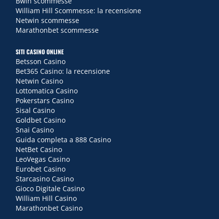
Bwin scommesse
William Hill Scommesse: la recensione
Netwin scommesse
Marathonbet scommesse
SITI CASINO ONLINE
Betsson Casino
Bet365 Casino: la recensione
Netwin Casino
Lottomatica Casino
Pokerstars Casino
Sisal Casino
Goldbet Casino
Snai Casino
Guida completa a 888 Casino
NetBet Casino
LeoVegas Casino
Eurobet Casino
Starcasino Casino
Gioco Digitale Casino
William Hill Casino
Marathonbet Casino