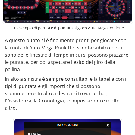
Un esempio di partita e di puntata al gioco Auto Mega Roulette
A questo punto si è finalmente pronti per giocare con
la ruota di Auto Mega Roulette. Si nota subito che ci
sono delle finestre di tempo in cui si possono piazzare
le puntate, per poi aspettare l'esito del giro della
pallina.
In alto a sinistra è sempre consultabile la tabella con i
tipi di puntata e gli importi che si possono
scommettere. In alto a destra si trova la chat,
l'Assistenza, la Cronologia, le Impostazioni e molto
altro.