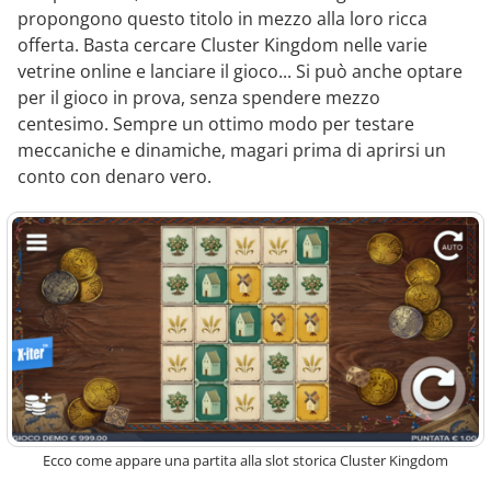
propongono questo titolo in mezzo alla loro ricca
offerta. Basta cercare Cluster Kingdom nelle varie
vetrine online e lanciare il gioco... Si può anche optare
per il gioco in prova, senza spendere mezzo
centesimo. Sempre un ottimo modo per testare
meccaniche e dinamiche, magari prima di aprirsi un
conto con denaro vero.
Ecco come appare una partita alla slot storica Cluster Kingdom