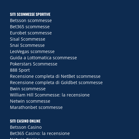
SITI SCOMMESSE SPORTIVE
Betsson scommesse
Bet365 scommesse
Eurobet scommesse
Sisal Scommesse
Snai Scommesse
LeoVegas scommesse
Guida a Lottomatica scommesse
Pokerstars Scommesse
888 Sport
Recensione completa di NetBet scommesse
Recensione completa di Goldbet scommesse
Bwin scommesse
William Hill Scommesse: la recensione
Netwin scommesse
Marathonbet scommesse
SITI CASINO ONLINE
Betsson Casino
Bet365 Casino: la recensione