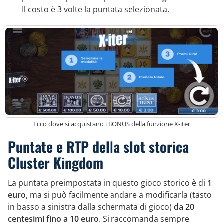
Il costo è 3 volte la puntata selezionata.
Ecco dove si acquistano i BONUS della funzione X-iter
Puntate e RTP della slot storica
Cluster Kingdom
La puntata preimpostata in questo gioco storico è di
1
euro
, ma si può facilmente andare a modificarla (tasto
in basso a sinistra dalla schermata di gioco)
da 20
centesimi fino a 10 euro
. Si raccomanda sempre