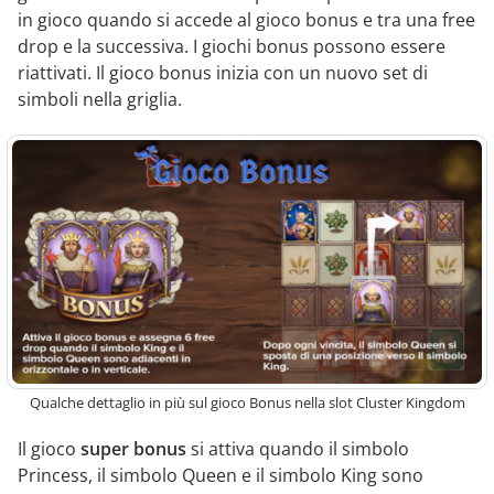
in gioco quando si accede al gioco bonus e tra una free
drop e la successiva. I giochi bonus possono essere
riattivati. Il gioco bonus inizia con un nuovo set di
simboli nella griglia.
Qualche dettaglio in più sul gioco Bonus nella slot Cluster Kingdom
Il gioco
super bonus
si attiva quando il simbolo
Princess, il simbolo Queen e il simbolo King sono