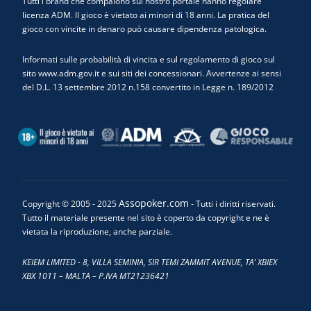
Tutti i brand che compaiono sul nostro portale hanno regolare
licenza ADM. Il gioco è vietato ai minori di 18 anni. La pratica del
gioco con vincite in denaro può causare dipendenza patologica.
Informati sulle probabilità di vincita e sul regolamento di gioco sul
sito www.adm.gov.it e sui siti dei concessionari. Avvertenze ai sensi
del D.L. 13 settembre 2012 n.158 convertito in Legge n. 189/2012
Assopoker.com
Copyright © 2005 - 2025
- Tutti i diritti riservati.
Tutto il materiale presente nel sito è coperto da copyright e ne è
vietata la riproduzione, anche parziale.
KEIEM LIMITED - 8, VILLA SEMINIA, SIR TEMI ZAMMIT AVENUE, TA’ XBIEX
XBX 1011 – MALTA – P.IVA MT21236421