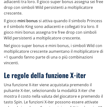
adiacenti tra loro. Il gioco super bonus assegna sei free
drop con simboli Wild persistenti a moltiplicatore
crescente.
Il gioco
mini bonus
si attiva quando il simbolo Princess
e il simbolo King sono adiacenti e collegati tra loro. Il
gioco mini bonus assegna tre free drop con simboli
Wild persistenti a moltiplicatore crescente.
Nel gioco super bonus e mini bonus, i simboli Wild con
moltiplicatore crescente aumentano il moltiplicatore di
+1 quando fanno parte di una o più combinazioni
vincenti.
Le regole della funzione X-iter
Una funzione X-iter viene acquistata premendo il
pulsante X-iter, selezionando la modalità X-iter che
mostra il costo nella valuta del giocatore e premendo il
tasto Spin. Le funzioni X-iter possono essere attivate