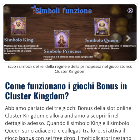
Ecco i simboli del re, della regine e della principessa nel gioco storico
Cluster Kingdom
Come funzionano i giochi Bonus in
Cluster Kingdom?
Abbiamo parlato dei tre giochi Bonus della slot online
Cluster Kingdom e allora andiamo a scoprirli nel
dettaglio adesso. Quando il simbolo King e il simbolo
Queen sono adiacenti e collegati tra loro, si attiva il
gioco
bonus
con sei free drop. I moltiplicatori restano