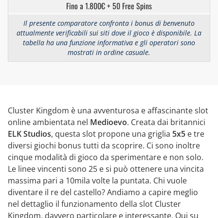
Fino a 1.800€ + 50 Free Spins
Il presente comparatore confronta i bonus di benvenuto
attualmente verificabili sui siti dove il gioco è disponibile. La
tabella ha una funzione informativa e gli operatori sono
mostrati in ordine casuale.
Cluster Kingdom è una avventurosa e affascinante slot
online ambientata nel
Medioevo
. Creata dai britannici
ELK Studios
, questa slot propone una griglia
5x5
e tre
diversi giochi bonus tutti da scoprire. Ci sono inoltre
cinque modalità di gioco da sperimentare e non solo.
Le linee vincenti sono 25 e si può ottenere una vincita
massima pari a 10mila volte la puntata. Chi vuole
diventare il re del castello? Andiamo a capire meglio
nel dettaglio il funzionamento della slot Cluster
Kingdom, davvero particolare e interessante. Qui su