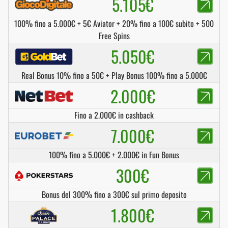
5.105€
100% fino a 5.000€ + 5€ Aviator + 20% fino a 100€ subito + 500
Free Spins
5.050€
Real Bonus 10% fino a 50€ + Play Bonus 100% fino a 5.000€
2.000€
Fino a 2.000€ in cashback
7.000€
100% fino a 5.000€ + 2.000€ in Fun Bonus
300€
Bonus del 300% fino a 300€ sul primo deposito
1.800€