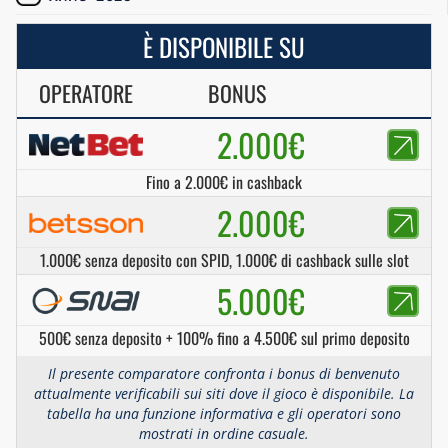
È DISPONIBILE SU
OPERATORE
BONUS
2.000€
Fino a 2.000€ in cashback
2.000€
1.000€ senza deposito con SPID, 1.000€ di cashback sulle slot
5.000€
500€ senza deposito + 100% fino a 4.500€ sul primo deposito
Il presente comparatore confronta i bonus di benvenuto
attualmente verificabili sui siti dove il gioco è disponibile. La
tabella ha una funzione informativa e gli operatori sono
mostrati in ordine casuale.