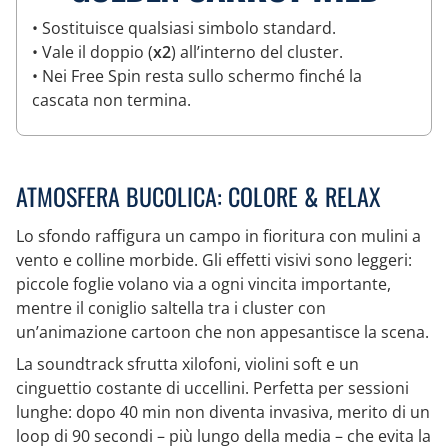
• Sostituisce qualsiasi simbolo standard.
• Vale il doppio (
x2
) all’interno del cluster.
• Nei Free Spin resta sullo schermo finché la
cascata non termina.
ATMOSFERA BUCOLICA: COLORE & RELAX
Lo sfondo raffigura un campo in fioritura con mulini a
vento e colline morbide. Gli effetti visivi sono leggeri:
piccole foglie volano via a ogni vincita importante,
mentre il coniglio saltella tra i cluster con
un’animazione cartoon che non appesantisce la scena.
La soundtrack sfrutta xilofoni, violini soft e un
cinguettio costante di uccellini. Perfetta per sessioni
lunghe: dopo 40 min non diventa invasiva, merito di un
loop di 90 secondi – più lungo della media – che evita la