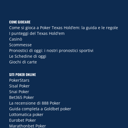
COME GIOCARE
Come si gioca a Poker Texas Hold’em: la guida e le regole
I punteggi del Texas Hold'em
Casinò
Scommesse
Pronostici di oggi: i nostri pronostici sportivi
Le Schedine di oggi
Giochi di carte
SITI POKER ONLINE
PokerStars
Sisal Poker
Snai Poker
Bet365 Poker
La recensione di 888 Poker
Guida completa a Goldbet poker
Lottomatica poker
Eurobet Poker
Marathonbet Poker