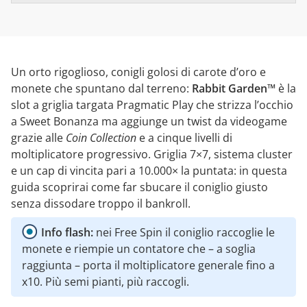
Un orto rigoglioso, conigli golosi di carote d’oro e
monete che spuntano dal terreno:
Rabbit Garden™
è la
slot a griglia targata Pragmatic Play che strizza l’occhio
a Sweet Bonanza ma aggiunge un twist da videogame
grazie alle
Coin Collection
e a cinque livelli di
moltiplicatore progressivo. Griglia 7×7, sistema cluster
e un cap di vincita pari a 10.000× la puntata: in questa
guida scoprirai come far sbucare il coniglio giusto
senza dissodare troppo il bankroll.
Info flash:
nei Free Spin il coniglio raccoglie le
monete e riempie un contatore che – a soglia
raggiunta – porta il moltiplicatore generale fino a
x10. Più semi pianti, più raccogli.