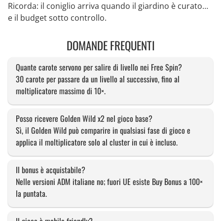
Ricorda: il coniglio arriva quando il giardino è curato…
e il budget sotto controllo.
DOMANDE FREQUENTI
Quante carote servono per salire di livello nei Free Spin?
30 carote per passare da un livello al successivo, fino al
moltiplicatore massimo di 10×.
Posso ricevere Golden Wild x2 nel gioco base?
Sì, il Golden Wild può comparire in qualsiasi fase di gioco e
applica il moltiplicatore solo al cluster in cui è incluso.
Il bonus è acquistabile?
Nelle versioni ADM italiane no; fuori UE esiste Buy Bonus a 100×
la puntata.
Il gioco è mobile friendly?