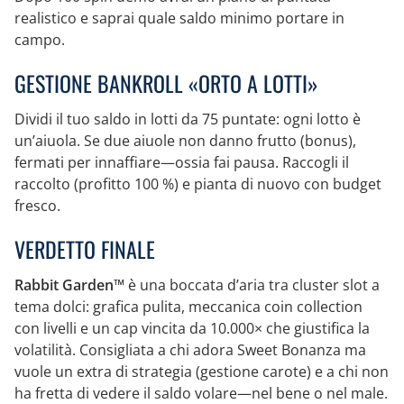
realistico e saprai quale saldo minimo portare in
campo.
GESTIONE BANKROLL «ORTO A LOTTI»
Dividi il tuo saldo in lotti da 75 puntate: ogni lotto è
un’aiuola. Se due aiuole non danno frutto (bonus),
fermati per innaffiare—ossia fai pausa. Raccogli il
raccolto (profitto 100 %) e pianta di nuovo con budget
fresco.
VERDETTO FINALE
Rabbit Garden™
è una boccata d’aria tra cluster slot a
tema dolci: grafica pulita, meccanica coin collection
con livelli e un cap vincita da 10.000× che giustifica la
volatilità. Consigliata a chi adora Sweet Bonanza ma
vuole un extra di strategia (gestione carote) e a chi non
ha fretta di vedere il saldo volare—nel bene o nel male.