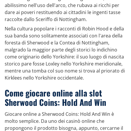
abilissimo nell'uso dell'arco, che rubava ai ricchi per
dare ai poveri restituendo ai cittadini le ingenti tasse
raccolte dallo Sceriffo di Nottingham.
Nella cultura popolare i racconti di Robin Hood e della
sua banda sono solitamente associati con l'area della
foresta di Sherwood e la Contea di Nottingham,
malgrado la maggior parte degli storici lo indichino
come originario dello Yorkshire: il suo luogo di nascita
storico pare fosse Loxley nello Yorkshire meridionale,
mentre una tomba col suo nome si trova al priorato di
Kirklees nello Yorkshire occidentale.
Come giocare online alla slot
Sherwood Coins: Hold And Win
Giocare online a Sherwood Coins: Hold And Win è
molto semplice. Da uno dei casinò online che
propongono il prodotto bisogna, appunto, cercarne il