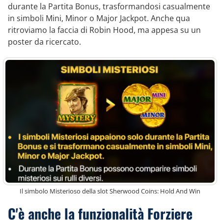
durante la Partita Bonus, trasformandosi casualmente
in simboli Mini, Minor o Major Jackpot. Anche qua
ritroviamo la faccia di Robin Hood, ma appesa su un
poster da ricercato.
Il simbolo Misterioso della slot Sherwood Coins: Hold And Win
C'è anche la funzionalità Forziere