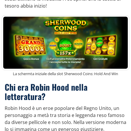
tesoro abbia inizio!
La schermta iniziale della slot Sherwood Coins: Hold And Win
Chi era Robin Hood nella
letteratura?
Robin Hood è un eroe popolare del Regno Unito, un
personaggio a metà tra storia e leggenda reso famoso
da diverse pellicole e non solo. Nella versione moderna
lo si immagina come un generoso giustiziere,