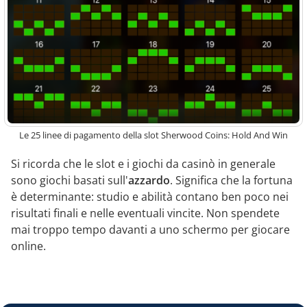
Le 25 linee di pagamento della slot Sherwood Coins: Hold And Win
Si ricorda che le slot e i giochi da casinò in generale
sono giochi basati sull'
azzardo
. Significa che la fortuna
è determinante: studio e abilità contano ben poco nei
risultati finali e nelle eventuali vincite. Non spendete
mai troppo tempo davanti a uno schermo per giocare
online.