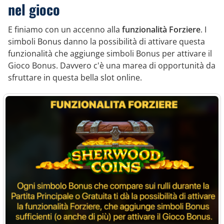
nel gioco
E finiamo con un accenno alla
funzionalità Forziere
. I
simboli Bonus danno la possibilità di attivare questa
funzionalità che aggiunge simboli Bonus per attivare il
Gioco Bonus. Davvero c'è una marea di opportunità da
sfruttare in questa bella slot online.