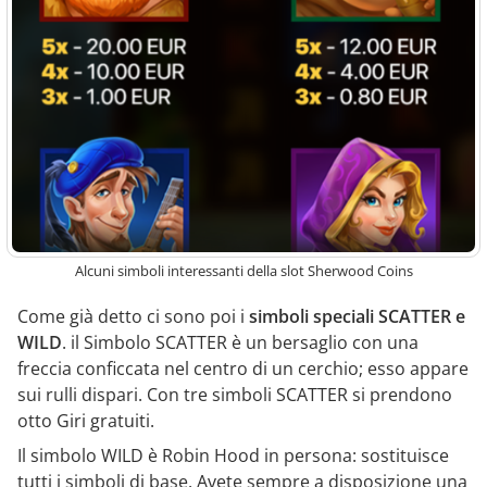
Alcuni simboli interessanti della slot Sherwood Coins
Come già detto ci sono poi i
simboli speciali SCATTER e
WILD
. il Simbolo SCATTER è un bersaglio con una
freccia conficcata nel centro di un cerchio; esso appare
sui rulli dispari. Con tre simboli SCATTER si prendono
otto Giri gratuiti.
Il simbolo WILD è Robin Hood in persona: sostituisce
tutti i simboli di base. Avete sempre a disposizione una