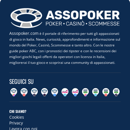
Assopoker.com
è il portale di riferimento per tutti gli appassionati
di gioco in Italia. News, curiosità, approfondimenti e informazione sul
mondo del Poker, Casinò, Scommesse e tanto altro. Con le nostre
guide poker ABC, con i pronostici dei tipster e con le recensioni dei
migliori giochi legali offerti da operatori con licenza in Italia,
migliorerai il tuo gioco e scoprirai una community di appassionati.
SEGUICI SU
CHI SIAMO?
Cookies
Privacy
Lavora con noi