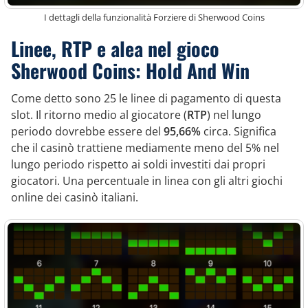
I dettagli della funzionalità Forziere di Sherwood Coins
Linee, RTP e alea nel gioco
Sherwood Coins: Hold And Win
Come detto sono 25 le linee di pagamento di questa
slot. Il ritorno medio al giocatore (
RTP
) nel lungo
periodo dovrebbe essere del
95,66%
circa. Significa
che il casinò trattiene mediamente meno del 5% nel
lungo periodo rispetto ai soldi investiti dai propri
giocatori. Una percentuale in linea con gli altri giochi
online dei casinò italiani.