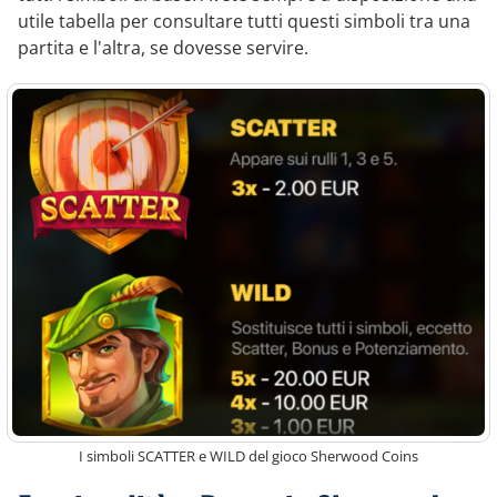
utile tabella per consultare tutti questi simboli tra una
partita e l'altra, se dovesse servire.
I simboli SCATTER e WILD del gioco Sherwood Coins