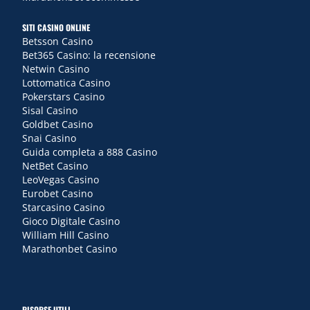
SITI CASINO ONLINE
Betsson Casino
Bet365 Casino: la recensione
Netwin Casino
Lottomatica Casino
Pokerstars Casino
Sisal Casino
Goldbet Casino
Snai Casino
Guida completa a 888 Casino
NetBet Casino
LeoVegas Casino
Eurobet Casino
Starcasino Casino
Gioco Digitale Casino
William Hill Casino
Marathonbet Casino
RISORSE UTILI