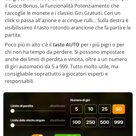
il Gioco Bonus, la Funzionalità Potenziamento che
raccoglie le monete e i classici Giri Gratuiti. Con un
click si passa all'azione e ai cinque rulli... Sulla destra è
visibilissimo il tasto rotondo arancione che fa partire le
partite.
Poco più in alto c'è il
tasto AUTO
per i più pigri o per
chi non ha tempo da perdere. Si possono impostare
anche dei limiti di perdita e vincita, oltre a un numero
di giri automatici da 5 a 999. Tutto molto utile, ma
consigliabile soprattutto a giocatori esperti e
responsabili.