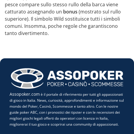
pesce compare sullo stesso rullo della barca viene
catturato assegnando un
bonus
(mostrato sul rullo
superiore). Il simbolo Wild sostituisce tutti i simboli
comuni. Insomma, poche regole che garantiscono
tanto divertimento.
Assopoker.com
è il portale di riferimento per tutti gli appassionati
di gioco in Italia. News, curiosità, approfondimenti e informazione sul
mondo del Poker, Casinò, Scommesse e tanto altro. Con le nostre
guide poker ABC, con i pronostici dei tipster e con le recensioni dei
migliori giochi legali offerti da operatori con licenza in Italia,
migliorerai il tuo gioco e scoprirai una community di appassionati.