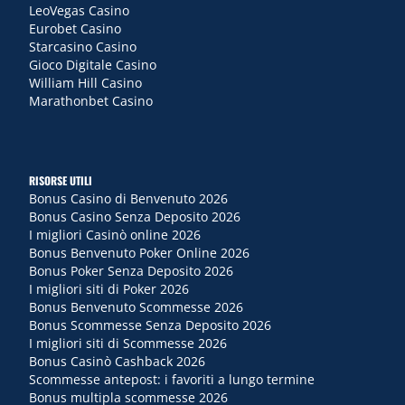
LeoVegas Casino
Eurobet Casino
Starcasino Casino
Gioco Digitale Casino
William Hill Casino
Marathonbet Casino
RISORSE UTILI
Bonus Casino di Benvenuto 2026
Bonus Casino Senza Deposito 2026
I migliori Casinò online 2026
Bonus Benvenuto Poker Online 2026
Bonus Poker Senza Deposito 2026
I migliori siti di Poker 2026
Bonus Benvenuto Scommesse 2026
Bonus Scommesse Senza Deposito 2026
I migliori siti di Scommesse 2026
Bonus Casinò Cashback 2026
Scommesse antepost: i favoriti a lungo termine
Bonus multipla scommesse 2026