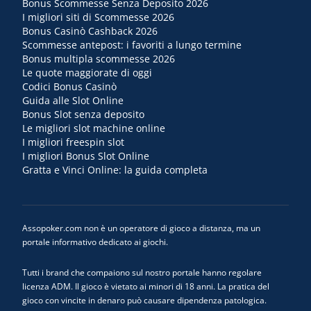
Bonus Scommesse Senza Deposito 2026
I migliori siti di Scommesse 2026
Bonus Casinò Cashback 2026
Scommesse antepost: i favoriti a lungo termine
Bonus multipla scommesse 2026
Le quote maggiorate di oggi
Codici Bonus Casinò
Guida alle Slot Online
Bonus Slot senza deposito
Le migliori slot machine online
I migliori freespin slot
I migliori Bonus Slot Online
Gratta e Vinci Online: la guida completa
Assopoker.com non è un operatore di gioco a distanza, ma un
portale informativo dedicato ai giochi.
Tutti i brand che compaiono sul nostro portale hanno regolare
licenza ADM. Il gioco è vietato ai minori di 18 anni. La pratica del
gioco con vincite in denaro può causare dipendenza patologica.