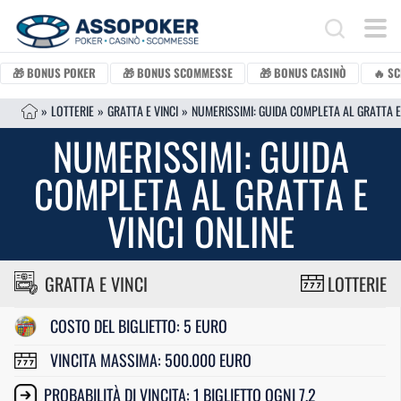
Vai al contenuto
Search for:
🎁 BONUS POKER
🎁 BONUS SCOMMESSE
🎁 BONUS CASINÒ
🔥 SC
»
LOTTERIE
»
GRATTA E VINCI
»
NUMERISSIMI: GUIDA COMPLETA AL GRATTA E 
NUMERISSIMI: GUIDA
COMPLETA AL GRATTA E
VINCI ONLINE
GRATTA E VINCI
LOTTERIE
COSTO DEL BIGLIETTO: 5 EURO
VINCITA MASSIMA: 500.000 EURO
PROBABILITÀ DI VINCITA: 1 BIGLIETTO OGNI 7,2