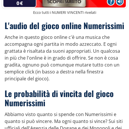
Ecco tutti i NUMERI VINCENTI rivelati
L'audio del gioco online Numerissimi
Anche in questo gioco online c'è una musica che
accompagna ogni partita in modo azzeccato. E ogni
grattata è risaltata da suoni appropriati. Un qualcosa
in più che l'online è in grado di offrire. Se non è cosa
gradita, ognuno può comunque mutare tutto con un
semplice click (in basso a destra nella finestra
principale del gioco).
Le probabilità di vincita del gioco
Numerissimi
Abbiamo visto quanto si spende con Numerissimi e
quanto si può vincere. Ma ogni quanto si vince? Sui siti
ufficiali dell'Agenzia delle Dogane e dei Monopoli e dei