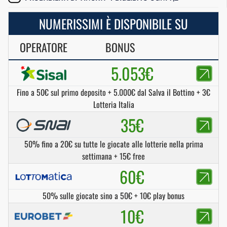
NUMERISSIMI È DISPONIBILE SU
OPERATORE
BONUS
5.053€
Fino a 50€ sul primo deposito + 5.000€ dal Salva il Bottino + 3€
Lotteria Italia
35€
50% fino a 20€ su tutte le giocate alle lotterie nella prima
settimana + 15€ free
60€
50% sulle giocate sino a 50€ + 10€ play bonus
10€