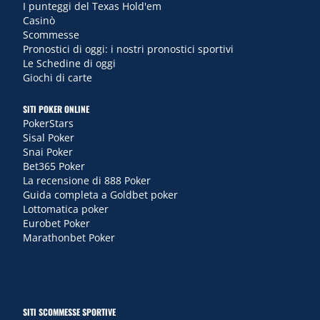
I punteggi del Texas Hold'em
Casinò
Scommesse
Pronostici di oggi: i nostri pronostici sportivi
Le Schedine di oggi
Giochi di carte
SITI POKER ONLINE
PokerStars
Sisal Poker
Snai Poker
Bet365 Poker
La recensione di 888 Poker
Guida completa a Goldbet poker
Lottomatica poker
Eurobet Poker
Marathonbet Poker
SITI SCOMMESSE SPORTIVE