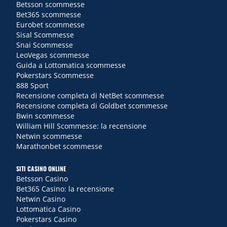
Betsson scommesse
Bet365 scommesse
Eurobet scommesse
Sisal Scommesse
Snai Scommesse
LeoVegas scommesse
Guida a Lottomatica scommesse
Pokerstars Scommesse
888 Sport
Recensione completa di NetBet scommesse
Recensione completa di Goldbet scommesse
Bwin scommesse
William Hill Scommesse: la recensione
Netwin scommesse
Marathonbet scommesse
SITI CASINO ONLINE
Betsson Casino
Bet365 Casino: la recensione
Netwin Casino
Lottomatica Casino
Pokerstars Casino