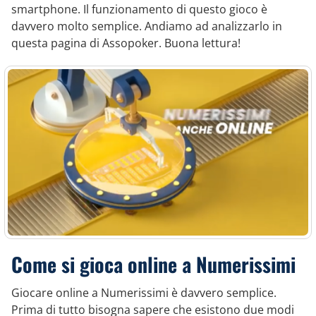
smartphone. Il funzionamento di questo gioco è
davvero molto semplice. Andiamo ad analizzarlo in
questa pagina di Assopoker. Buona lettura!
Come si gioca online a Numerissimi
Giocare online a Numerissimi è davvero semplice.
Prima di tutto bisogna sapere che esistono due modi