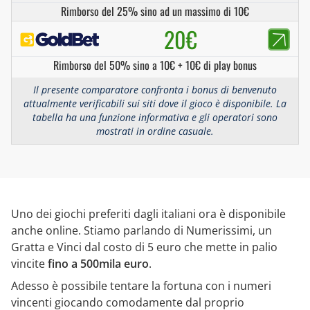
Rimborso del 25% sino ad un massimo di 10€
20€
Rimborso del 50% sino a 10€ + 10€ di play bonus
Il presente comparatore confronta i bonus di benvenuto
attualmente verificabili sui siti dove il gioco è disponibile. La
tabella ha una funzione informativa e gli operatori sono
mostrati in ordine casuale.
Uno dei giochi preferiti dagli italiani ora è disponibile
anche online. Stiamo parlando di Numerissimi, un
Gratta e Vinci dal costo di 5 euro che mette in palio
vincite
fino a 500mila euro
.
Adesso è possibile tentare la fortuna con i numeri
vincenti giocando comodamente dal proprio